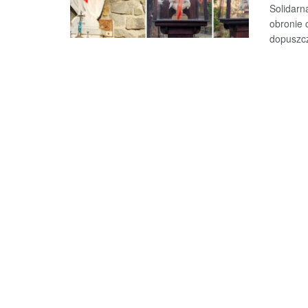
Solidarn
obronie 
dopuszcz