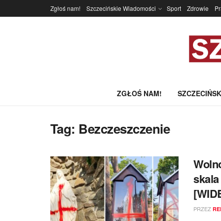
Zgłoś nam!
Szczecińskie Wiadomości
Sport
Zdrowie
P
ZGŁOŚ NAM!
SZCZECIŃSK
Tag:
Bezczeszczenie
Wolno
skala
[WID
PRZEZ
RE