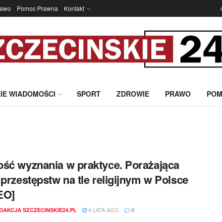
rawo
Pomoc Prawna
Kontakt
IE WIADOMOŚCI
SPORT
ZDROWIE
PRAWO
POM
ść wyznania w praktyce. Porażająca
 przestępstw na tle religijnym w Polsce
EO]
4 LATA AGO
DAKCJA SZCZECINSKIE24.PL
0