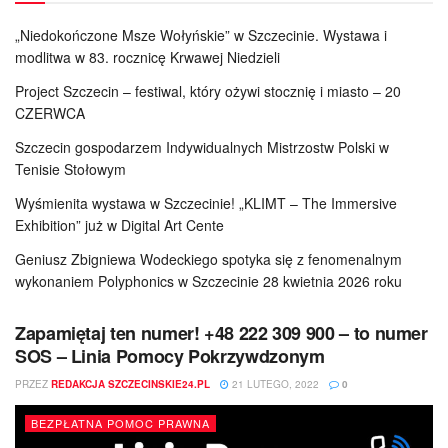
„Niedokończone Msze Wołyńskie” w Szczecinie. Wystawa i
modlitwa w 83. rocznicę Krwawej Niedzieli
Project Szczecin – festiwal, który ożywi stocznię i miasto – 20
CZERWCA
Szczecin gospodarzem Indywidualnych Mistrzostw Polski w
Tenisie Stołowym
Wyśmienita wystawa w Szczecinie! „KLIMT – The Immersive
Exhibition” już w Digital Art Cente
Geniusz Zbigniewa Wodeckiego spotyka się z fenomenalnym
wykonaniem Polyphonics w Szczecinie 28 kwietnia 2026 roku
Zapamiętaj ten numer! +48 222 309 900 – to numer
SOS – Linia Pomocy Pokrzywdzonym
PRZEZ
REDAKCJA SZCZECINSKIE24.PL
21 LUTEGO, 2022
0
BEZPŁATNA POMOC PRAWNA