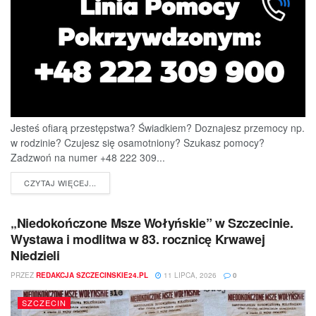
Jesteś ofiarą przestępstwa? Świadkiem? Doznajesz przemocy np.
w rodzinie? Czujesz się osamotniony? Szukasz pomocy?
Zadzwoń na numer +48 222 309...
DETAILS
CZYTAJ WIĘCEJ...
„Niedokończone Msze Wołyńskie” w Szczecinie.
Wystawa i modlitwa w 83. rocznicę Krwawej
Niedzieli
PRZEZ
REDAKCJA SZCZECINSKIE24.PL
11 LIPCA, 2026
0
SZCZECIN