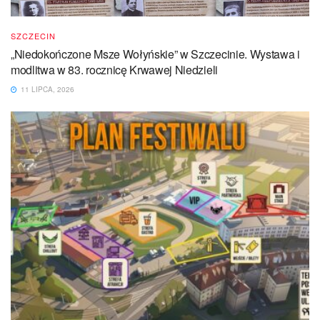
SZCZECIN
„Niedokończone Msze Wołyńskie” w Szczecinie. Wystawa i
modlitwa w 83. rocznicę Krwawej Niedzieli
11 LIPCA, 2026