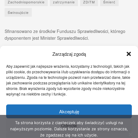
Zachodniopomorskie
zatrzymanie
ZDiTM
Śmierć
Świnoujście
Sfinansowano ze środków Funduszu Sprawiedliwości, którego
dysponentem jest Minister Sprawiedliwości.
Zarządzaj zgodą
Aby zapewnić jak najlepsze wrażenia, korzystamy z technologii, takich jak
pliki cookie, do przechowywania i/lub uzyskiwania dostępu do informacji o
urządzeniu. Zgoda na te technologie pozwoli nam przetwarzać dane, takie
jak zachowanie podczas przeglądania lub unikalne identyfikatory na tej
stronie. Brak wyrażenia zgody lub wycofanie zgody może niekorzystnie
wpłynąć na niektóre cechy i funkcje.
Akceptuję
Zgłoś nam!
Szczecińskie Wiadomości
Sport
Zdrowie
Prawo
Pomoc Prawna
Kontakt
Ta strona korzysta z ciasteczek aby świadczyć usługi na
Odmów
najwyższym poziomie. Dalsze korzystanie ze strony oznacza,
Copyright © 2022 Stowarzyszenie Przyjaciół Zdrowia - Wszelkie prawa
że zgadzasz się na ich użycie.