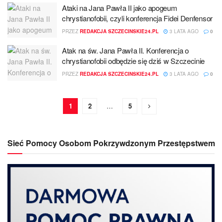
Ataki na Jana Pawła II jako apogeum
chrystianofobii, czyli konferencja Fidei Denfensor
PRZEZ
REDAKCJA SZCZECINSKIE24.PL
3 LATA AGO
0
Atak na św. Jana Pawła II. Konferencja o
chrystianofobii odbędzie się dziś w Szczecinie
PRZEZ
REDAKCJA SZCZECINSKIE24.PL
3 LATA AGO
0
1
2
…
5
Sieć Pomocy Osobom Pokrzywdzonym Przestępstwem