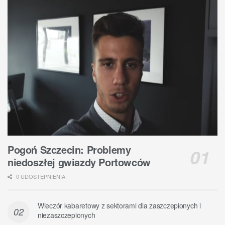
Pogoń Szczecin: Problemy
niedoszłej gwiazdy Portowców
0 UDOSTĘPNIENIA
Wieczór kabaretowy z sektorami dla zaszczepionych i
niezaszczepionych