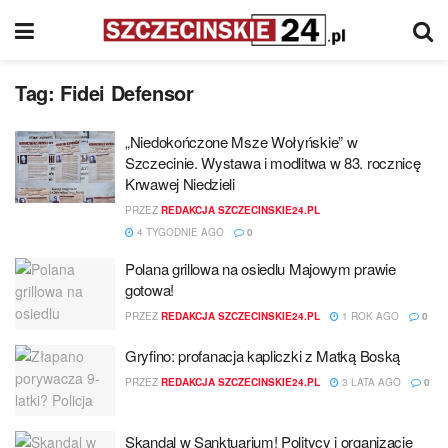
Tag:
Fidei Defensor
„Niedokończone Msze Wołyńskie” w
Szczecinie. Wystawa i modlitwa w 83. rocznicę
Krwawej Niedzieli
PRZEZ
REDAKCJA SZCZECINSKIE24.PL
4 TYGODNIE AGO
0
Polana grillowa na osiedlu Majowym prawie
gotowa!
PRZEZ
REDAKCJA SZCZECINSKIE24.PL
1 ROK AGO
0
Gryfino: profanacja kapliczki z Matką Boską
PRZEZ
REDAKCJA SZCZECINSKIE24.PL
3 LATA AGO
0
Skandal w Sanktuarium! Politycy i organizacje