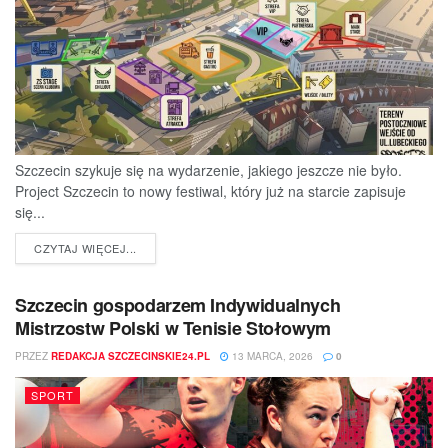
Szczecin szykuje się na wydarzenie, jakiego jeszcze nie było.
Project Szczecin to nowy festiwal, który już na starcie zapisuje
się...
DETAILS
CZYTAJ WIĘCEJ...
Szczecin gospodarzem Indywidualnych
Mistrzostw Polski w Tenisie Stołowym
PRZEZ
REDAKCJA SZCZECINSKIE24.PL
13 MARCA, 2026
0
SPORT