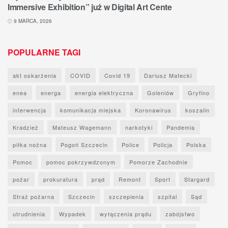
Immersive Exhibition” już w Digital Art Cente
9 MARCA, 2026
POPULARNE TAGI
akt oskarżenia
COVID
Covid 19
Dariusz Matecki
enea
energa
energia elektryczna
Goleniów
Gryfino
interwencja
komunikacja miejska
Koronawirus
koszalin
Kradzież
Mateusz Wagemann
narkotyki
Pandemia
piłka nożna
Pogoń Szczecin
Police
Policja
Polska
Pomoc
pomoc pokrzywdzonym
Pomorze Zachodnie
pożar
prokuratura
prąd
Remont
Sport
Stargard
Straż pożarna
Szczecin
szczepienia
szpital
Sąd
utrudnienia
Wypadek
wyłączenia prądu
zabójstwo