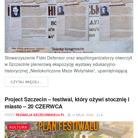
Stowarzyszenie Fidei Defensor oraz współorganizatorzy otworzyli
w Szczecinie plenerową ekspozycję wystawy edukacyjno-
historycznej „Niedokończone Msze Wołyńskie”, upamiętniającą
ofiary jednej z najtragiczniejszych...
DETAILS
CZYTAJ WIĘCEJ...
Project Szczecin – festiwal, który ożywi stocznię i
miasto – 20 CZERWCA
PRZEZ
REDAKCJA SZCZECINSKIE24.PL
12 MAJA, 2026
0
KULTURA