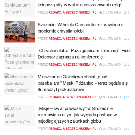
jednoczą siły w walce o poszanowanie religii
PRZEZ
REDAKCJA SZCZECINSKIE24.PL
3 LATA AGO
0
Szczecin: W hotelu Campanile rozmawiano o
problemie chrystianofobii
PRZEZ
REDAKCJA SZCZECINSKIE24.PL
3 LATA AGO
0
„Chrystianofobia. Poza granicami tolerancji”. Fidei
Defensor zaprasza na konferencję
PRZEZ
REDAKCJA SZCZECINSKIE24.PL
3 LATA AGO
0
Mieszkaniec Goleniowa chciał „gnać
baseballami” Męski Różaniec – teraz będzie się
tłumaczył prokuratorowi
PRZEZ
REDAKCJA SZCZECINSKIE24.PL
3 LATA AGO
0
„Misje – świat prawdziwy” w Szczecinie
rozmawiano o tym jak wygląda posługa w
najodleglejszych zakątkach globu
PRZEZ
REDAKCJA SZCZECINSKIE24.PL
3 LATA AGO
0