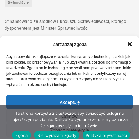
Świnoujście
Sfinansowano ze środków Funduszu Sprawiedliwości, którego
dysponentem jest Minister Sprawiedliwości.
Zarządzaj zgodą
Aby zapewnić jak najlepsze wrażenia, korzystamy z technologii, takich jak
pliki cookie, do przechowywania i/lub uzyskiwania dostępu do informacji o
urządzeniu. Zgoda na te technologie pozwoli nam przetwarzać dane, takie
jak zachowanie podczas przeglądania lub unikalne identyfikatory na tej
stronie. Brak wyrażenia zgody lub wycofanie zgody może niekorzystnie
wpłynąć na niektóre cechy i funkcje.
Akceptuję
Zgłoś nam!
Szczecińskie Wiadomości
Sport
Zdrowie
Prawo
Pomoc Prawna
Kontakt
Ta strona korzysta z ciasteczek aby świadczyć usługi na
Odmów
najwyższym poziomie. Dalsze korzystanie ze strony oznacza,
Copyright © 2022 Stowarzyszenie Przyjaciół Zdrowia - Wszelkie prawa
że zgadzasz się na ich użycie.
Zobacz preferencje
zastrzeżone
Zgoda
Nie wyrażam zgody
Polityka prywatności