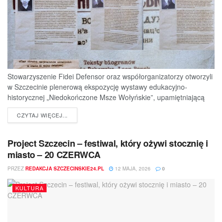
Stowarzyszenie Fidei Defensor oraz współorganizatorzy otworzyli
w Szczecinie plenerową ekspozycję wystawy edukacyjno-
historycznej „Niedokończone Msze Wołyńskie”, upamiętniającą
ofiary jednej z najtragiczniejszych...
DETAILS
CZYTAJ WIĘCEJ...
Project Szczecin – festiwal, który ożywi stocznię i
miasto – 20 CZERWCA
PRZEZ
REDAKCJA SZCZECINSKIE24.PL
12 MAJA, 2026
0
KULTURA