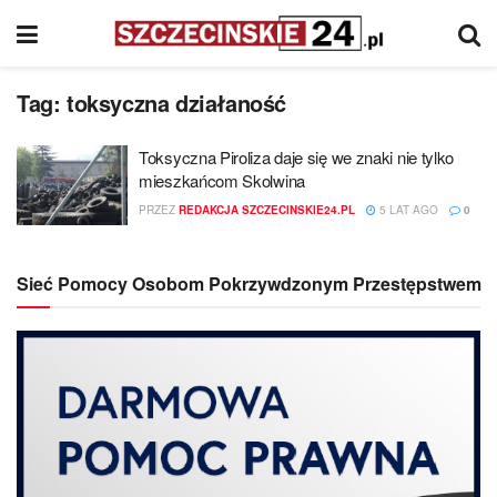
Tag:
toksyczna działaność
Toksyczna Piroliza daje się we znaki nie tylko
mieszkańcom Skolwina
PRZEZ
REDAKCJA SZCZECINSKIE24.PL
5 LAT AGO
0
Sieć Pomocy Osobom Pokrzywdzonym Przestępstwem