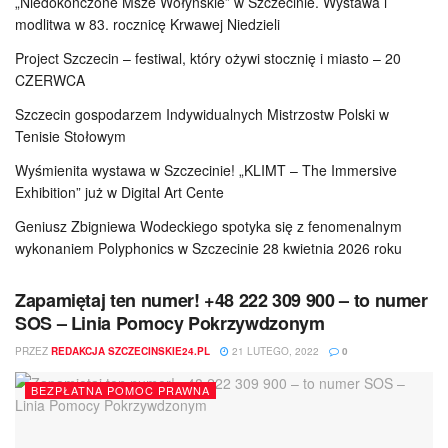
„Niedokończone Msze Wołyńskie” w Szczecinie. Wystawa i
modlitwa w 83. rocznicę Krwawej Niedzieli
Project Szczecin – festiwal, który ożywi stocznię i miasto – 20
CZERWCA
Szczecin gospodarzem Indywidualnych Mistrzostw Polski w
Tenisie Stołowym
Wyśmienita wystawa w Szczecinie! „KLIMT – The Immersive
Exhibition” już w Digital Art Cente
Geniusz Zbigniewa Wodeckiego spotyka się z fenomenalnym
wykonaniem Polyphonics w Szczecinie 28 kwietnia 2026 roku
Zapamiętaj ten numer! +48 222 309 900 – to numer
SOS – Linia Pomocy Pokrzywdzonym
PRZEZ
REDAKCJA SZCZECINSKIE24.PL
21 LUTEGO, 2022
0
BEZPŁATNA POMOC PRAWNA