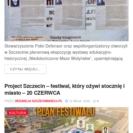
Stowarzyszenie Fidei Defensor oraz współorganizatorzy otworzyli
w Szczecinie plenerową ekspozycję wystawy edukacyjno-
historycznej „Niedokończone Msze Wołyńskie”, upamiętniającą
ofiary jednej z najtragiczniejszych...
DETAILS
CZYTAJ WIĘCEJ...
Project Szczecin – festiwal, który ożywi stocznię i
miasto – 20 CZERWCA
PRZEZ
REDAKCJA SZCZECINSKIE24.PL
12 MAJA, 2026
0
KULTURA