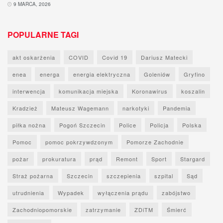
9 MARCA, 2026
POPULARNE TAGI
akt oskarżenia
COVID
Covid 19
Dariusz Matecki
enea
energa
energia elektryczna
Goleniów
Gryfino
interwencja
komunikacja miejska
Koronawirus
koszalin
Kradzież
Mateusz Wagemann
narkotyki
Pandemia
piłka nożna
Pogoń Szczecin
Police
Policja
Polska
Pomoc
pomoc pokrzywdzonym
Pomorze Zachodnie
pożar
prokuratura
prąd
Remont
Sport
Stargard
Straż pożarna
Szczecin
szczepienia
szpital
Sąd
utrudnienia
Wypadek
wyłączenia prądu
zabójstwo
Zachodniopomorskie
zatrzymanie
ZDiTM
Śmierć