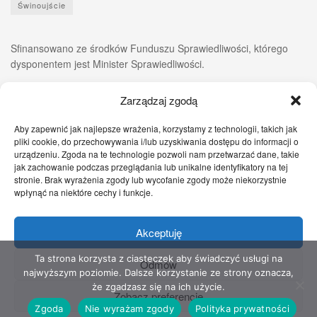
Świnoujście
Sfinansowano ze środków Funduszu Sprawiedliwości, którego
dysponentem jest Minister Sprawiedliwości.
Zarządzaj zgodą
Aby zapewnić jak najlepsze wrażenia, korzystamy z technologii, takich jak
pliki cookie, do przechowywania i/lub uzyskiwania dostępu do informacji o
urządzeniu. Zgoda na te technologie pozwoli nam przetwarzać dane, takie
jak zachowanie podczas przeglądania lub unikalne identyfikatory na tej
stronie. Brak wyrażenia zgody lub wycofanie zgody może niekorzystnie
wpłynąć na niektóre cechy i funkcje.
Akceptuję
Zgłoś nam!
Szczecińskie Wiadomości
Sport
Zdrowie
Prawo
Pomoc Prawna
Kontakt
Ta strona korzysta z ciasteczek aby świadczyć usługi na
Odmów
najwyższym poziomie. Dalsze korzystanie ze strony oznacza,
Copyright © 2022 Stowarzyszenie Przyjaciół Zdrowia - Wszelkie prawa
że zgadzasz się na ich użycie.
Zobacz preferencje
zastrzeżone
Zgoda
Nie wyrażam zgody
Polityka prywatności