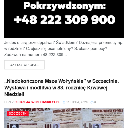
Jesteś ofiarą przestępstwa? Świadkiem? Doznajesz przemocy np.
w rodzinie? Czujesz się osamotniony? Szukasz pomocy?
Zadzwoń na numer +48 222 309...
DETAILS
CZYTAJ WIĘCEJ...
„Niedokończone Msze Wołyńskie” w Szczecinie.
Wystawa i modlitwa w 83. rocznicę Krwawej
Niedzieli
PRZEZ
REDAKCJA SZCZECINSKIE24.PL
11 LIPCA, 2026
0
SZCZECIN