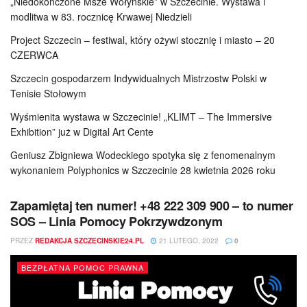
„Niedokończone Msze Wołyńskie” w Szczecinie. Wystawa i
modlitwa w 83. rocznicę Krwawej Niedzieli
Project Szczecin – festiwal, który ożywi stocznię i miasto – 20
CZERWCA
Szczecin gospodarzem Indywidualnych Mistrzostw Polski w
Tenisie Stołowym
Wyśmienita wystawa w Szczecinie! „KLIMT – The Immersive
Exhibition” już w Digital Art Cente
Geniusz Zbigniewa Wodeckiego spotyka się z fenomenalnym
wykonaniem Polyphonics w Szczecinie 28 kwietnia 2026 roku
Zapamiętaj ten numer! +48 222 309 900 – to numer
SOS – Linia Pomocy Pokrzywdzonym
PRZEZ
REDAKCJA SZCZECINSKIE24.PL
21 LUTEGO, 2022
0
BEZPŁATNA POMOC PRAWNA