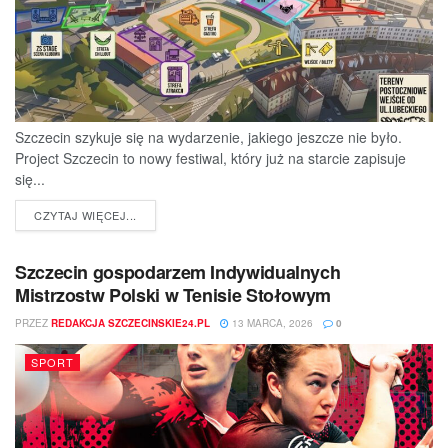
Szczecin szykuje się na wydarzenie, jakiego jeszcze nie było.
Project Szczecin to nowy festiwal, który już na starcie zapisuje
się...
DETAILS
CZYTAJ WIĘCEJ...
Szczecin gospodarzem Indywidualnych
Mistrzostw Polski w Tenisie Stołowym
PRZEZ
REDAKCJA SZCZECINSKIE24.PL
13 MARCA, 2026
0
SPORT