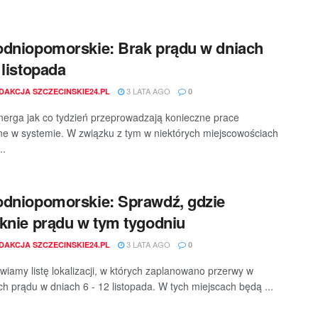
dniopomorskie: Brak prądu w dniach
 listopada
3 LATA AGO
DAKCJA SZCZECINSKIE24.PL
0
nerga jak co tydzień przeprowadzają konieczne prace
ne w systemie. W związku z tym w niektórych miejscowościach
..
dniopomorskie: Sprawdź, gdzie
knie prądu w tym tygodniu
3 LATA AGO
DAKCJA SZCZECINSKIE24.PL
0
wiamy listę lokalizacji, w których zaplanowano przerwy w
h prądu w dniach 6 - 12 listopada. W tych miejscach będą ...