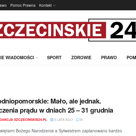
rawo
Pomoc Prawna
Kontakt
IE WIADOMOŚCI
SPORT
ZDROWIE
PRAWO
POM
dniopomorskie: Mało, ale jednak.
zenia prądu w dniach 25 – 31 grudnia
3 LATA AGO
DAKCJA SZCZECINSKIE24.PL
0
świętami Bożego Narodzenia a Sylwestrem zaplanowano bardzo