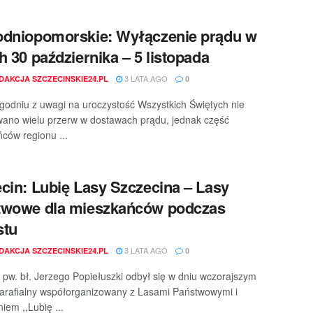
dniopomorskie: Wyłączenie prądu w
h 30 października – 5 listopada
3 LATA AGO
DAKCJA SZCZECINSKIE24.PL
0
godniu z uwagi na uroczystość Wszystkich Świętych nie
ano wielu przerw w dostawach prądu, jednak część
ców regionu ...
cin: Lubię Lasy Szczecina – Lasy
twowe dla mieszkańców podczas
stu
3 LATA AGO
DAKCJA SZCZECINSKIE24.PL
0
i pw. bł. Jerzego Popiełuszki odbył się w dniu wczorajszym
arafialny współorganizowany z Lasami Państwowymi i
iem ,,Lubię ...