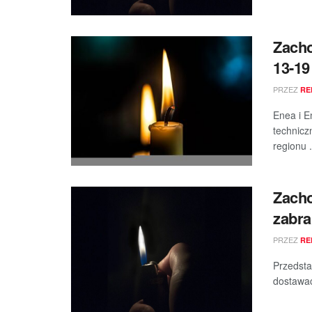
Zacho
13-19
PRZEZ
RE
Enea i E
technicz
regionu .
Zacho
zabra
PRZEZ
RE
Przedsta
dostawac