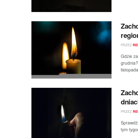
Zacho
regio
PRZEZ
RE
Gdzie za
grudnia?
listopada
Zacho
dniac
PRZEZ
RE
Sprawdź,
tym tygod