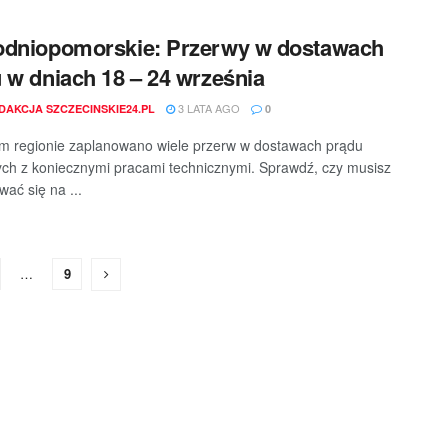
odniopomorskie: Przerwy w dostawach
 w dniach 18 – 24 września
3 LATA AGO
DAKCJA SZCZECINSKIE24.PL
0
 regionie zaplanowano wiele przerw w dostawach prądu
ch z koniecznymi pracami technicznymi. Sprawdź, czy musisz
wać się na ...
…
9