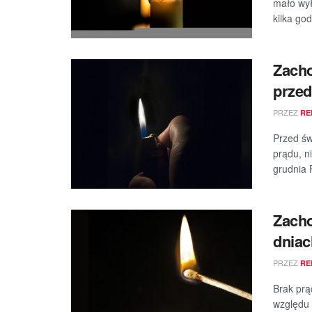
mało wył
kilka god
Zacho
przed
PRZEZ
RE
Przed św
prądu, n
grudnia P
Zacho
dniac
PRZEZ
RE
Brak prą
względu 