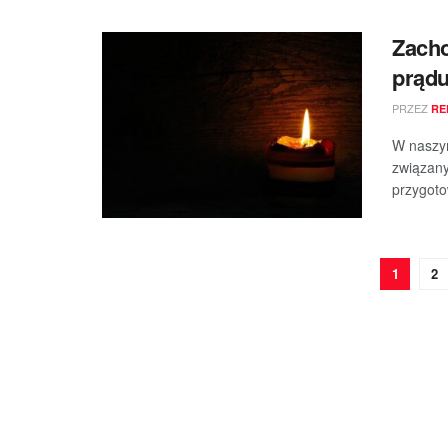
Zach
prądu
PRZEZ
RE
W naszym
związany
przygoto
1
2