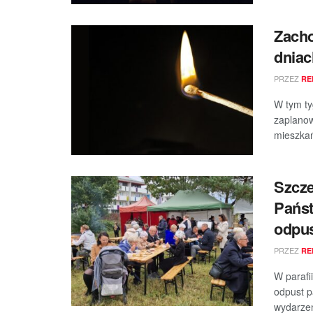
Zacho
dniac
PRZEZ
RE
W tym ty
zaplanow
mieszkań
Szcze
Pańs
odpu
PRZEZ
RE
W parafi
odpust p
wydarzen