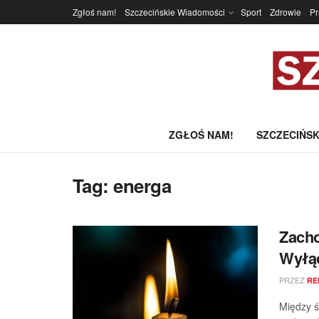
Zgłoś nam!
Szczecińskie Wiadomości
Sport
Zdrowie
P
ZGŁOŚ NAM!
SZCZECIŃSK
Tag:
energa
Zacho
Wyłąc
PRZEZ
RE
Między 