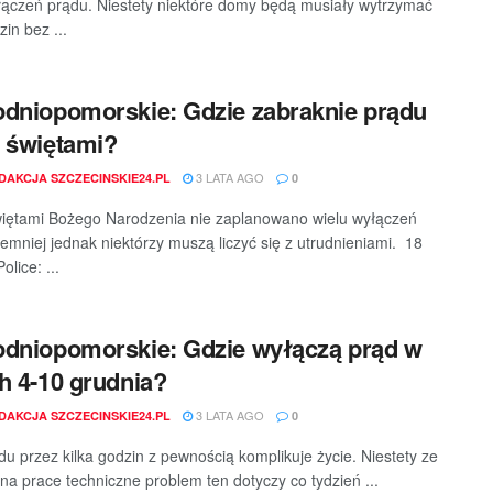
ączeń prądu. Niestety niektóre domy będą musiały wytrzymać
zin bez ...
dniopomorskie: Gdzie zabraknie prądu
 świętami?
3 LATA AGO
DAKCJA SZCZECINSKIE24.PL
0
iętami Bożego Narodzenia nie zaplanowano wielu wyłączeń
iemniej jednak niektórzy muszą liczyć się z utrudnieniami. 18
olice: ...
dniopomorskie: Gdzie wyłączą prąd w
h 4-10 grudnia?
3 LATA AGO
DAKCJA SZCZECINSKIE24.PL
0
du przez kilka godzin z pewnością komplikuje życie. Niestety ze
na prace techniczne problem ten dotyczy co tydzień ...