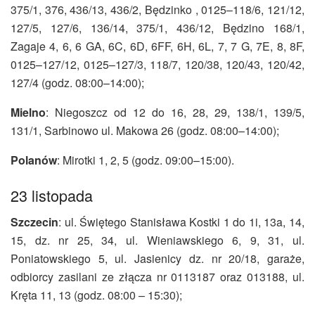
375/1, 376, 436/13, 436/2, Będzinko , 0125–118/6, 121/12,
127/5, 127/6, 136/14, 375/1, 436/12, Będzino 168/1,
Zagaje 4, 6, 6 GA, 6C, 6D, 6FF, 6H, 6L, 7, 7 G, 7E, 8, 8F,
0125–127/12, 0125–127/3, 118/7, 120/38, 120/43, 120/42,
127/4 (godz. 08:00–14:00);
Mielno
: Niegoszcz od 12 do 16, 28, 29, 138/1, 139/5,
131/1, Sarbinowo ul. Makowa 26 (godz. 08:00–14:00);
Polanów
: Mirotki 1, 2, 5 (godz. 09:00–15:00).
23 listopada
Szczecin
: ul. Świętego Stanisława Kostki 1 do 1i, 13a, 14,
15, dz. nr 25, 34, ul. Wieniawskiego 6, 9, 31, ul.
Poniatowskiego 5, ul. Jasienicy dz. nr 20/18, garaże,
odbiorcy zasilani ze złącza nr 0113187 oraz 013188, ul.
Kręta 11, 13 (godz. 08:00 – 15:30);