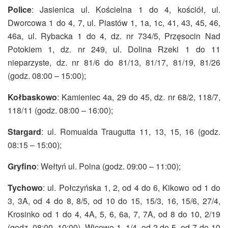
Police
: Jasienica ul. Kościelna 1 do 4, kościół, ul.
Dworcowa 1 do 4, 7, ul. Piastów 1, 1a, 1c, 41, 43, 45, 46,
46a, ul. Rybacka 1 do 4, dz. nr 734/5, Przęsocin Nad
Potokiem 1, dz. nr 249, ul. Dolina Rzeki 1 do 11
nieparzyste, dz. nr 81/6 do 81/13, 81/17, 81/19, 81/26
(godz. 08:00 – 15:00);
Kołbaskowo
: Kamieniec 4a, 29 do 45, dz. nr 68/2, 118/7,
118/11 (godz. 08:00 – 16:00);
Stargard
: ul. Romualda Traugutta 11, 13, 15, 16 (godz.
08:15 – 15:00);
Gryfino
: Wełtyń ul. Polna (godz. 09:00 – 11:00);
Tychowo
: ul. Połczyńska 1, 2, od 4 do 6, Kikowo od 1 do
3, 3A, od 4 do 8, 8/5, od 10 do 15, 15/3, 16, 15/6, 27/4,
Krosinko od 1 do 4, 4A, 5, 6, 6a, 7, 7A, od 8 do 10, 2/19
(godz. 08:00–10:00), Wicewo 1, 1/4, od 2 do 5, od 7 do 10