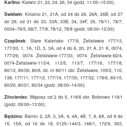
Karlino
: Karwin 21, 22, 24, 26, 34 (godz. 11:00–15:00);
Świdwin
: Krosino 21, 21A, od 24 do 26, 26A, 26B, od 27
do 29, od 31 do 33, 33A, 33B, 34, 34F, 35, 78/11, 78/7,
0034–78/5, 68/7, 77/8, 78/12, 78/8 (godz. 08:00–12:00);
Czaplinek
: Stare Kaleńsko 177/9, Żelisławie 177/13,
177/20, 1, 1A, 1D, 3, 3A, od 4 do 6, 20, 21 A, 21 K, 0074,
177/29, 0074 Żelisławie-177/33, 0074 Żelisławie-92/4,
0074-Żelislawie-113/4, 113/5, 113/7, 177/16, 177/18,
80/12, 80/26, 80/6, dz. nr 80/11 obr. Żelisławie, 109/2, 110,
138, 177/11, 177/12, 177/19, 177/30, 177/32, 178/6, 80/15,
80/20, 80/21, 80/34 (godz. 08:00–14:00);
Złocieniec
: Wąsosz od 2 do 5, 118/6 obr. Bobrowo 119/1
(godz. 09:00–13:00);
Będzino
: Barnin 2, 2A, 3, 3A, 4, 4A, 4B, 7, 8, 8A, od 9 do
15, 15A, od 16 do 18, 0125–144/3, 168/1, 172/9, 363,