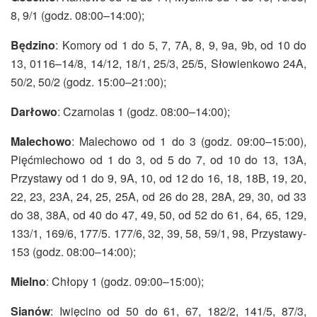
8, 9/1 (godz. 08:00–14:00);
Będzino
: Komory od 1 do 5, 7, 7A, 8, 9, 9a, 9b, od 10 do
13, 0116–14/8, 14/12, 18/1, 25/3, 25/5, Słowienkowo 24A,
50/2, 50/2 (godz. 15:00–21:00);
Darłowo
: Czarnolas 1 (godz. 08:00–14:00);
Malechowo
: Malechowo od 1 do 3 (godz. 09:00–15:00),
Pięćmiechowo od 1 do 3, od 5 do 7, od 10 do 13, 13A,
Przystawy od 1 do 9, 9A, 10, od 12 do 16, 18, 18B, 19, 20,
22, 23, 23A, 24, 25, 25A, od 26 do 28, 28A, 29, 30, od 33
do 38, 38A, od 40 do 47, 49, 50, od 52 do 61, 64, 65, 129,
133/1, 169/6, 177/5. 177/6, 32, 39, 58, 59/1, 98, Przystawy-
153 (godz. 08:00–14:00);
Mielno
: Chłopy 1 (godz. 09:00–15:00);
Sianów
: Iwięcino od 50 do 61, 67, 182/2, 141/5, 87/3,