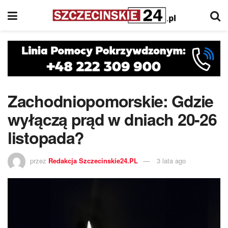
Zachodniopomorskie: Gdzie
wyłączą prąd w dniach 20-26
listopada?
przez
Redakcja Szczecinskie24.PL
3 lata ago