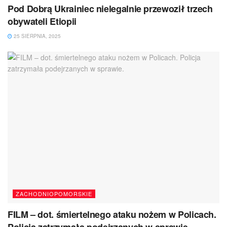
Pod Dobrą Ukrainiec nielegalnie przewoził trzech
obywateli Etiopii
25 SIERPNIA, 2025
ZACHODNIOPOMORSKIE
FILM – dot. śmiertelnego ataku nożem w Policach.
Policja zatrzymała podejrzanych w sprawie.