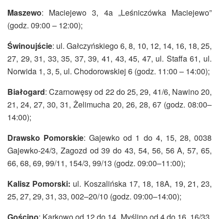
Maszewo
: Maciejewo 3, 4a „Leśniczówka Maciejewo”
(godz. 09:00 – 12:00);
Świnoujście
: ul. Gałczyńskiego 6, 8, 10, 12, 14, 16, 18, 25,
27, 29, 31, 33, 35, 37, 39, 41, 43, 45, 47, ul. Staffa 61, ul.
Norwida 1, 3, 5, ul. Chodorowskiej 6 (godz. 11:00 – 14:00);
Białogard
: Czarnowęsy od 22 do 25, 29, 41/6, Nawino 20,
21, 24, 27, 30, 31, Żelimucha 20, 26, 28, 67 (godz. 08:00–
14:00);
Drawsko Pomorskie
: Gajewko od 1 do 4, 15, 28, 0038
Gajewko-24/3, Zagozd od 39 do 43, 54, 56, 56 A, 57, 65,
66, 68, 69, 99/11, 154/3, 99/13 (godz. 09:00–11:00);
Kalisz Pomorski:
ul. Koszalińska 17, 18, 18A, 19, 21, 23,
25, 27, 29, 31, 33, 002–20/10 (godz. 09:00–14:00);
Gościno
: Karkowo od 12 do 14, Myślino od 4 do 16, 16/33,