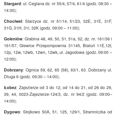
Stargard
: ul. Ceglana dz. nr 55/4, 57/4, 61/4 (godz. 08:30 –
14:30);
Chociwel
: Starzyce dz. nr 51/14, 51/23, 32E, 31E, 31F,
31G, 31H, 31i, 32K (godz. 09:00 – 11:00);
Goleniów
: Grabina 48, 49, 50, 51, 51a, 52, dz. nr. 161/36 i
161/57, Glewice Przepompownia 31145, Białuń 11E,12t,
12p, 12w, 12wb, 12wn, 12wk, ul. Jagodowa (godz. 09:00 –
12:00);
Dobrzany
: Ognica 59, 62, 65 (58), 63/1, 63. Dobrzany ul.
Długa 6 (godz. 09:30 – 14:00);
Łobez
: Zajezierze od 3 do 12, od 14 do 21, od 26 do 29,
39, 44, 0023-Zajezierze-124/3, dz. nr 94/2 (godz. 09:00–
14:00);
Dygowo
: Stojkowo 50A, 51, 125, 129/1, Stramniczka od