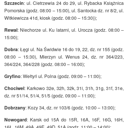
Szczecin
: ul. Cietrzewia 24 do 29, ul. Rybacka Książnica
Pomorska (godz. 08:00 – 15:00), ul. Santocka dz. nr 8/2, ul.
Witkiewicza 41d, kiosk (godz. 08:00 – 15:30));
Rewal
: Niechorze ul. Ku latarni, ul. Urocza (godz. 08:00 –
15:00);
Dobra
: Łęgi ul. Na Świdwie 16 do 19, 22, dz. nr 155 (godz.
08:00 – 15:30), Mierzyn ul. Wenus 24, dz. nr 364/223,
364/224, 364/228 (godz. 08:00 – 16:00);
Gryfino
: Wełtyń ul. Polna (godz. 09:00 – 11:00);
Chociwel
: Karkowo 32e, 32h, 32k, 31i, 31h, 31g, 31f, 31e,
dz. nr 51/14, 51/4, 51/5 (godz. 09:00 – 11:00);
Dobrzany
: Kozy 34, dz. nr 103/6 (godz. 10:00 – 13:00);
Nowogard
: Karsk od 15A do 15R, 16A, 16F, 16G, 16H,
16Ł, 16M, 49A, 49E, 49D, 51A (godz. 11:00 – 14:00);