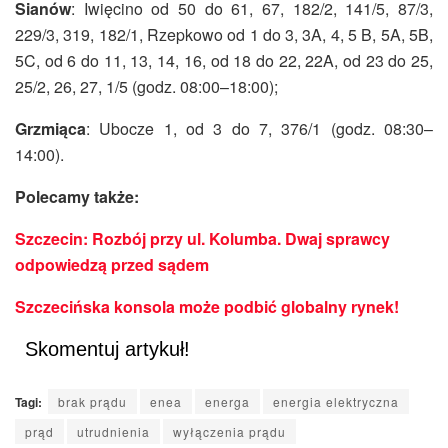
Sianów
: Iwięcino od 50 do 61, 67, 182/2, 141/5, 87/3,
229/3, 319, 182/1, Rzepkowo od 1 do 3, 3A, 4, 5 B, 5A, 5B,
5C, od 6 do 11, 13, 14, 16, od 18 do 22, 22A, od 23 do 25,
25/2, 26, 27, 1/5 (godz. 08:00–18:00);
Grzmiąca
: Ubocze 1, od 3 do 7, 376/1 (godz. 08:30–
14:00).
Polecamy także:
Szczecin: Rozbój przy ul. Kolumba. Dwaj sprawcy
odpowiedzą przed sądem
Szczecińska konsola może podbić globalny rynek!
Skomentuj artykuł!
Tagi:
brak prądu
enea
energa
energia elektryczna
prąd
utrudnienia
wyłączenia prądu