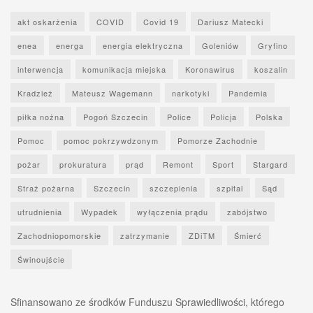
akt oskarżenia
COVID
Covid 19
Dariusz Matecki
enea
energa
energia elektryczna
Goleniów
Gryfino
interwencja
komunikacja miejska
Koronawirus
koszalin
Kradzież
Mateusz Wagemann
narkotyki
Pandemia
piłka nożna
Pogoń Szczecin
Police
Policja
Polska
Pomoc
pomoc pokrzywdzonym
Pomorze Zachodnie
pożar
prokuratura
prąd
Remont
Sport
Stargard
Straż pożarna
Szczecin
szczepienia
szpital
Sąd
utrudnienia
Wypadek
wyłączenia prądu
zabójstwo
Zachodniopomorskie
zatrzymanie
ZDiTM
Śmierć
Świnoujście
Sfinansowano ze środków Funduszu Sprawiedliwości, którego