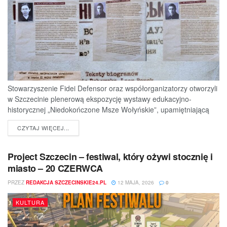
Stowarzyszenie Fidei Defensor oraz współorganizatorzy otworzyli
w Szczecinie plenerową ekspozycję wystawy edukacyjno-
historycznej „Niedokończone Msze Wołyńskie”, upamiętniającą
ofiary jednej z najtragiczniejszych...
DETAILS
CZYTAJ WIĘCEJ...
Project Szczecin – festiwal, który ożywi stocznię i
miasto – 20 CZERWCA
PRZEZ
REDAKCJA SZCZECINSKIE24.PL
12 MAJA, 2026
0
KULTURA