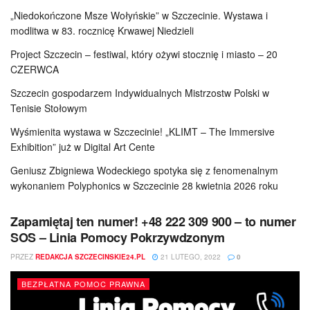
„Niedokończone Msze Wołyńskie” w Szczecinie. Wystawa i
modlitwa w 83. rocznicę Krwawej Niedzieli
Project Szczecin – festiwal, który ożywi stocznię i miasto – 20
CZERWCA
Szczecin gospodarzem Indywidualnych Mistrzostw Polski w
Tenisie Stołowym
Wyśmienita wystawa w Szczecinie! „KLIMT – The Immersive
Exhibition” już w Digital Art Cente
Geniusz Zbigniewa Wodeckiego spotyka się z fenomenalnym
wykonaniem Polyphonics w Szczecinie 28 kwietnia 2026 roku
Zapamiętaj ten numer! +48 222 309 900 – to numer
SOS – Linia Pomocy Pokrzywdzonym
PRZEZ
REDAKCJA SZCZECINSKIE24.PL
21 LUTEGO, 2022
0
BEZPŁATNA POMOC PRAWNA