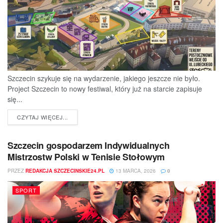
Szczecin szykuje się na wydarzenie, jakiego jeszcze nie było.
Project Szczecin to nowy festiwal, który już na starcie zapisuje
się...
DETAILS
CZYTAJ WIĘCEJ...
Szczecin gospodarzem Indywidualnych
Mistrzostw Polski w Tenisie Stołowym
PRZEZ
REDAKCJA SZCZECINSKIE24.PL
13 MARCA, 2026
0
SPORT