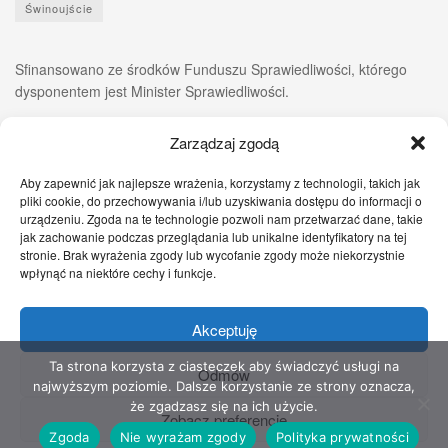
Świnoujście
Sfinansowano ze środków Funduszu Sprawiedliwości, którego
dysponentem jest Minister Sprawiedliwości.
Zarządzaj zgodą
Aby zapewnić jak najlepsze wrażenia, korzystamy z technologii, takich jak
pliki cookie, do przechowywania i/lub uzyskiwania dostępu do informacji o
urządzeniu. Zgoda na te technologie pozwoli nam przetwarzać dane, takie
jak zachowanie podczas przeglądania lub unikalne identyfikatory na tej
stronie. Brak wyrażenia zgody lub wycofanie zgody może niekorzystnie
wpłynąć na niektóre cechy i funkcje.
Akceptuję
Zgłoś nam!
Szczecińskie Wiadomości
Sport
Zdrowie
Prawo
Pomoc Prawna
Kontakt
Ta strona korzysta z ciasteczek aby świadczyć usługi na
Odmów
najwyższym poziomie. Dalsze korzystanie ze strony oznacza,
Copyright © 2022 Stowarzyszenie Przyjaciół Zdrowia - Wszelkie prawa
że zgadzasz się na ich użycie.
Zobacz preferencje
zastrzeżone
Zgoda
Nie wyrażam zgody
Polityka prywatności