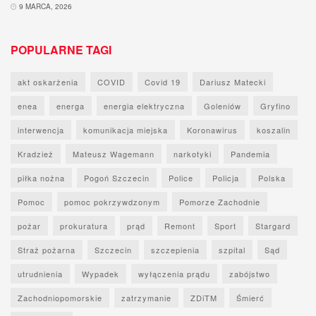
9 MARCA, 2026
POPULARNE TAGI
akt oskarżenia
COVID
Covid 19
Dariusz Matecki
enea
energa
energia elektryczna
Goleniów
Gryfino
interwencja
komunikacja miejska
Koronawirus
koszalin
Kradzież
Mateusz Wagemann
narkotyki
Pandemia
piłka nożna
Pogoń Szczecin
Police
Policja
Polska
Pomoc
pomoc pokrzywdzonym
Pomorze Zachodnie
pożar
prokuratura
prąd
Remont
Sport
Stargard
Straż pożarna
Szczecin
szczepienia
szpital
Sąd
utrudnienia
Wypadek
wyłączenia prądu
zabójstwo
Zachodniopomorskie
zatrzymanie
ZDiTM
Śmierć