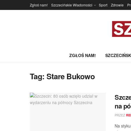
Zgłoś nam!
Szczecińskie Wiadomości
Sport
Zdrowie
P
ZGŁOŚ NAM!
SZCZECIŃSK
Tag:
Stare Bukowo
Szcze
na pó
PRZEZ
RE
Na styku