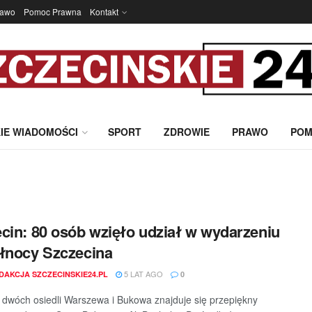
rawo
Pomoc Prawna
Kontakt
IE WIADOMOŚCI
SPORT
ZDROWIE
PRAWO
POM
cin: 80 osób wzięło udział w wydarzeniu
łnocy Szczecina
5 LAT AGO
DAKCJA SZCZECINSKIE24.PL
0
 dwóch osiedli Warszewa i Bukowa znajduje się przepiękny