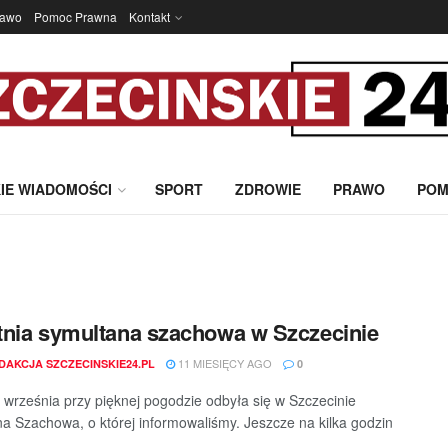
rawo
Pomoc Prawna
Kontakt
IE WIADOMOŚCI
SPORT
ZDROWIE
PRAWO
POM
nia symultana szachowa w Szczecinie
11 MIESIĘCY AGO
DAKCJA SZCZECINSKIE24.PL
0
 września przy pięknej pogodzie odbyła się w Szczecinie
a Szachowa, o której informowaliśmy. Jeszcze na kilka godzin