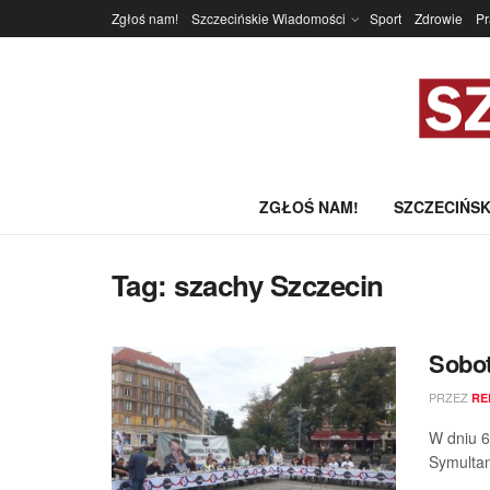
Zgłoś nam!
Szczecińskie Wiadomości
Sport
Zdrowie
P
ZGŁOŚ NAM!
SZCZECIŃSK
Tag:
szachy Szczecin
Sobot
PRZEZ
RE
W dniu 6
Symultan
...