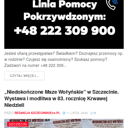
Jesteś ofiarą przestępstwa? Świadkiem? Doznajesz przemocy np.
w rodzinie? Czujesz się osamotniony? Szukasz pomocy?
Zadzwoń na numer +48 222 309...
DETAILS
CZYTAJ WIĘCEJ...
„Niedokończone Msze Wołyńskie” w Szczecinie.
Wystawa i modlitwa w 83. rocznicę Krwawej
Niedzieli
PRZEZ
REDAKCJA SZCZECINSKIE24.PL
11 LIPCA, 2026
0
SZCZECIN