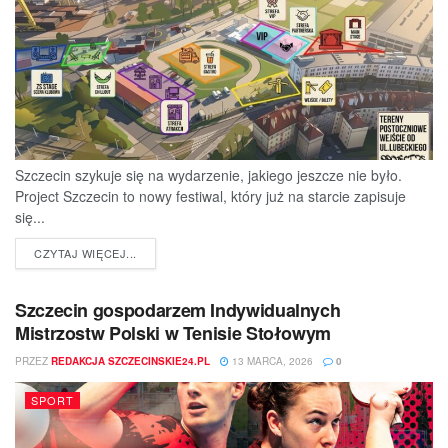
Szczecin szykuje się na wydarzenie, jakiego jeszcze nie było.
Project Szczecin to nowy festiwal, który już na starcie zapisuje
się...
DETAILS
CZYTAJ WIĘCEJ...
Szczecin gospodarzem Indywidualnych
Mistrzostw Polski w Tenisie Stołowym
PRZEZ
REDAKCJA SZCZECINSKIE24.PL
13 MARCA, 2026
0
SPORT