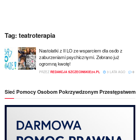
Tag:
teatroterapia
Nastolatki z II LO ze wsparciem dla osób z
zaburzeniami psychicznymi. Zebrano już
ogromną kwotę!
PRZEZ
REDAKCJA SZCZECINSKIE24.PL
3 LATA AGO
0
Sieć Pomocy Osobom Pokrzywdzonym Przestępstwem