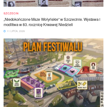
SZCZECIN
„Niedokończone Msze Wołyńskie” w Szczecinie. Wystawa i
modlitwa w 83. rocznicę Krwawej Niedzieli
11 LIPCA, 2026