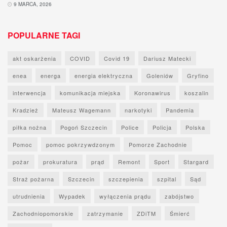
9 MARCA, 2026
POPULARNE TAGI
akt oskarżenia
COVID
Covid 19
Dariusz Matecki
enea
energa
energia elektryczna
Goleniów
Gryfino
interwencja
komunikacja miejska
Koronawirus
koszalin
Kradzież
Mateusz Wagemann
narkotyki
Pandemia
piłka nożna
Pogoń Szczecin
Police
Policja
Polska
Pomoc
pomoc pokrzywdzonym
Pomorze Zachodnie
pożar
prokuratura
prąd
Remont
Sport
Stargard
Straż pożarna
Szczecin
szczepienia
szpital
Sąd
utrudnienia
Wypadek
wyłączenia prądu
zabójstwo
Zachodniopomorskie
zatrzymanie
ZDiTM
Śmierć