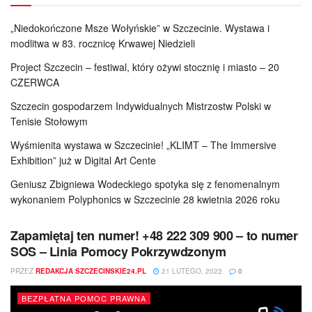
„Niedokończone Msze Wołyńskie” w Szczecinie. Wystawa i
modlitwa w 83. rocznicę Krwawej Niedzieli
Project Szczecin – festiwal, który ożywi stocznię i miasto – 20
CZERWCA
Szczecin gospodarzem Indywidualnych Mistrzostw Polski w
Tenisie Stołowym
Wyśmienita wystawa w Szczecinie! „KLIMT – The Immersive
Exhibition” już w Digital Art Cente
Geniusz Zbigniewa Wodeckiego spotyka się z fenomenalnym
wykonaniem Polyphonics w Szczecinie 28 kwietnia 2026 roku
Zapamiętaj ten numer! +48 222 309 900 – to numer
SOS – Linia Pomocy Pokrzywdzonym
PRZEZ
REDAKCJA SZCZECINSKIE24.PL
21 LUTEGO, 2022
0
BEZPŁATNA POMOC PRAWNA