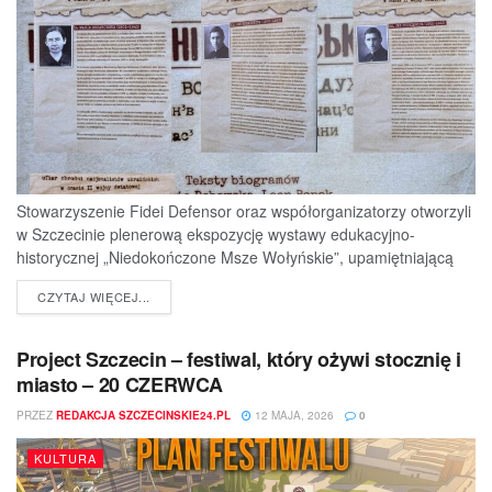
Stowarzyszenie Fidei Defensor oraz współorganizatorzy otworzyli
w Szczecinie plenerową ekspozycję wystawy edukacyjno-
historycznej „Niedokończone Msze Wołyńskie”, upamiętniającą
ofiary jednej z najtragiczniejszych...
DETAILS
CZYTAJ WIĘCEJ...
Project Szczecin – festiwal, który ożywi stocznię i
miasto – 20 CZERWCA
PRZEZ
REDAKCJA SZCZECINSKIE24.PL
12 MAJA, 2026
0
KULTURA