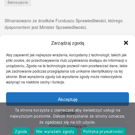
Świnoujście
Sfinansowano ze środków Funduszu Sprawiedliwości, którego
dysponentem jest Minister Sprawiedliwości.
Zarządzaj zgodą
Aby zapewnić jak najlepsze wrażenia, korzystamy z technologii, takich jak
pliki cookie, do przechowywania i/lub uzyskiwania dostępu do informacji o
urządzeniu. Zgoda na te technologie pozwoli nam przetwarzać dane, takie
jak zachowanie podczas przeglądania lub unikalne identyfikatory na tej
stronie. Brak wyrażenia zgody lub wycofanie zgody może niekorzystnie
wpłynąć na niektóre cechy i funkcje.
Akceptuję
Zgłoś nam!
Szczecińskie Wiadomości
Sport
Zdrowie
Prawo
Pomoc Prawna
Kontakt
Ta strona korzysta z ciasteczek aby świadczyć usługi na
Odmów
najwyższym poziomie. Dalsze korzystanie ze strony oznacza,
Copyright © 2022 Stowarzyszenie Przyjaciół Zdrowia - Wszelkie prawa
że zgadzasz się na ich użycie.
Zobacz preferencje
zastrzeżone
Zgoda
Nie wyrażam zgody
Polityka prywatności