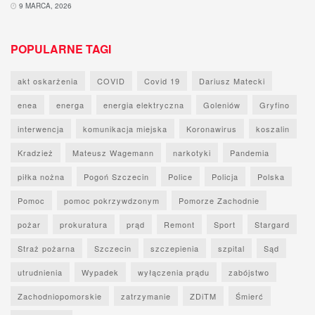
9 MARCA, 2026
POPULARNE TAGI
akt oskarżenia
COVID
Covid 19
Dariusz Matecki
enea
energa
energia elektryczna
Goleniów
Gryfino
interwencja
komunikacja miejska
Koronawirus
koszalin
Kradzież
Mateusz Wagemann
narkotyki
Pandemia
piłka nożna
Pogoń Szczecin
Police
Policja
Polska
Pomoc
pomoc pokrzywdzonym
Pomorze Zachodnie
pożar
prokuratura
prąd
Remont
Sport
Stargard
Straż pożarna
Szczecin
szczepienia
szpital
Sąd
utrudnienia
Wypadek
wyłączenia prądu
zabójstwo
Zachodniopomorskie
zatrzymanie
ZDiTM
Śmierć