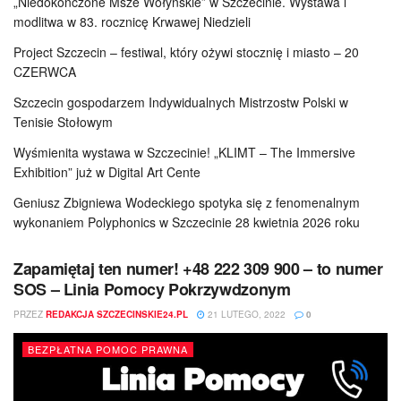
„Niedokończone Msze Wołyńskie” w Szczecinie. Wystawa i
modlitwa w 83. rocznicę Krwawej Niedzieli
Project Szczecin – festiwal, który ożywi stocznię i miasto – 20
CZERWCA
Szczecin gospodarzem Indywidualnych Mistrzostw Polski w
Tenisie Stołowym
Wyśmienita wystawa w Szczecinie! „KLIMT – The Immersive
Exhibition” już w Digital Art Cente
Geniusz Zbigniewa Wodeckiego spotyka się z fenomenalnym
wykonaniem Polyphonics w Szczecinie 28 kwietnia 2026 roku
Zapamiętaj ten numer! +48 222 309 900 – to numer
SOS – Linia Pomocy Pokrzywdzonym
PRZEZ
REDAKCJA SZCZECINSKIE24.PL
21 LUTEGO, 2022
0
BEZPŁATNA POMOC PRAWNA