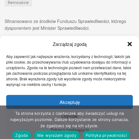
Świnoujście
Sfinansowano ze środków Funduszu Sprawiedliwości, którego
dysponentem jest Minister Sprawiedliwości.
Zarządzaj zgodą
Aby zapewnić jak najlepsze wrażenia, korzystamy z technologii, takich jak
pliki cookie, do przechowywania i/lub uzyskiwania dostępu do informacji o
urządzeniu. Zgoda na te technologie pozwoli nam przetwarzać dane, takie
jak zachowanie podczas przeglądania lub unikalne identyfikatory na tej
stronie. Brak wyrażenia zgody lub wycofanie zgody może niekorzystnie
wpłynąć na niektóre cechy i funkcje.
Akceptuję
Zgłoś nam!
Szczecińskie Wiadomości
Sport
Zdrowie
Prawo
Pomoc Prawna
Kontakt
Ta strona korzysta z ciasteczek aby świadczyć usługi na
Odmów
najwyższym poziomie. Dalsze korzystanie ze strony oznacza,
Copyright © 2022 Stowarzyszenie Przyjaciół Zdrowia - Wszelkie prawa
że zgadzasz się na ich użycie.
Zobacz preferencje
zastrzeżone
Zgoda
Nie wyrażam zgody
Polityka prywatności