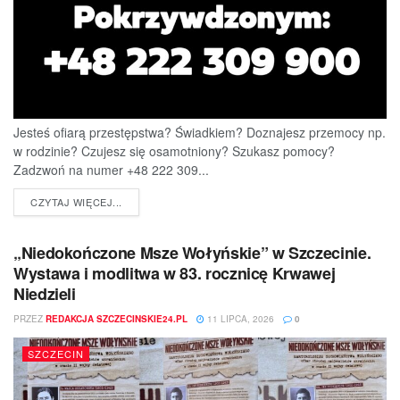
Jesteś ofiarą przestępstwa? Świadkiem? Doznajesz przemocy np.
w rodzinie? Czujesz się osamotniony? Szukasz pomocy?
Zadzwoń na numer +48 222 309...
DETAILS
CZYTAJ WIĘCEJ...
„Niedokończone Msze Wołyńskie” w Szczecinie.
Wystawa i modlitwa w 83. rocznicę Krwawej
Niedzieli
PRZEZ
REDAKCJA SZCZECINSKIE24.PL
11 LIPCA, 2026
0
SZCZECIN