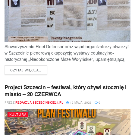
Stowarzyszenie Fidei Defensor oraz współorganizatorzy otworzyli
w Szczecinie plenerową ekspozycję wystawy edukacyjno-
historycznej „Niedokończone Msze Wołyńskie”, upamiętniającą
ofiary jednej z najtragiczniejszych...
DETAILS
CZYTAJ WIĘCEJ...
Project Szczecin – festiwal, który ożywi stocznię i
miasto – 20 CZERWCA
PRZEZ
REDAKCJA SZCZECINSKIE24.PL
12 MAJA, 2026
0
KULTURA