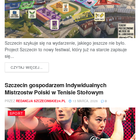
Szczecin szykuje się na wydarzenie, jakiego jeszcze nie było.
Project Szczecin to nowy festiwal, który już na starcie zapisuje
się...
DETAILS
CZYTAJ WIĘCEJ...
Szczecin gospodarzem Indywidualnych
Mistrzostw Polski w Tenisie Stołowym
PRZEZ
REDAKCJA SZCZECINSKIE24.PL
13 MARCA, 2026
0
SPORT