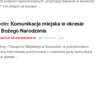
ch połączeń aglomeracyjnych, przyznając wsparcie w wysokości
7 mln złotych na bieżące ...
cin: Komunikacja miejska w okresie
 Bożego Narodzenia
3 LATA AGO
DAKCJA SZCZECINSKIE24.PL
0
róg i Transportu Miejskiego w Szczecinie za pośrednictwem
trony internetowej poinformował o rozkładzie jazdy komunikacji
 w okresie ...