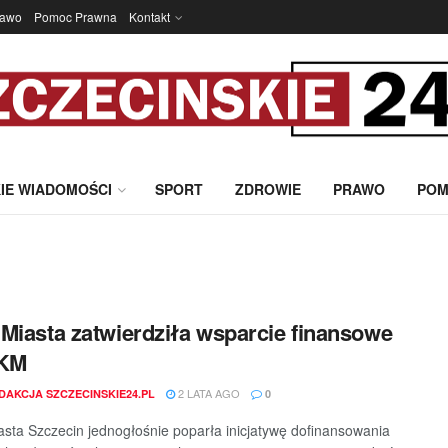
rawo
Pomoc Prawna
Kontakt
IE WIADOMOŚCI
SPORT
ZDROWIE
PRAWO
POM
Miasta zatwierdziła wsparcie finansowe
SKM
2 LATA AGO
DAKCJA SZCZECINSKIE24.PL
0
sta Szczecin jednogłośnie poparła inicjatywę dofinansowania