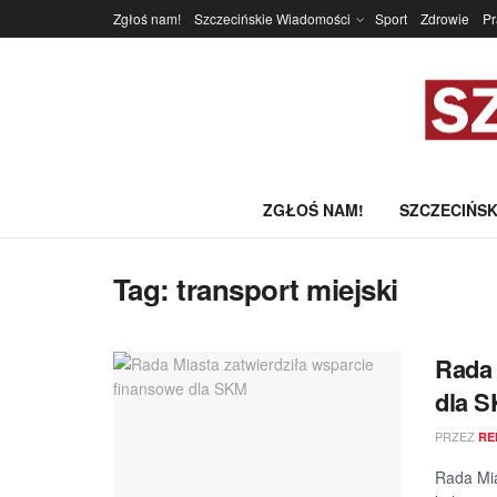
Zgłoś nam!
Szczecińskie Wiadomości
Sport
Zdrowie
P
ZGŁOŚ NAM!
SZCZECIŃSK
Tag:
transport miejski
Rada 
dla 
PRZEZ
RE
Rada Mia