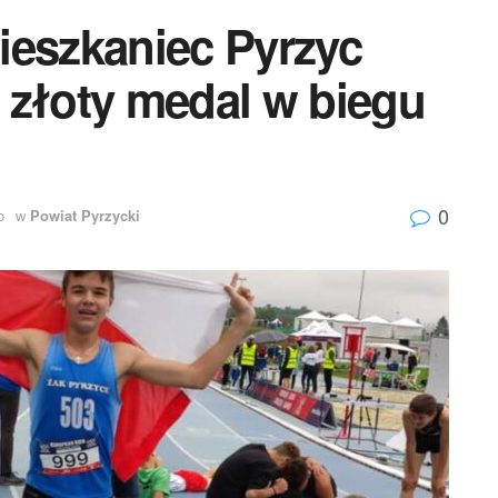
ieszkaniec Pyrzyc
 złoty medal w biegu
0
o
w
Powiat Pyrzycki