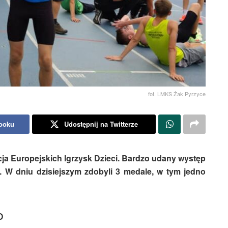
fot. LMKS Żak Pyrzyce
booku
Udostępnij na Twitterze
ja Europejskich Igrzysk Dzieci. Bardzo udany występ
W dniu dzisiejszym zdobyli 3 medale, w tym jedno
o