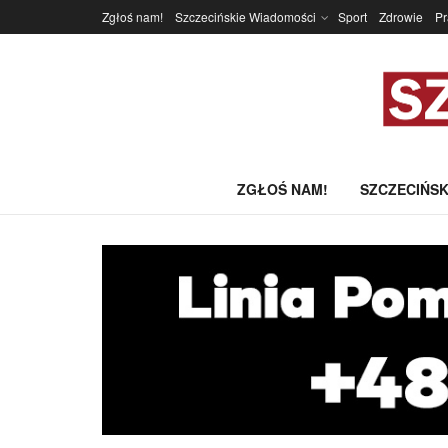
Zgłoś nam!
Szczecińskie Wiadomości
Sport
Zdrowie
P
ZGŁOŚ NAM!
SZCZECIŃSK