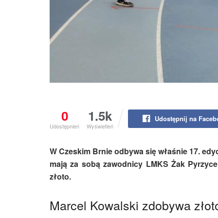
0
1.5k
Udostępnij na Face
Udostępnień
Wyświetleń
W Czeskim Brnie odbywa się właśnie 17. edyc
mają za sobą zawodnicy LMKS Żak Pyrzyce. 
złoto.
Marcel Kowalski zdobywa złot