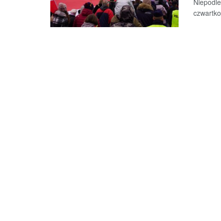
Niepodle
czwartko