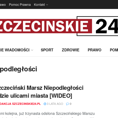
rawo
Pomoc Prawna
Kontakt
IE WIADOMOŚCI
SPORT
ZDROWIE
PRAWO
POM
epodległości
zczeciński Marsz Niepodległości
dzie ulicami miasta [WIDEO]
3 LATA AGO
DAKCJA SZCZECINSKIE24.PL
0
mi kolejna, już trzynasta odsłona Szczecińskiego Marszu