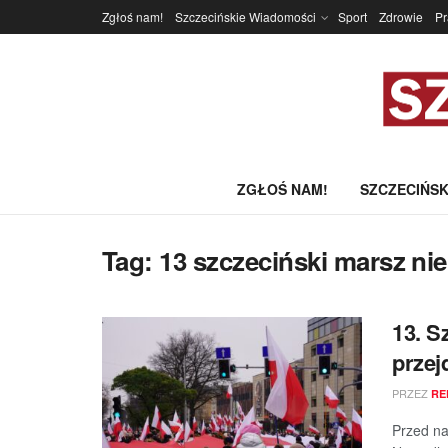
Zgłoś nam!
Szczecińskie Wiadomości
Sport
Zdrowie
P
ZGŁOŚ NAM!
SZCZECIŃSK
Tag:
13 szczeciński marsz ni
13. S
przej
PRZEZ
RE
Przed na