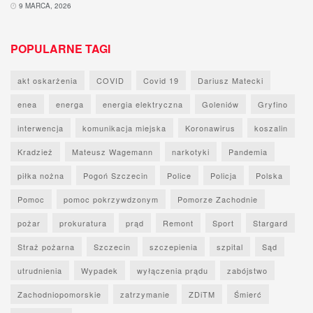
9 MARCA, 2026
POPULARNE TAGI
akt oskarżenia
COVID
Covid 19
Dariusz Matecki
enea
energa
energia elektryczna
Goleniów
Gryfino
interwencja
komunikacja miejska
Koronawirus
koszalin
Kradzież
Mateusz Wagemann
narkotyki
Pandemia
piłka nożna
Pogoń Szczecin
Police
Policja
Polska
Pomoc
pomoc pokrzywdzonym
Pomorze Zachodnie
pożar
prokuratura
prąd
Remont
Sport
Stargard
Straż pożarna
Szczecin
szczepienia
szpital
Sąd
utrudnienia
Wypadek
wyłączenia prądu
zabójstwo
Zachodniopomorskie
zatrzymanie
ZDiTM
Śmierć