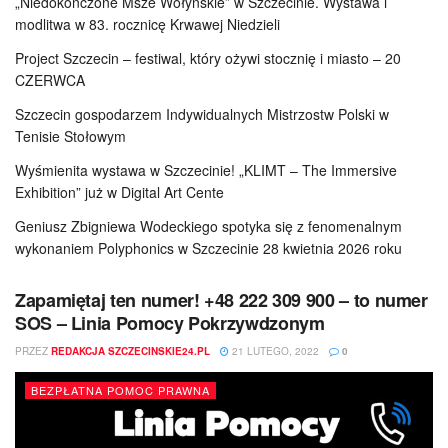
„Niedokończone Msze Wołyńskie” w Szczecinie. Wystawa i
modlitwa w 83. rocznicę Krwawej Niedzieli
Project Szczecin – festiwal, który ożywi stocznię i miasto – 20
CZERWCA
Szczecin gospodarzem Indywidualnych Mistrzostw Polski w
Tenisie Stołowym
Wyśmienita wystawa w Szczecinie! „KLIMT – The Immersive
Exhibition” już w Digital Art Cente
Geniusz Zbigniewa Wodeckiego spotyka się z fenomenalnym
wykonaniem Polyphonics w Szczecinie 28 kwietnia 2026 roku
Zapamiętaj ten numer! +48 222 309 900 – to numer
SOS – Linia Pomocy Pokrzywdzonym
PRZEZ
REDAKCJA SZCZECINSKIE24.PL
21 LUTEGO, 2022
0
BEZPŁATNA POMOC PRAWNA