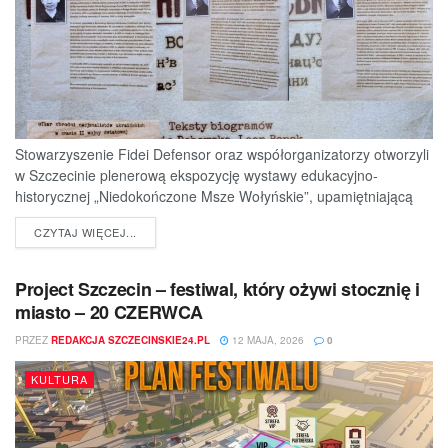
Stowarzyszenie Fidei Defensor oraz współorganizatorzy otworzyli
w Szczecinie plenerową ekspozycję wystawy edukacyjno-
historycznej „Niedokończone Msze Wołyńskie”, upamiętniającą
ofiary jednej z najtragiczniejszych...
DETAILS
CZYTAJ WIĘCEJ...
Project Szczecin – festiwal, który ożywi stocznię i
miasto – 20 CZERWCA
PRZEZ
REDAKCJA SZCZECINSKIE24.PL
12 MAJA, 2026
0
KULTURA