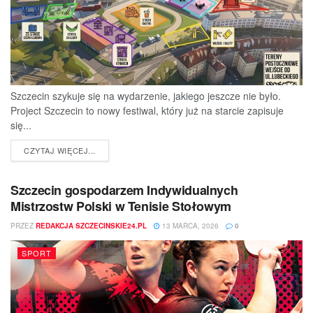
Szczecin szykuje się na wydarzenie, jakiego jeszcze nie było.
Project Szczecin to nowy festiwal, który już na starcie zapisuje
się...
DETAILS
CZYTAJ WIĘCEJ...
Szczecin gospodarzem Indywidualnych
Mistrzostw Polski w Tenisie Stołowym
PRZEZ
REDAKCJA SZCZECINSKIE24.PL
13 MARCA, 2026
0
SPORT