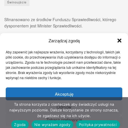
Świnoujście
Sfinansowano ze środków Funduszu Sprawiedliwości, którego
dysponentem jest Minister Sprawiedliwości.
Zarządzaj zgodą
Aby zapewnić jak najlepsze wrażenia, korzystamy z technologii, takich jak
pliki cookie, do przechowywania i/lub uzyskiwania dostępu do informacji o
urządzeniu. Zgoda na te technologie pozwoli nam przetwarzać dane, takie
jak zachowanie podczas przeglądania lub unikalne identyfikatory na tej
stronie. Brak wyrażenia zgody lub wycofanie zgody może niekorzystnie
wpłynąć na niektóre cechy i funkcje.
Akceptuję
Zgłoś nam!
Szczecińskie Wiadomości
Sport
Zdrowie
Prawo
Pomoc Prawna
Kontakt
Ta strona korzysta z ciasteczek aby świadczyć usługi na
Odmów
najwyższym poziomie. Dalsze korzystanie ze strony oznacza,
Copyright © 2022 Stowarzyszenie Przyjaciół Zdrowia - Wszelkie prawa
że zgadzasz się na ich użycie.
Zobacz preferencje
zastrzeżone
Zgoda
Nie wyrażam zgody
Polityka prywatności