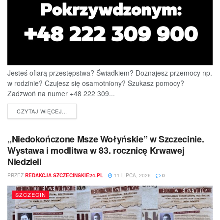
Jesteś ofiarą przestępstwa? Świadkiem? Doznajesz przemocy np.
w rodzinie? Czujesz się osamotniony? Szukasz pomocy?
Zadzwoń na numer +48 222 309...
DETAILS
CZYTAJ WIĘCEJ...
„Niedokończone Msze Wołyńskie” w Szczecinie.
Wystawa i modlitwa w 83. rocznicę Krwawej
Niedzieli
PRZEZ
REDAKCJA SZCZECINSKIE24.PL
11 LIPCA, 2026
0
SZCZECIN