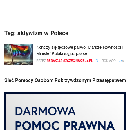
Tag:
aktywizm w Polsce
Kończy się tęczowe paliwo. Marsze Równości i
Minister Kotula są już passe.
PRZEZ
REDAKCJA SZCZECINSKIE24.PL
1 ROK AGO
0
Sieć Pomocy Osobom Pokrzywdzonym Przestępstwem