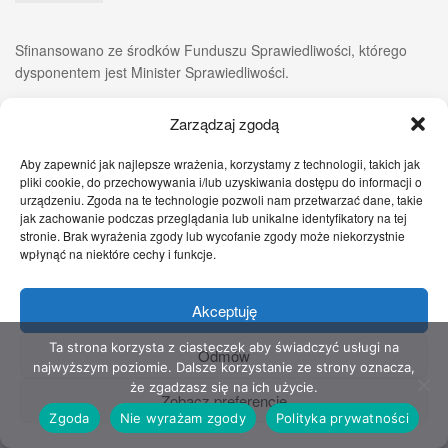
Sfinansowano ze środków Funduszu Sprawiedliwości, którego
dysponentem jest Minister Sprawiedliwości.
Zarządzaj zgodą
Aby zapewnić jak najlepsze wrażenia, korzystamy z technologii, takich jak
pliki cookie, do przechowywania i/lub uzyskiwania dostępu do informacji o
urządzeniu. Zgoda na te technologie pozwoli nam przetwarzać dane, takie
jak zachowanie podczas przeglądania lub unikalne identyfikatory na tej
stronie. Brak wyrażenia zgody lub wycofanie zgody może niekorzystnie
wpłynąć na niektóre cechy i funkcje.
Akceptuję
Zgłoś nam!
Szczecińskie Wiadomości
Sport
Zdrowie
Prawo
Pomoc Prawna
Kontakt
Ta strona korzysta z ciasteczek aby świadczyć usługi na
Odmów
najwyższym poziomie. Dalsze korzystanie ze strony oznacza,
Copyright © 2022 Stowarzyszenie Przyjaciół Zdrowia - Wszelkie prawa
że zgadzasz się na ich użycie.
Zobacz preferencje
zastrzeżone
Zgoda
Nie wyrażam zgody
Polityka prywatności