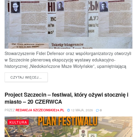
Stowarzyszenie Fidei Defensor oraz współorganizatorzy otworzyli
w Szczecinie plenerową ekspozycję wystawy edukacyjno-
historycznej „Niedokończone Msze Wołyńskie”, upamiętniającą
ofiary jednej z najtragiczniejszych...
DETAILS
CZYTAJ WIĘCEJ...
Project Szczecin – festiwal, który ożywi stocznię i
miasto – 20 CZERWCA
PRZEZ
REDAKCJA SZCZECINSKIE24.PL
12 MAJA, 2026
0
KULTURA