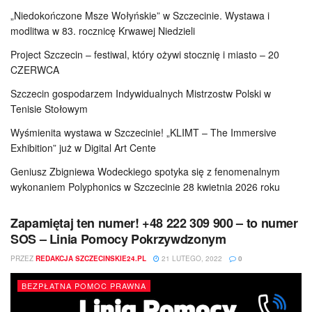
„Niedokończone Msze Wołyńskie” w Szczecinie. Wystawa i
modlitwa w 83. rocznicę Krwawej Niedzieli
Project Szczecin – festiwal, który ożywi stocznię i miasto – 20
CZERWCA
Szczecin gospodarzem Indywidualnych Mistrzostw Polski w
Tenisie Stołowym
Wyśmienita wystawa w Szczecinie! „KLIMT – The Immersive
Exhibition” już w Digital Art Cente
Geniusz Zbigniewa Wodeckiego spotyka się z fenomenalnym
wykonaniem Polyphonics w Szczecinie 28 kwietnia 2026 roku
Zapamiętaj ten numer! +48 222 309 900 – to numer
SOS – Linia Pomocy Pokrzywdzonym
PRZEZ
REDAKCJA SZCZECINSKIE24.PL
21 LUTEGO, 2022
0
BEZPŁATNA POMOC PRAWNA