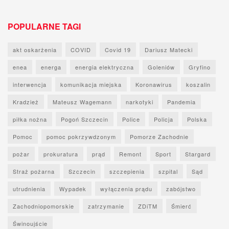
POPULARNE TAGI
akt oskarżenia
COVID
Covid 19
Dariusz Matecki
enea
energa
energia elektryczna
Goleniów
Gryfino
interwencja
komunikacja miejska
Koronawirus
koszalin
Kradzież
Mateusz Wagemann
narkotyki
Pandemia
piłka nożna
Pogoń Szczecin
Police
Policja
Polska
Pomoc
pomoc pokrzywdzonym
Pomorze Zachodnie
pożar
prokuratura
prąd
Remont
Sport
Stargard
Straż pożarna
Szczecin
szczepienia
szpital
Sąd
utrudnienia
Wypadek
wyłączenia prądu
zabójstwo
Zachodniopomorskie
zatrzymanie
ZDiTM
Śmierć
Świnoujście