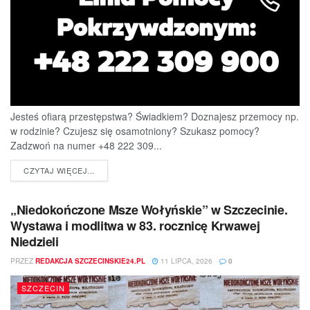
Jesteś ofiarą przestępstwa? Świadkiem? Doznajesz przemocy np.
w rodzinie? Czujesz się osamotniony? Szukasz pomocy?
Zadzwoń na numer +48 222 309...
DETAILS
CZYTAJ WIĘCEJ...
„Niedokończone Msze Wołyńskie” w Szczecinie.
Wystawa i modlitwa w 83. rocznicę Krwawej
Niedzieli
PRZEZ
REDAKCJA SZCZECINSKIE24.PL
11 LIPCA, 2026
0
SZCZECIN