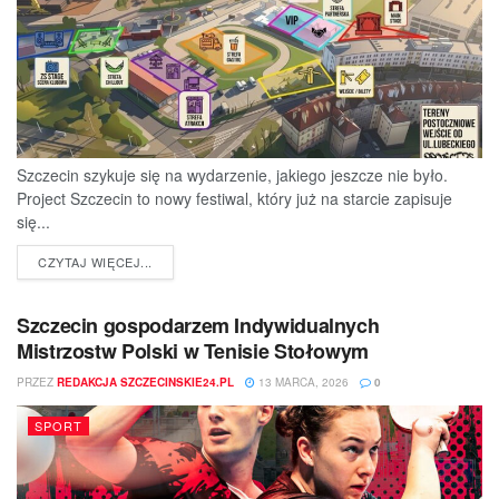
Szczecin szykuje się na wydarzenie, jakiego jeszcze nie było.
Project Szczecin to nowy festiwal, który już na starcie zapisuje
się...
DETAILS
CZYTAJ WIĘCEJ...
Szczecin gospodarzem Indywidualnych
Mistrzostw Polski w Tenisie Stołowym
PRZEZ
REDAKCJA SZCZECINSKIE24.PL
13 MARCA, 2026
0
SPORT