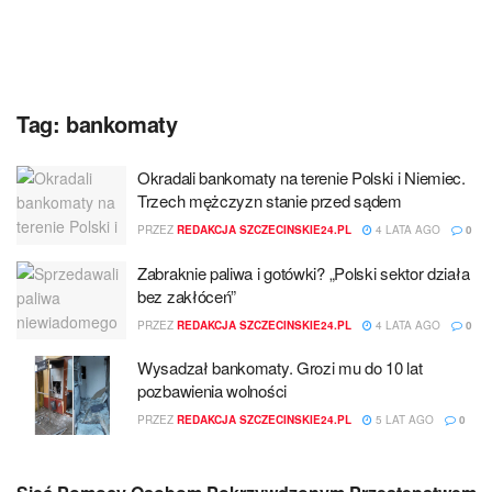
Tag:
bankomaty
Okradali bankomaty na terenie Polski i Niemiec.
Trzech mężczyzn stanie przed sądem
PRZEZ
REDAKCJA SZCZECINSKIE24.PL
4 LATA AGO
0
Zabraknie paliwa i gotówki? „Polski sektor działa
bez zakłóceń”
PRZEZ
REDAKCJA SZCZECINSKIE24.PL
4 LATA AGO
0
Wysadzał bankomaty. Grozi mu do 10 lat
pozbawienia wolności
PRZEZ
REDAKCJA SZCZECINSKIE24.PL
5 LAT AGO
0