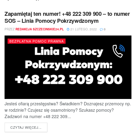
Zapamiętaj ten numer! +48 222 309 900 – to numer
SOS – Linia Pomocy Pokrzywdzonym
PRZEZ
REDAKCJA SZCZECINSKIE24.PL
21 LUTEGO, 2022
0
BEZPŁATNA POMOC PRAWNA
Jesteś ofiarą przestępstwa? Świadkiem? Doznajesz przemocy np.
w rodzinie? Czujesz się osamotniony? Szukasz pomocy?
Zadzwoń na numer +48 222 309...
DETAILS
CZYTAJ WIĘCEJ...