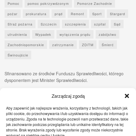
Pomoc
pomoc pokrzywdzonym
Pomorze Zachodnie
pożar
prokuratura
prąd
Remont
Sport
Stargard
Straż pożarna
Szczecin
szczepienia
szpital
Sąd
utrudnienia
Wypadek
wyłączenia prądu
zabójstwo
Zachodniopomorskie
zatrzymanie
ZDiTM
Śmierć
Świnoujście
Sfinansowano ze środków Funduszu Sprawiedliwości, którego
dysponentem jest Minister Sprawiedliwości.
Zarządzaj zgodą
Aby zapewnić jak najlepsze wrażenia, korzystamy z technologii, takich jak
pliki cookie, do przechowywania i/lub uzyskiwania dostępu do informacji o
urządzeniu. Zgoda na te technologie pozwoli nam przetwarzać dane, takie
jak zachowanie podczas przeglądania lub unikalne identyfikatory na tej
stronie. Brak wyrażenia zgody lub wycofanie zgody może niekorzystnie
wpłynąć na niektóre cechy i funkcje.