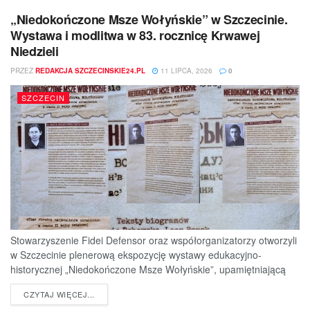
„Niedokończone Msze Wołyńskie” w Szczecinie.
Wystawa i modlitwa w 83. rocznicę Krwawej
Niedzieli
PRZEZ
REDAKCJA SZCZECINSKIE24.PL
11 LIPCA, 2026
0
SZCZECIN
Stowarzyszenie Fidei Defensor oraz współorganizatorzy otworzyli
w Szczecinie plenerową ekspozycję wystawy edukacyjno-
historycznej „Niedokończone Msze Wołyńskie”, upamiętniającą
ofiary jednej z najtragiczniejszych...
DETAILS
CZYTAJ WIĘCEJ...