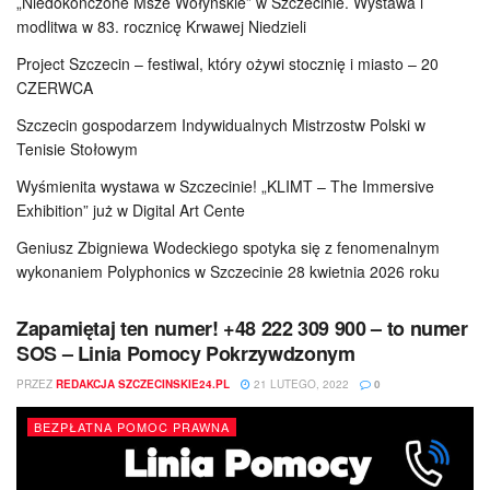
„Niedokończone Msze Wołyńskie” w Szczecinie. Wystawa i
modlitwa w 83. rocznicę Krwawej Niedzieli
Project Szczecin – festiwal, który ożywi stocznię i miasto – 20
CZERWCA
Szczecin gospodarzem Indywidualnych Mistrzostw Polski w
Tenisie Stołowym
Wyśmienita wystawa w Szczecinie! „KLIMT – The Immersive
Exhibition” już w Digital Art Cente
Geniusz Zbigniewa Wodeckiego spotyka się z fenomenalnym
wykonaniem Polyphonics w Szczecinie 28 kwietnia 2026 roku
Zapamiętaj ten numer! +48 222 309 900 – to numer
SOS – Linia Pomocy Pokrzywdzonym
PRZEZ
REDAKCJA SZCZECINSKIE24.PL
21 LUTEGO, 2022
0
BEZPŁATNA POMOC PRAWNA