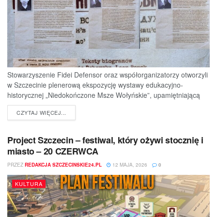
Stowarzyszenie Fidei Defensor oraz współorganizatorzy otworzyli
w Szczecinie plenerową ekspozycję wystawy edukacyjno-
historycznej „Niedokończone Msze Wołyńskie”, upamiętniającą
ofiary jednej z najtragiczniejszych...
DETAILS
CZYTAJ WIĘCEJ...
Project Szczecin – festiwal, który ożywi stocznię i
miasto – 20 CZERWCA
PRZEZ
REDAKCJA SZCZECINSKIE24.PL
12 MAJA, 2026
0
KULTURA