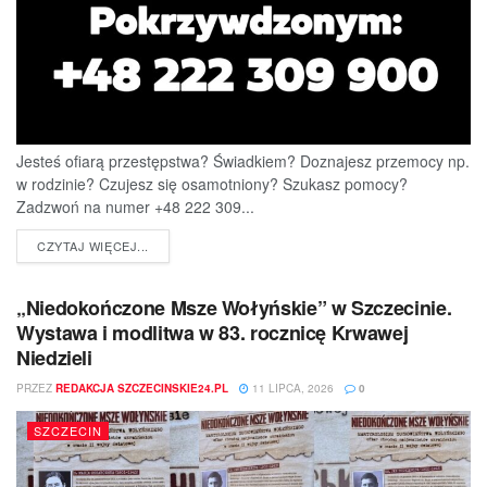
Jesteś ofiarą przestępstwa? Świadkiem? Doznajesz przemocy np.
w rodzinie? Czujesz się osamotniony? Szukasz pomocy?
Zadzwoń na numer +48 222 309...
DETAILS
CZYTAJ WIĘCEJ...
„Niedokończone Msze Wołyńskie” w Szczecinie.
Wystawa i modlitwa w 83. rocznicę Krwawej
Niedzieli
PRZEZ
REDAKCJA SZCZECINSKIE24.PL
11 LIPCA, 2026
0
SZCZECIN