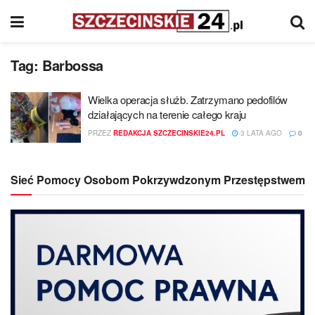
Tag:
Barbossa
Wielka operacja służb. Zatrzymano pedofilów
działających na terenie całego kraju
PRZEZ
REDAKCJA SZCZECINSKIE24.PL
3 LATA AGO
0
Sieć Pomocy Osobom Pokrzywdzonym Przestępstwem