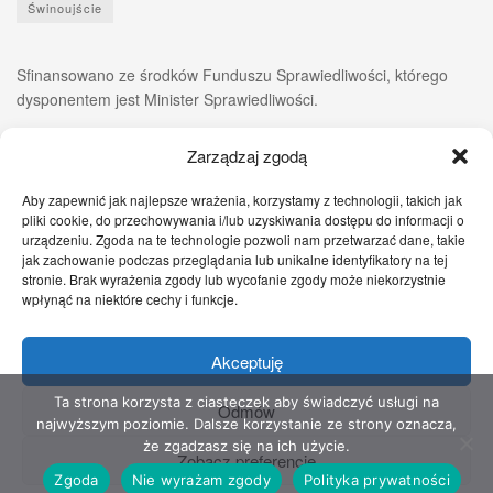
Świnoujście
Sfinansowano ze środków Funduszu Sprawiedliwości, którego
dysponentem jest Minister Sprawiedliwości.
Zarządzaj zgodą
Aby zapewnić jak najlepsze wrażenia, korzystamy z technologii, takich jak
pliki cookie, do przechowywania i/lub uzyskiwania dostępu do informacji o
urządzeniu. Zgoda na te technologie pozwoli nam przetwarzać dane, takie
jak zachowanie podczas przeglądania lub unikalne identyfikatory na tej
stronie. Brak wyrażenia zgody lub wycofanie zgody może niekorzystnie
wpłynąć na niektóre cechy i funkcje.
Akceptuję
Zgłoś nam!
Szczecińskie Wiadomości
Sport
Zdrowie
Prawo
Pomoc Prawna
Kontakt
Ta strona korzysta z ciasteczek aby świadczyć usługi na
Odmów
najwyższym poziomie. Dalsze korzystanie ze strony oznacza,
Copyright © 2022 Stowarzyszenie Przyjaciół Zdrowia - Wszelkie prawa
że zgadzasz się na ich użycie.
Zobacz preferencje
zastrzeżone
Zgoda
Nie wyrażam zgody
Polityka prywatności