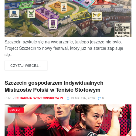
Szczecin szykuje się na wydarzenie, jakiego jeszcze nie było.
Project Szczecin to nowy festiwal, który już na starcie zapisuje
się...
DETAILS
CZYTAJ WIĘCEJ...
Szczecin gospodarzem Indywidualnych
Mistrzostw Polski w Tenisie Stołowym
PRZEZ
REDAKCJA SZCZECINSKIE24.PL
13 MARCA, 2026
0
SPORT