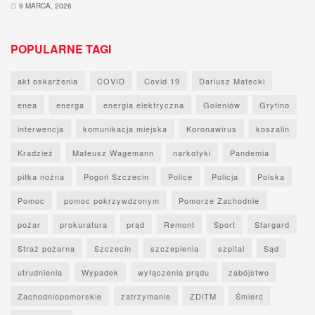
9 MARCA, 2026
POPULARNE TAGI
akt oskarżenia
COVID
Covid 19
Dariusz Matecki
enea
energa
energia elektryczna
Goleniów
Gryfino
interwencja
komunikacja miejska
Koronawirus
koszalin
Kradzież
Mateusz Wagemann
narkotyki
Pandemia
piłka nożna
Pogoń Szczecin
Police
Policja
Polska
Pomoc
pomoc pokrzywdzonym
Pomorze Zachodnie
pożar
prokuratura
prąd
Remont
Sport
Stargard
Straż pożarna
Szczecin
szczepienia
szpital
Sąd
utrudnienia
Wypadek
wyłączenia prądu
zabójstwo
Zachodniopomorskie
zatrzymanie
ZDiTM
Śmierć