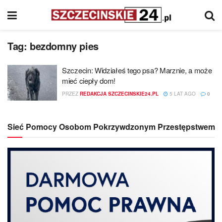
Tag:
bezdomny pies
Szczecin: Widziałeś tego psa? Marznie, a może
mieć ciepły dom!
PRZEZ
REDAKCJA SZCZECINSKIE24.PL
5 LAT AGO
0
Sieć Pomocy Osobom Pokrzywdzonym Przestępstwem