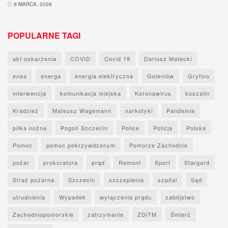
9 MARCA, 2026
POPULARNE TAGI
akt oskarżenia
COVID
Covid 19
Dariusz Matecki
enea
energa
energia elektryczna
Goleniów
Gryfino
interwencja
komunikacja miejska
Koronawirus
koszalin
Kradzież
Mateusz Wagemann
narkotyki
Pandemia
piłka nożna
Pogoń Szczecin
Police
Policja
Polska
Pomoc
pomoc pokrzywdzonym
Pomorze Zachodnie
pożar
prokuratura
prąd
Remont
Sport
Stargard
Straż pożarna
Szczecin
szczepienia
szpital
Sąd
utrudnienia
Wypadek
wyłączenia prądu
zabójstwo
Zachodniopomorskie
zatrzymanie
ZDiTM
Śmierć