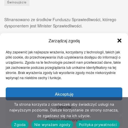
Świnoujście
Sfinansowano ze środków Funduszu Sprawiedliwości, którego
dysponentem jest Minister Sprawiedliwości.
Zarządzaj zgodą
Aby zapewnić jak najlepsze wrażenia, korzystamy z technologii, takich jak
pliki cookie, do przechowywania i/lub uzyskiwania dostępu do informacji o
urządzeniu. Zgoda na te technologie pozwoli nam przetwarzać dane, takie
jak zachowanie podczas przeglądania lub unikalne identyfikatory na tej
stronie. Brak wyrażenia zgody lub wycofanie zgody może niekorzystnie
wpłynąć na niektóre cechy i funkcje.
Akceptuję
Zgłoś nam!
Szczecińskie Wiadomości
Sport
Zdrowie
Prawo
Pomoc Prawna
Kontakt
Ta strona korzysta z ciasteczek aby świadczyć usługi na
Odmów
najwyższym poziomie. Dalsze korzystanie ze strony oznacza,
Copyright © 2022 Stowarzyszenie Przyjaciół Zdrowia - Wszelkie prawa
że zgadzasz się na ich użycie.
Zobacz preferencje
zastrzeżone
Zgoda
Nie wyrażam zgody
Polityka prywatności