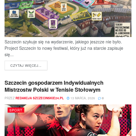
Szczecin szykuje się na wydarzenie, jakiego jeszcze nie było.
Project Szczecin to nowy festiwal, który już na starcie zapisuje
się...
DETAILS
CZYTAJ WIĘCEJ...
Szczecin gospodarzem Indywidualnych
Mistrzostw Polski w Tenisie Stołowym
PRZEZ
REDAKCJA SZCZECINSKIE24.PL
13 MARCA, 2026
0
SPORT