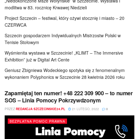
„Niedokończone Msze Wołyńskie” w Szczecinie. Wystawa i
modlitwa w 83. rocznicę Krwawej Niedzieli
Project Szczecin – festiwal, który ożywi stocznię i miasto – 20
CZERWCA
Szczecin gospodarzem Indywidualnych Mistrzostw Polski w
Tenisie Stołowym
Wyśmienita wystawa w Szczecinie! „KLIMT – The Immersive
Exhibition” już w Digital Art Cente
Geniusz Zbigniewa Wodeckiego spotyka się z fenomenalnym
wykonaniem Polyphonics w Szczecinie 28 kwietnia 2026 roku
Zapamiętaj ten numer! +48 222 309 900 – to numer
SOS – Linia Pomocy Pokrzywdzonym
PRZEZ
REDAKCJA SZCZECINSKIE24.PL
21 LUTEGO, 2022
0
BEZPŁATNA POMOC PRAWNA