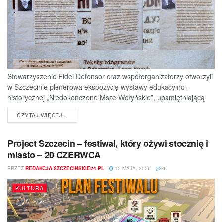
Stowarzyszenie Fidei Defensor oraz współorganizatorzy otworzyli
w Szczecinie plenerową ekspozycję wystawy edukacyjno-
historycznej „Niedokończone Msze Wołyńskie”, upamiętniającą
ofiary jednej z najtragiczniejszych...
DETAILS
CZYTAJ WIĘCEJ...
Project Szczecin – festiwal, który ożywi stocznię i
miasto – 20 CZERWCA
PRZEZ
REDAKCJA SZCZECINSKIE24.PL
12 MAJA, 2026
0
KULTURA