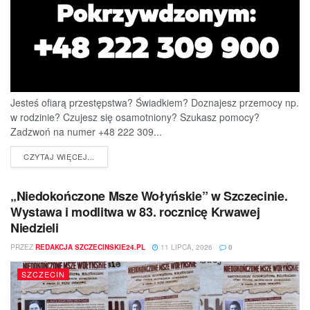
Jesteś ofiarą przestępstwa? Świadkiem? Doznajesz przemocy np.
w rodzinie? Czujesz się osamotniony? Szukasz pomocy?
Zadzwoń na numer +48 222 309...
DETAILS
CZYTAJ WIĘCEJ...
„Niedokończone Msze Wołyńskie” w Szczecinie.
Wystawa i modlitwa w 83. rocznicę Krwawej
Niedzieli
PRZEZ
REDAKCJA SZCZECINSKIE24.PL
11 LIPCA, 2026
0
SZCZECIN