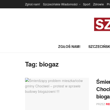
Zgłoś nam!
Szczecińskie Wiadomości
Sport
Zdrowie
P
ZGŁOŚ NAM!
SZCZECIŃSK
Tag:
biogaz
Śmie
Choci
bioga
PRZEZ
RE