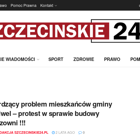
rawo
Pomoc Prawna
Kontakt
IE WIADOMOŚCI
SPORT
ZDROWIE
PRAWO
POM
rdzący problem mieszkańców gminy
wel – protest w sprawie budowy
zowni !!!
2 LATA AGO
DAKCJA SZCZECINSKIE24.PL
0