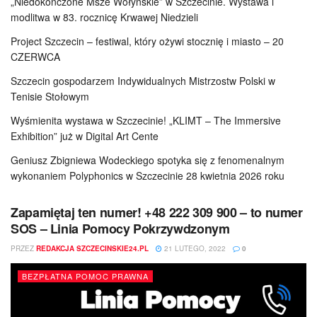
„Niedokończone Msze Wołyńskie” w Szczecinie. Wystawa i
modlitwa w 83. rocznicę Krwawej Niedzieli
Project Szczecin – festiwal, który ożywi stocznię i miasto – 20
CZERWCA
Szczecin gospodarzem Indywidualnych Mistrzostw Polski w
Tenisie Stołowym
Wyśmienita wystawa w Szczecinie! „KLIMT – The Immersive
Exhibition” już w Digital Art Cente
Geniusz Zbigniewa Wodeckiego spotyka się z fenomenalnym
wykonaniem Polyphonics w Szczecinie 28 kwietnia 2026 roku
Zapamiętaj ten numer! +48 222 309 900 – to numer
SOS – Linia Pomocy Pokrzywdzonym
PRZEZ
REDAKCJA SZCZECINSKIE24.PL
21 LUTEGO, 2022
0
BEZPŁATNA POMOC PRAWNA