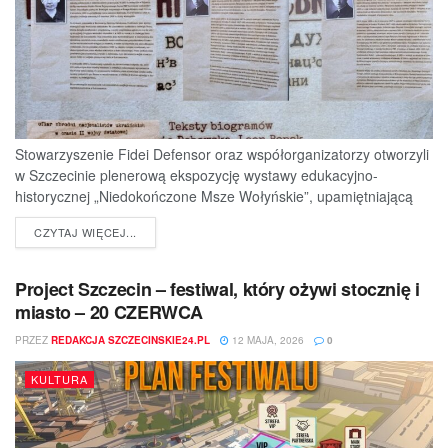
Stowarzyszenie Fidei Defensor oraz współorganizatorzy otworzyli
w Szczecinie plenerową ekspozycję wystawy edukacyjno-
historycznej „Niedokończone Msze Wołyńskie”, upamiętniającą
ofiary jednej z najtragiczniejszych...
DETAILS
CZYTAJ WIĘCEJ...
Project Szczecin – festiwal, który ożywi stocznię i
miasto – 20 CZERWCA
PRZEZ
REDAKCJA SZCZECINSKIE24.PL
12 MAJA, 2026
0
KULTURA