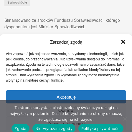
Świnoujście
Sfinansowano ze środków Funduszu Sprawiedliwości, którego
dysponentem jest Minister Sprawiedliwości.
Zarządzaj zgodą
Aby zapewnić jak najlepsze wrażenia, korzystamy z technologii, takich jak
pliki cookie, do przechowywania i/lub uzyskiwania dostępu do informacji o
urządzeniu. Zgoda na te technologie pozwoli nam przetwarzać dane, takie
jak zachowanie podczas przeglądania lub unikalne identyfikatory na tej
stronie. Brak wyrażenia zgody lub wycofanie zgody może niekorzystnie
wpłynąć na niektóre cechy i funkcje.
Akceptuję
Zgłoś nam!
Szczecińskie Wiadomości
Sport
Zdrowie
Prawo
Pomoc Prawna
Kontakt
Ta strona korzysta z ciasteczek aby świadczyć usługi na
Odmów
najwyższym poziomie. Dalsze korzystanie ze strony oznacza,
Copyright © 2022 Stowarzyszenie Przyjaciół Zdrowia - Wszelkie prawa
że zgadzasz się na ich użycie.
Zobacz preferencje
zastrzeżone
Zgoda
Nie wyrażam zgody
Polityka prywatności