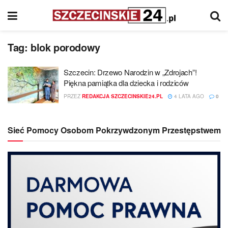
Tag:
blok porodowy
Szczecin: Drzewo Narodzin w „Zdrojach”!
Piękna pamiątka dla dziecka i rodziców
PRZEZ
REDAKCJA SZCZECINSKIE24.PL
4 LATA AGO
0
Sieć Pomocy Osobom Pokrzywdzonym Przestępstwem