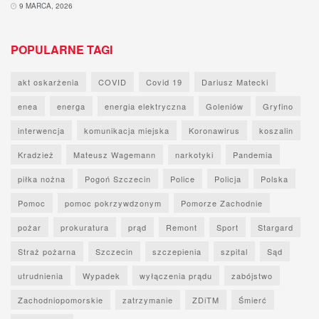
9 MARCA, 2026
POPULARNE TAGI
akt oskarżenia
COVID
Covid 19
Dariusz Matecki
enea
energa
energia elektryczna
Goleniów
Gryfino
interwencja
komunikacja miejska
Koronawirus
koszalin
Kradzież
Mateusz Wagemann
narkotyki
Pandemia
piłka nożna
Pogoń Szczecin
Police
Policja
Polska
Pomoc
pomoc pokrzywdzonym
Pomorze Zachodnie
pożar
prokuratura
prąd
Remont
Sport
Stargard
Straż pożarna
Szczecin
szczepienia
szpital
Sąd
utrudnienia
Wypadek
wyłączenia prądu
zabójstwo
Zachodniopomorskie
zatrzymanie
ZDiTM
Śmierć