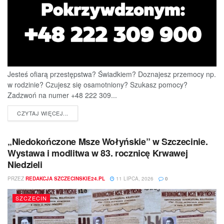
Jesteś ofiarą przestępstwa? Świadkiem? Doznajesz przemocy np.
w rodzinie? Czujesz się osamotniony? Szukasz pomocy?
Zadzwoń na numer +48 222 309...
DETAILS
CZYTAJ WIĘCEJ...
„Niedokończone Msze Wołyńskie” w Szczecinie.
Wystawa i modlitwa w 83. rocznicę Krwawej
Niedzieli
PRZEZ
REDAKCJA SZCZECINSKIE24.PL
11 LIPCA, 2026
0
SZCZECIN