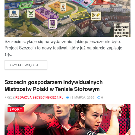
Szczecin szykuje się na wydarzenie, jakiego jeszcze nie było.
Project Szczecin to nowy festiwal, który już na starcie zapisuje
się...
DETAILS
CZYTAJ WIĘCEJ...
Szczecin gospodarzem Indywidualnych
Mistrzostw Polski w Tenisie Stołowym
PRZEZ
REDAKCJA SZCZECINSKIE24.PL
13 MARCA, 2026
0
SPORT