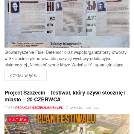
Stowarzyszenie Fidei Defensor oraz współorganizatorzy otworzyli
w Szczecinie plenerową ekspozycję wystawy edukacyjno-
historycznej „Niedokończone Msze Wołyńskie”, upamiętniającą
ofiary jednej z najtragiczniejszych...
DETAILS
CZYTAJ WIĘCEJ...
Project Szczecin – festiwal, który ożywi stocznię i
miasto – 20 CZERWCA
PRZEZ
REDAKCJA SZCZECINSKIE24.PL
12 MAJA, 2026
0
KULTURA