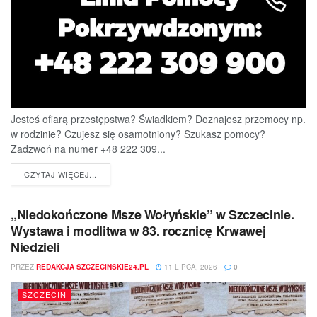
Jesteś ofiarą przestępstwa? Świadkiem? Doznajesz przemocy np.
w rodzinie? Czujesz się osamotniony? Szukasz pomocy?
Zadzwoń na numer +48 222 309...
DETAILS
CZYTAJ WIĘCEJ...
„Niedokończone Msze Wołyńskie” w Szczecinie.
Wystawa i modlitwa w 83. rocznicę Krwawej
Niedzieli
PRZEZ
REDAKCJA SZCZECINSKIE24.PL
11 LIPCA, 2026
0
SZCZECIN