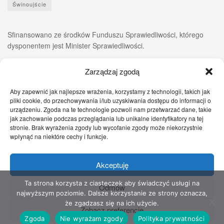
Świnoujście
Sfinansowano ze środków Funduszu Sprawiedliwości, którego
dysponentem jest Minister Sprawiedliwości.
Zarządzaj zgodą
Aby zapewnić jak najlepsze wrażenia, korzystamy z technologii, takich jak
pliki cookie, do przechowywania i/lub uzyskiwania dostępu do informacji o
urządzeniu. Zgoda na te technologie pozwoli nam przetwarzać dane, takie
jak zachowanie podczas przeglądania lub unikalne identyfikatory na tej
stronie. Brak wyrażenia zgody lub wycofanie zgody może niekorzystnie
wpłynąć na niektóre cechy i funkcje.
Akceptuję
Zgłoś nam!
Szczecińskie Wiadomości
Sport
Zdrowie
Prawo
Pomoc Prawna
Kontakt
Ta strona korzysta z ciasteczek aby świadczyć usługi na
Odmów
najwyższym poziomie. Dalsze korzystanie ze strony oznacza,
Copyright © 2022 Stowarzyszenie Przyjaciół Zdrowia - Wszelkie prawa
że zgadzasz się na ich użycie.
Zobacz preferencje
zastrzeżone
Zgoda
Nie wyrażam zgody
Polityka prywatności