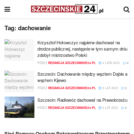
Tag:
dachowanie
Krzysztof Hołowczyc najpierw dachował na
drodze publicznej, następnie w tym samym dniu
zdobył mistrzostwo Polski
PRZEZ
REDAKCJA SZCZECINSKIE24.PL
4 LATA AGO
0
Szczecin: Dachowanie między węzłem Dąbie a
węzłem Kijewo
PRZEZ
REDAKCJA SZCZECINSKIE24.PL
5 LAT AGO
0
Szczecin: Radiowóz dachował na Prawobrzeżu
PRZEZ
REDAKCJA SZCZECINSKIE24.PL
5 LAT AGO
0
Sieć Pomocy Osobom Pokrzywdzonym Przestępstwem