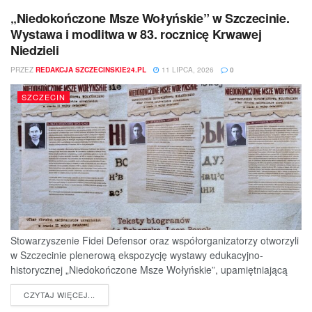
„Niedokończone Msze Wołyńskie” w Szczecinie.
Wystawa i modlitwa w 83. rocznicę Krwawej
Niedzieli
PRZEZ
REDAKCJA SZCZECINSKIE24.PL
11 LIPCA, 2026
0
SZCZECIN
Stowarzyszenie Fidei Defensor oraz współorganizatorzy otworzyli
w Szczecinie plenerową ekspozycję wystawy edukacyjno-
historycznej „Niedokończone Msze Wołyńskie”, upamiętniającą
ofiary jednej z najtragiczniejszych...
DETAILS
CZYTAJ WIĘCEJ...