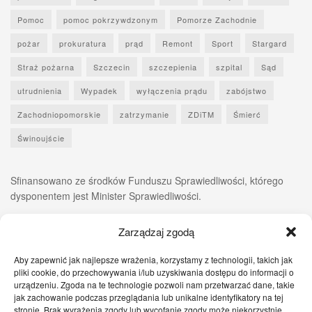
Pomoc
pomoc pokrzywdzonym
Pomorze Zachodnie
pożar
prokuratura
prąd
Remont
Sport
Stargard
Straż pożarna
Szczecin
szczepienia
szpital
Sąd
utrudnienia
Wypadek
wyłączenia prądu
zabójstwo
Zachodniopomorskie
zatrzymanie
ZDiTM
Śmierć
Świnoujście
Sfinansowano ze środków Funduszu Sprawiedliwości, którego
dysponentem jest Minister Sprawiedliwości.
Zarządzaj zgodą
Aby zapewnić jak najlepsze wrażenia, korzystamy z technologii, takich jak
pliki cookie, do przechowywania i/lub uzyskiwania dostępu do informacji o
urządzeniu. Zgoda na te technologie pozwoli nam przetwarzać dane, takie
jak zachowanie podczas przeglądania lub unikalne identyfikatory na tej
stronie. Brak wyrażenia zgody lub wycofanie zgody może niekorzystnie