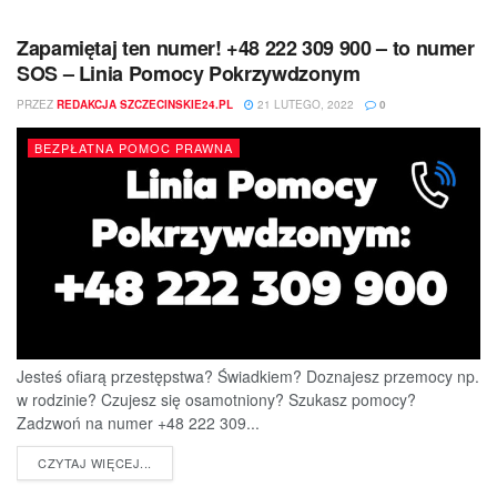
Zapamiętaj ten numer! +48 222 309 900 – to numer
SOS – Linia Pomocy Pokrzywdzonym
PRZEZ
REDAKCJA SZCZECINSKIE24.PL
21 LUTEGO, 2022
0
BEZPŁATNA POMOC PRAWNA
Jesteś ofiarą przestępstwa? Świadkiem? Doznajesz przemocy np.
w rodzinie? Czujesz się osamotniony? Szukasz pomocy?
Zadzwoń na numer +48 222 309...
DETAILS
CZYTAJ WIĘCEJ...