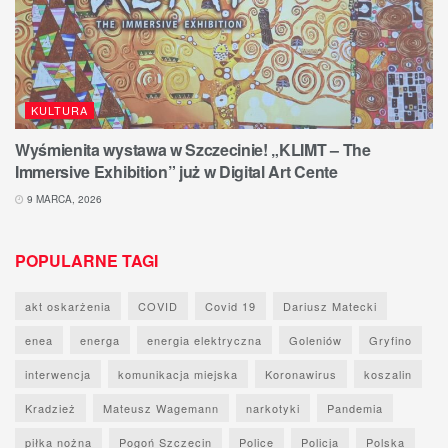
KULTURA
Wyśmienita wystawa w Szczecinie! „KLIMT – The
Immersive Exhibition” już w Digital Art Cente
9 MARCA, 2026
POPULARNE TAGI
akt oskarżenia
COVID
Covid 19
Dariusz Matecki
enea
energa
energia elektryczna
Goleniów
Gryfino
interwencja
komunikacja miejska
Koronawirus
koszalin
Kradzież
Mateusz Wagemann
narkotyki
Pandemia
piłka nożna
Pogoń Szczecin
Police
Policja
Polska