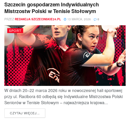
Szczecin gospodarzem Indywidualnych
Mistrzostw Polski w Tenisie Stołowym
PRZEZ
REDAKCJA SZCZECINSKIE24.PL
13 MARCA, 2026
0
SPORT
W dniach 20–22 marca 2026 roku w nowoczesnej hali sportowej
przy ul. Racibora 60 odbędą się Indywidualne Mistrzostwa Polski
Seniorów w Tenisie Stołowym – najważniejsza krajowa...
DETAILS
CZYTAJ WIĘCEJ...