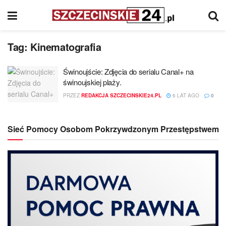
Tag:
Kinematografia
Świnoujście: Zdjęcia do serialu Canal+ na
świnoujskiej plaży.
PRZEZ
REDAKCJA SZCZECINSKIE24.PL
6 LAT AGO
0
Sieć Pomocy Osobom Pokrzywdzonym Przestępstwem