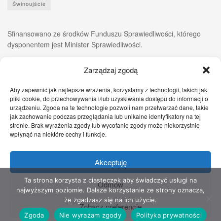
Świnoujście
Sfinansowano ze środków Funduszu Sprawiedliwości, którego
dysponentem jest Minister Sprawiedliwości.
Zarządzaj zgodą
Aby zapewnić jak najlepsze wrażenia, korzystamy z technologii, takich jak
pliki cookie, do przechowywania i/lub uzyskiwania dostępu do informacji o
urządzeniu. Zgoda na te technologie pozwoli nam przetwarzać dane, takie
jak zachowanie podczas przeglądania lub unikalne identyfikatory na tej
stronie. Brak wyrażenia zgody lub wycofanie zgody może niekorzystnie
wpłynąć na niektóre cechy i funkcje.
Akceptuję
Zgłoś nam!
Szczecińskie Wiadomości
Sport
Zdrowie
Prawo
Pomoc Prawna
Kontakt
Ta strona korzysta z ciasteczek aby świadczyć usługi na
Odmów
najwyższym poziomie. Dalsze korzystanie ze strony oznacza,
Copyright © 2022 Stowarzyszenie Przyjaciół Zdrowia - Wszelkie prawa
że zgadzasz się na ich użycie.
Zobacz preferencje
zastrzeżone
Zgoda
Nie wyrażam zgody
Polityka prywatności