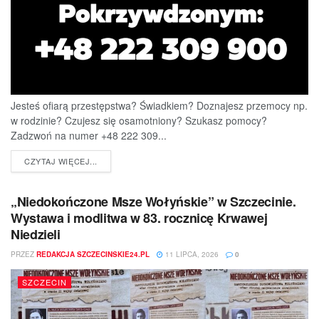
Jesteś ofiarą przestępstwa? Świadkiem? Doznajesz przemocy np.
w rodzinie? Czujesz się osamotniony? Szukasz pomocy?
Zadzwoń na numer +48 222 309...
DETAILS
CZYTAJ WIĘCEJ...
„Niedokończone Msze Wołyńskie” w Szczecinie.
Wystawa i modlitwa w 83. rocznicę Krwawej
Niedzieli
PRZEZ
REDAKCJA SZCZECINSKIE24.PL
11 LIPCA, 2026
0
SZCZECIN