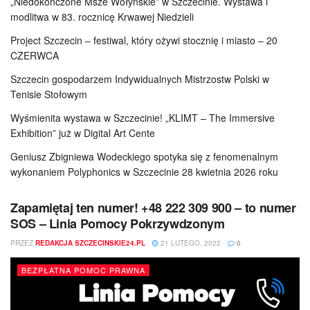
„Niedokończone Msze Wołyńskie” w Szczecinie. Wystawa i
modlitwa w 83. rocznicę Krwawej Niedzieli
Project Szczecin – festiwal, który ożywi stocznię i miasto – 20
CZERWCA
Szczecin gospodarzem Indywidualnych Mistrzostw Polski w
Tenisie Stołowym
Wyśmienita wystawa w Szczecinie! „KLIMT – The Immersive
Exhibition” już w Digital Art Cente
Geniusz Zbigniewa Wodeckiego spotyka się z fenomenalnym
wykonaniem Polyphonics w Szczecinie 28 kwietnia 2026 roku
Zapamiętaj ten numer! +48 222 309 900 – to numer
SOS – Linia Pomocy Pokrzywdzonym
PRZEZ
REDAKCJA SZCZECINSKIE24.PL
21 LUTEGO, 2022
0
BEZPŁATNA POMOC PRAWNA