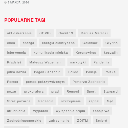
9 MARCA, 2026
POPULARNE TAGI
akt oskarżenia
COVID
Covid 19
Dariusz Matecki
enea
energa
energia elektryczna
Goleniów
Gryfino
interwencja
komunikacja miejska
Koronawirus
koszalin
Kradzież
Mateusz Wagemann
narkotyki
Pandemia
piłka nożna
Pogoń Szczecin
Police
Policja
Polska
Pomoc
pomoc pokrzywdzonym
Pomorze Zachodnie
pożar
prokuratura
prąd
Remont
Sport
Stargard
Straż pożarna
Szczecin
szczepienia
szpital
Sąd
utrudnienia
Wypadek
wyłączenia prądu
zabójstwo
Zachodniopomorskie
zatrzymanie
ZDiTM
Śmierć