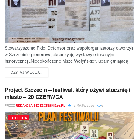
Stowarzyszenie Fidei Defensor oraz współorganizatorzy otworzyli
w Szczecinie plenerową ekspozycję wystawy edukacyjno-
historycznej „Niedokończone Msze Wołyńskie”, upamiętniającą
ofiary jednej z najtragiczniejszych...
DETAILS
CZYTAJ WIĘCEJ...
Project Szczecin – festiwal, który ożywi stocznię i
miasto – 20 CZERWCA
PRZEZ
REDAKCJA SZCZECINSKIE24.PL
12 MAJA, 2026
0
KULTURA