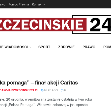
rawo
Pomoc Prawna
Kontakt
IE WIADOMOŚCI
SPORT
ZDROWIE
PRAWO
POM
ka pomaga” – finał akcji Caritas
6 LAT AGO
DAKCJA SZCZECINSKIE24.PL
0
elę, 20 grudnia, wyemitowana zostanie ostatnia w tym roku
akcji „Polska Pomaga”. Widzowie zobaczą w jaki sposób
..