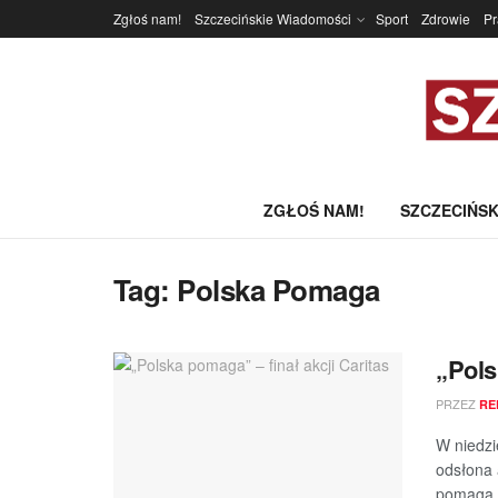
Zgłoś nam!
Szczecińskie Wiadomości
Sport
Zdrowie
P
ZGŁOŚ NAM!
SZCZECIŃSK
Tag:
Polska Pomaga
„Pols
PRZEZ
RE
W niedzi
odsłona 
pomaga .