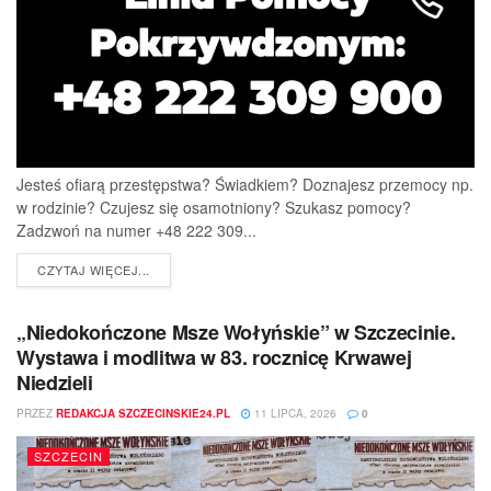
Jesteś ofiarą przestępstwa? Świadkiem? Doznajesz przemocy np.
w rodzinie? Czujesz się osamotniony? Szukasz pomocy?
Zadzwoń na numer +48 222 309...
DETAILS
CZYTAJ WIĘCEJ...
„Niedokończone Msze Wołyńskie” w Szczecinie.
Wystawa i modlitwa w 83. rocznicę Krwawej
Niedzieli
PRZEZ
REDAKCJA SZCZECINSKIE24.PL
11 LIPCA, 2026
0
SZCZECIN