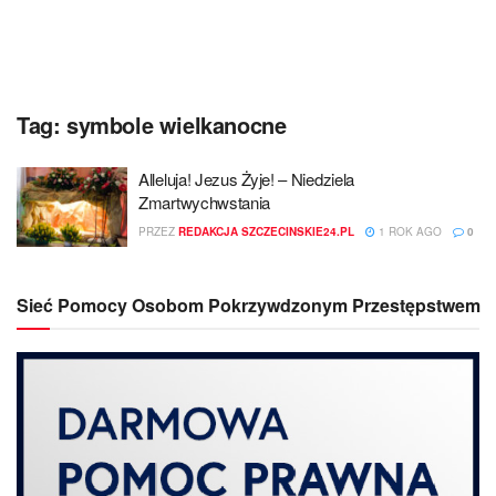
Tag:
symbole wielkanocne
Alleluja! Jezus Żyje! – Niedziela
Zmartwychwstania
PRZEZ
REDAKCJA SZCZECINSKIE24.PL
1 ROK AGO
0
Sieć Pomocy Osobom Pokrzywdzonym Przestępstwem