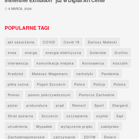
Immersive Exhibition” już w Digital Art Cente
9 MARCA, 2026
POPULARNE TAGI
akt oskarżenia
COVID
Covid 19
Dariusz Matecki
enea
energa
energia elektryczna
Goleniów
Gryfino
interwencja
komunikacja miejska
Koronawirus
koszalin
Kradzież
Mateusz Wagemann
narkotyki
Pandemia
piłka nożna
Pogoń Szczecin
Police
Policja
Polska
Pomoc
pomoc pokrzywdzonym
Pomorze Zachodnie
pożar
prokuratura
prąd
Remont
Sport
Stargard
Straż pożarna
Szczecin
szczepienia
szpital
Sąd
utrudnienia
Wypadek
wyłączenia prądu
zabójstwo
Zachodniopomorskie
zatrzymanie
ZDiTM
Śmierć