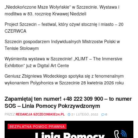
„Niedokończone Msze Wołyńskie” w Szczecinie. Wystawa i
modlitwa w 83. rocznicę Krwawej Niedzieli
Project Szczecin – festiwal, który ożywi stocznię i miasto – 20
CZERWCA
Szczecin gospodarzem Indywidualnych Mistrzostw Polski w
Tenisie Stołowym
Wyśmienita wystawa w Szczecinie! „KLIMT – The Immersive
Exhibition” już w Digital Art Cente
Geniusz Zbigniewa Wodeckiego spotyka się z fenomenalnym
wykonaniem Polyphonics w Szczecinie 28 kwietnia 2026 roku
Zapamiętaj ten numer! +48 222 309 900 – to numer
SOS – Linia Pomocy Pokrzywdzonym
PRZEZ
REDAKCJA SZCZECINSKIE24.PL
21 LUTEGO, 2022
0
BEZPŁATNA POMOC PRAWNA