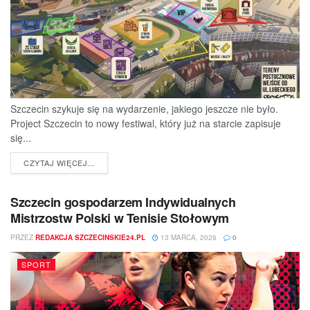
Szczecin szykuje się na wydarzenie, jakiego jeszcze nie było.
Project Szczecin to nowy festiwal, który już na starcie zapisuje
się...
DETAILS
CZYTAJ WIĘCEJ...
Szczecin gospodarzem Indywidualnych
Mistrzostw Polski w Tenisie Stołowym
PRZEZ
REDAKCJA SZCZECINSKIE24.PL
13 MARCA, 2026
0
SPORT