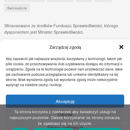
Świnoujście
Sfinansowano ze środków Funduszu Sprawiedliwości, którego
dysponentem jest Minister Sprawiedliwości.
Zarządzaj zgodą
Aby zapewnić jak najlepsze wrażenia, korzystamy z technologii, takich jak
pliki cookie, do przechowywania i/lub uzyskiwania dostępu do informacji o
urządzeniu. Zgoda na te technologie pozwoli nam przetwarzać dane, takie
jak zachowanie podczas przeglądania lub unikalne identyfikatory na tej
stronie. Brak wyrażenia zgody lub wycofanie zgody może niekorzystnie
wpłynąć na niektóre cechy i funkcje.
Akceptuję
Zgłoś nam!
Szczecińskie Wiadomości
Sport
Zdrowie
Prawo
Pomoc Prawna
Kontakt
Ta strona korzysta z ciasteczek aby świadczyć usługi na
Odmów
najwyższym poziomie. Dalsze korzystanie ze strony oznacza,
Copyright © 2022 Stowarzyszenie Przyjaciół Zdrowia - Wszelkie prawa
że zgadzasz się na ich użycie.
Zobacz preferencje
zastrzeżone