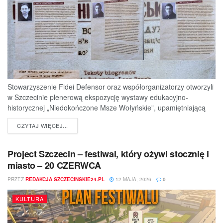
Stowarzyszenie Fidei Defensor oraz współorganizatorzy otworzyli
w Szczecinie plenerową ekspozycję wystawy edukacyjno-
historycznej „Niedokończone Msze Wołyńskie”, upamiętniającą
ofiary jednej z najtragiczniejszych...
DETAILS
CZYTAJ WIĘCEJ...
Project Szczecin – festiwal, który ożywi stocznię i
miasto – 20 CZERWCA
PRZEZ
REDAKCJA SZCZECINSKIE24.PL
12 MAJA, 2026
0
KULTURA