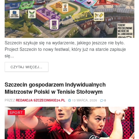
Szczecin szykuje się na wydarzenie, jakiego jeszcze nie było.
Project Szczecin to nowy festiwal, który już na starcie zapisuje
się...
DETAILS
CZYTAJ WIĘCEJ...
Szczecin gospodarzem Indywidualnych
Mistrzostw Polski w Tenisie Stołowym
PRZEZ
REDAKCJA SZCZECINSKIE24.PL
13 MARCA, 2026
0
SPORT