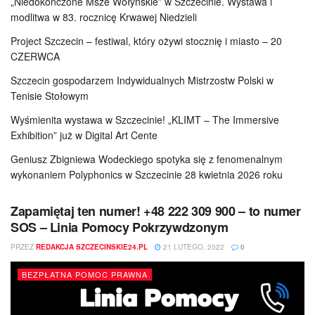
„Niedokończone Msze Wołyńskie” w Szczecinie. Wystawa i
modlitwa w 83. rocznicę Krwawej Niedzieli
Project Szczecin – festiwal, który ożywi stocznię i miasto – 20
CZERWCA
Szczecin gospodarzem Indywidualnych Mistrzostw Polski w
Tenisie Stołowym
Wyśmienita wystawa w Szczecinie! „KLIMT – The Immersive
Exhibition” już w Digital Art Cente
Geniusz Zbigniewa Wodeckiego spotyka się z fenomenalnym
wykonaniem Polyphonics w Szczecinie 28 kwietnia 2026 roku
Zapamiętaj ten numer! +48 222 309 900 – to numer
SOS – Linia Pomocy Pokrzywdzonym
PRZEZ
REDAKCJA SZCZECINSKIE24.PL
21 LUTEGO, 2022
0
BEZPŁATNA POMOC PRAWNA