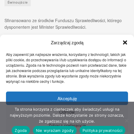
Świnoujście
Sfinansowano ze środków Funduszu Sprawiedliwości, którego
dysponentem jest Minister Sprawiedliwości.
Zarządzaj zgodą
Aby zapewnić jak najlepsze wrażenia, korzystamy z technologii, takich jak
pliki cookie, do przechowywania i/lub uzyskiwania dostępu do informacji o
urządzeniu. Zgoda na te technologie pozwoli nam przetwarzać dane, takie
jak zachowanie podczas przeglądania lub unikalne identyfikatory na tej
stronie. Brak wyrażenia zgody lub wycofanie zgody może niekorzystnie
wpłynąć na niektóre cechy i funkcje.
Akceptuję
Zgłoś nam!
Szczecińskie Wiadomości
Sport
Zdrowie
Prawo
Pomoc Prawna
Kontakt
Ta strona korzysta z ciasteczek aby świadczyć usługi na
Odmów
najwyższym poziomie. Dalsze korzystanie ze strony oznacza,
Copyright © 2022 Stowarzyszenie Przyjaciół Zdrowia - Wszelkie prawa
że zgadzasz się na ich użycie.
Zobacz preferencje
zastrzeżone
Zgoda
Nie wyrażam zgody
Polityka prywatności