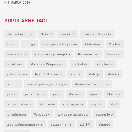
9 MARCA, 2026
POPULARNE TAGI
akt oskarżenia
COVID
Covid 19
Dariusz Matecki
enea
energa
energia elektryczna
Goleniów
Gryfino
interwencja
komunikacja miejska
Koronawirus
koszalin
Kradzież
Mateusz Wagemann
narkotyki
Pandemia
piłka nożna
Pogoń Szczecin
Police
Policja
Polska
Pomoc
pomoc pokrzywdzonym
Pomorze Zachodnie
pożar
prokuratura
prąd
Remont
Sport
Stargard
Straż pożarna
Szczecin
szczepienia
szpital
Sąd
utrudnienia
Wypadek
wyłączenia prądu
zabójstwo
Zachodniopomorskie
zatrzymanie
ZDiTM
Śmierć