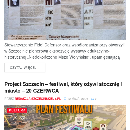
Stowarzyszenie Fidei Defensor oraz współorganizatorzy otworzyli
w Szczecinie plenerową ekspozycję wystawy edukacyjno-
historycznej „Niedokończone Msze Wołyńskie”, upamiętniającą
ofiary jednej z najtragiczniejszych...
DETAILS
CZYTAJ WIĘCEJ...
Project Szczecin – festiwal, który ożywi stocznię i
miasto – 20 CZERWCA
PRZEZ
REDAKCJA SZCZECINSKIE24.PL
12 MAJA, 2026
0
KULTURA