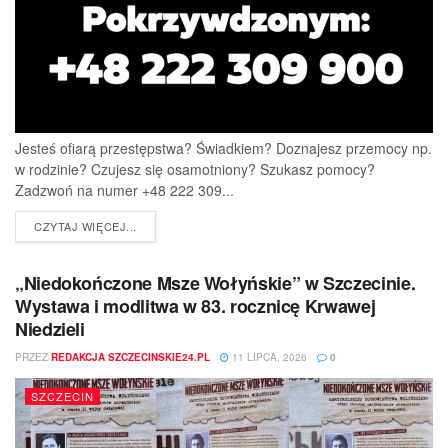
Jesteś ofiarą przestępstwa? Świadkiem? Doznajesz przemocy np.
w rodzinie? Czujesz się osamotniony? Szukasz pomocy?
Zadzwoń na numer +48 222 309...
DETAILS
CZYTAJ WIĘCEJ...
„Niedokończone Msze Wołyńskie” w Szczecinie.
Wystawa i modlitwa w 83. rocznicę Krwawej
Niedzieli
PRZEZ
REDAKCJA SZCZECINSKIE24.PL
11 LIPCA, 2026
0
SZCZECIN