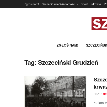
Zgłoś nam!
Szczecińskie Wiadomości
Sport
Zdrowie
P
ZGŁOŚ NAM!
SZCZECIŃSK
Tag:
Szczeciński Grudzień
Szcze
krwaw
PRZEZ
RE
52 lata 