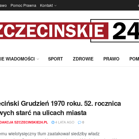
rawo
Pomoc Prawna
Kontakt
IE WIADOMOŚCI
SPORT
ZDROWIE
PRAWO
POM
ciński Grudzień 1970 roku. 52. rocznica
ych starć na ulicach miasta
4 LATA AGO
DAKCJA SZCZECINSKIE24.PL
0
temu wielotysięczny tłum zaatakował siedziby władz