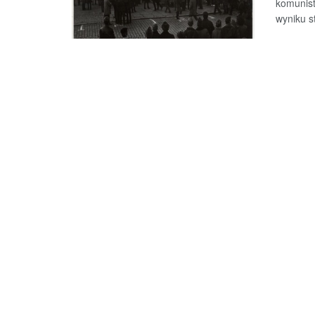
komunist
wyniku s