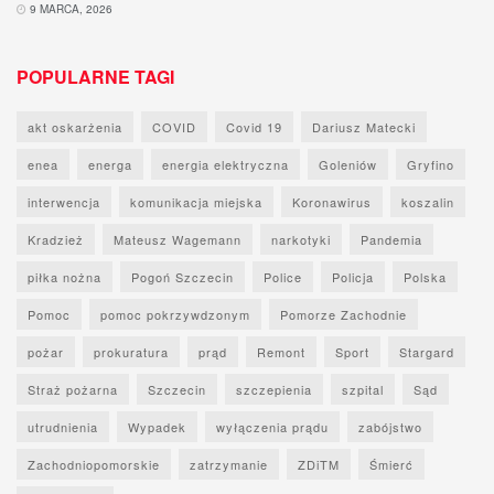
9 MARCA, 2026
POPULARNE TAGI
akt oskarżenia
COVID
Covid 19
Dariusz Matecki
enea
energa
energia elektryczna
Goleniów
Gryfino
interwencja
komunikacja miejska
Koronawirus
koszalin
Kradzież
Mateusz Wagemann
narkotyki
Pandemia
piłka nożna
Pogoń Szczecin
Police
Policja
Polska
Pomoc
pomoc pokrzywdzonym
Pomorze Zachodnie
pożar
prokuratura
prąd
Remont
Sport
Stargard
Straż pożarna
Szczecin
szczepienia
szpital
Sąd
utrudnienia
Wypadek
wyłączenia prądu
zabójstwo
Zachodniopomorskie
zatrzymanie
ZDiTM
Śmierć