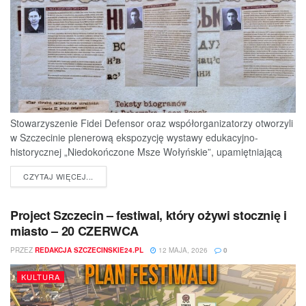
Stowarzyszenie Fidei Defensor oraz współorganizatorzy otworzyli
w Szczecinie plenerową ekspozycję wystawy edukacyjno-
historycznej „Niedokończone Msze Wołyńskie”, upamiętniającą
ofiary jednej z najtragiczniejszych...
DETAILS
CZYTAJ WIĘCEJ...
Project Szczecin – festiwal, który ożywi stocznię i
miasto – 20 CZERWCA
PRZEZ
REDAKCJA SZCZECINSKIE24.PL
12 MAJA, 2026
0
KULTURA