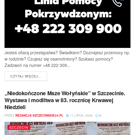
Jesteś ofiarą przestępstwa? Świadkiem? Doznajesz przemocy np.
w rodzinie? Czujesz się osamotniony? Szukasz pomocy?
Zadzwoń na numer +48 222 309...
DETAILS
CZYTAJ WIĘCEJ...
„Niedokończone Msze Wołyńskie” w Szczecinie.
Wystawa i modlitwa w 83. rocznicę Krwawej
Niedzieli
PRZEZ
REDAKCJA SZCZECINSKIE24.PL
11 LIPCA, 2026
0
SZCZECIN