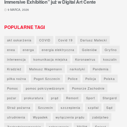
Immersive Exhibition” już w Digital Art Cente
9 MARCA, 2026
POPULARNE TAGI
akt oskarżenia
COVID
Covid 19
Dariusz Matecki
enea
energa
energia elektryczna
Goleniów
Gryfino
interwencja
komunikacja miejska
Koronawirus
koszalin
Kradzież
Mateusz Wagemann
narkotyki
Pandemia
piłka nożna
Pogoń Szczecin
Police
Policja
Polska
Pomoc
pomoc pokrzywdzonym
Pomorze Zachodnie
pożar
prokuratura
prąd
Remont
Sport
Stargard
Straż pożarna
Szczecin
szczepienia
szpital
Sąd
utrudnienia
Wypadek
wyłączenia prądu
zabójstwo
Zachodniopomorskie
zatrzymanie
ZDiTM
Śmierć