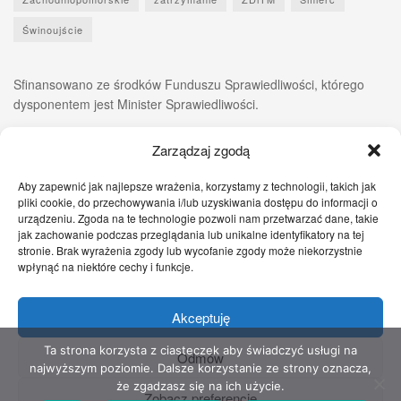
Świnoujście
Sfinansowano ze środków Funduszu Sprawiedliwości, którego
dysponentem jest Minister Sprawiedliwości.
Zarządzaj zgodą
Aby zapewnić jak najlepsze wrażenia, korzystamy z technologii, takich jak
pliki cookie, do przechowywania i/lub uzyskiwania dostępu do informacji o
urządzeniu. Zgoda na te technologie pozwoli nam przetwarzać dane, takie
jak zachowanie podczas przeglądania lub unikalne identyfikatory na tej
stronie. Brak wyrażenia zgody lub wycofanie zgody może niekorzystnie
wpłynąć na niektóre cechy i funkcje.
Akceptuję
Zgłoś nam!
Szczecińskie Wiadomości
Sport
Zdrowie
Prawo
Pomoc Prawna
Kontakt
Ta strona korzysta z ciasteczek aby świadczyć usługi na
Odmów
najwyższym poziomie. Dalsze korzystanie ze strony oznacza,
Copyright © 2022 Stowarzyszenie Przyjaciół Zdrowia - Wszelkie prawa
że zgadzasz się na ich użycie.
Zobacz preferencje
zastrzeżone