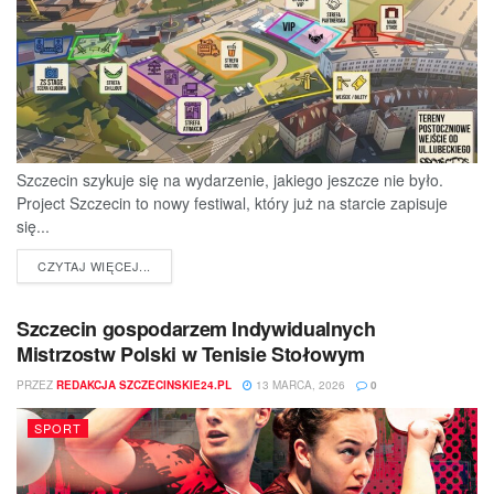
Szczecin szykuje się na wydarzenie, jakiego jeszcze nie było.
Project Szczecin to nowy festiwal, który już na starcie zapisuje
się...
DETAILS
CZYTAJ WIĘCEJ...
Szczecin gospodarzem Indywidualnych
Mistrzostw Polski w Tenisie Stołowym
PRZEZ
REDAKCJA SZCZECINSKIE24.PL
13 MARCA, 2026
0
SPORT