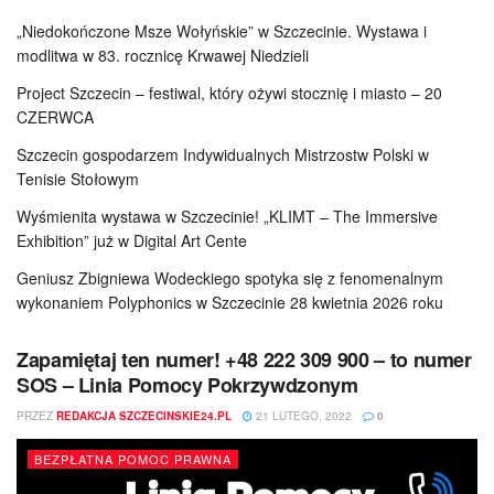
„Niedokończone Msze Wołyńskie” w Szczecinie. Wystawa i
modlitwa w 83. rocznicę Krwawej Niedzieli
Project Szczecin – festiwal, który ożywi stocznię i miasto – 20
CZERWCA
Szczecin gospodarzem Indywidualnych Mistrzostw Polski w
Tenisie Stołowym
Wyśmienita wystawa w Szczecinie! „KLIMT – The Immersive
Exhibition” już w Digital Art Cente
Geniusz Zbigniewa Wodeckiego spotyka się z fenomenalnym
wykonaniem Polyphonics w Szczecinie 28 kwietnia 2026 roku
Zapamiętaj ten numer! +48 222 309 900 – to numer
SOS – Linia Pomocy Pokrzywdzonym
PRZEZ
REDAKCJA SZCZECINSKIE24.PL
21 LUTEGO, 2022
0
BEZPŁATNA POMOC PRAWNA