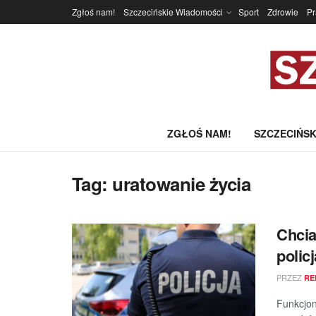
Zgłoś nam!
Szczecińskie Wiadomości
Sport
Zdrowie
P
ZGŁOŚ NAM!
SZCZECIŃSK
Tag:
uratowanie życia
Chcia
polic
PRZEZ
RE
Funkcjon