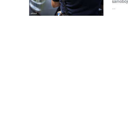
samobójc
...