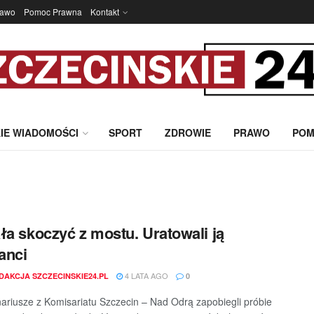
rawo
Pomoc Prawna
Kontakt
IE WIADOMOŚCI
SPORT
ZDROWIE
PRAWO
POM
ła skoczyć z mostu. Uratowali ją
janci
4 LATA AGO
DAKCJA SZCZECINSKIE24.PL
0
ariusze z Komisariatu Szczecin – Nad Odrą zapobiegli próbie