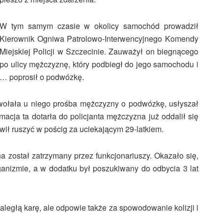
W tym samym czasie w okolicy samochód prowadził
Kierownik Ogniwa Patrolowo-Interwencyjnego Komendy
Miejskiej Policji w Szczecinie. Zauważył on biegnącego
po ulicy mężczyznę, który podbiegł do jego samochodu i
… poprosił o podwózkę.
wywołała u niego prośba mężczyzny o podwózkę, usłyszał
macja ta dotarła do policjanta mężczyzna już oddalił się
wił ruszyć w pościg za uciekającym 29-latkiem.
a został zatrzymany przez funkcjonariuszy. Okazało się,
rganizmie, a w dodatku był poszukiwany do odbycia 3 lat
aległą karę, ale odpowie także za spowodowanie kolizji i