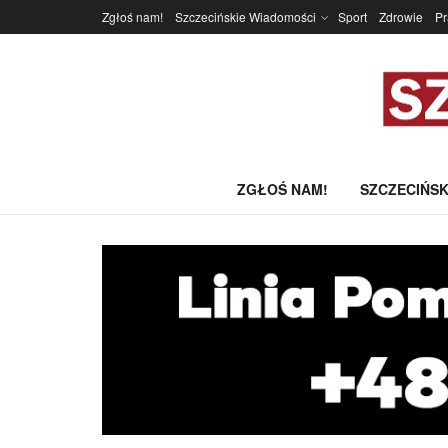
Zgłoś nam!
Szczecińskie Wiadomości
Sport
Zdrowie
P
ZGŁOŚ NAM!
SZCZECIŃSK