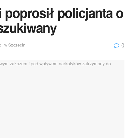
i poprosił policjanta o
szukiwany
0
o
w
Szczecin