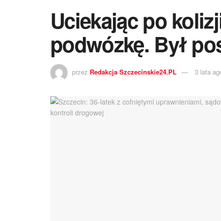
Uciekając po kolizj
podwózkę. Był po
przez
Redakcja Szczecinskie24.PL
3 lata ag