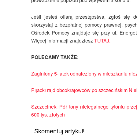
prowadzenie pojazdu pod wpływem alkoholu.
Jeśli jesteś ofiarą przestępstwa, zgłoś s
skorzystaj z bezpłatnej pomocy prawnej, psych
Ośrodek Pomocy znajduje się przy ul. Energe
Więcej informacji znajdziesz
TUTAJ.
POLECAMY TAKŻE:
Zaginiony 5-latek odnaleziony w mieszkaniu ni
Pijacki rajd obcokrajowców po szczecińskim N
Szczecinek: Pół tony nielegalnego tytoniu prze
600 tys. złotych
Skomentuj artykuł!