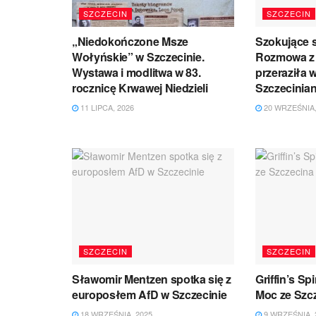
SZCZECIN
SZCZECIN
„Niedokończone Msze
Szokujące s
Wołyńskie” w Szczecinie.
Rozmowa z 
Wystawa i modlitwa w 83.
przeraziła 
rocznicę Krwawej Niedzieli
Szczecinian
11 LIPCA, 2026
20 WRZEŚNIA,
SZCZECIN
SZCZECIN
Sławomir Mentzen spotka się z
Griffin’s S
europosłem AfD w Szczecinie
Moc ze Szc
18 WRZEŚNIA, 2025
9 WRZEŚNIA, 