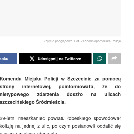
Zdjęcie podglądowe. Fot. Zachodniopomorska Policja
booku
Udostępnij na Twitterze
Komenda Miejska Policji w Szczecinie za pomocą
strony internetowej, poinformowała, że do
nietypowego zdarzenia doszło na ulicach
szczecińskiego Śródmieścia.
29-letni mieszkaniec powiatu łobeskiego spowodował
kolizję na jednej z ulic, po czym postanowił oddalić się
pieszo z miejsca zdarzenia.