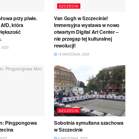
SZCZECIN
łowa przy piwie.
Van Gogh w Szczecinie!
AfD, która
Immersyjna wystawa w nowo
większość
otwartym Digital Art Center –
.
nie przegap tej kulturalnej
rewolucji!
 2025
18 WRZEŚNIA, 2025
SZCZECIN
pin: Pingpongowa
Sobotnia symultana szachowa
zecina
w Szczecinie
2025
8 WRZEŚNIA, 2025