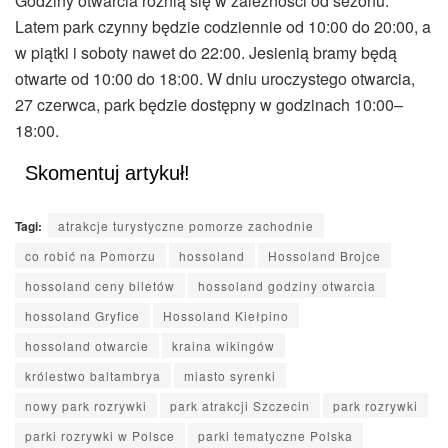
Godziny otwarcia różnią się w zależności od sezonu.
Latem park czynny będzie codziennie od 10:00 do 20:00, a
w piątki i soboty nawet do 22:00. Jesienią bramy będą
otwarte od 10:00 do 18:00. W dniu uroczystego otwarcia,
27 czerwca, park będzie dostępny w godzinach 10:00–
18:00.
Skomentuj artykuł!
Tagi:
atrakcje turystyczne pomorze zachodnie
co robić na Pomorzu
hossoland
Hossoland Brojce
hossoland ceny biletów
hossoland godziny otwarcia
hossoland Gryfice
Hossoland Kiełpino
hossoland otwarcie
kraina wikingów
królestwo baltambrya
miasto syrenki
nowy park rozrywki
park atrakcji Szczecin
park rozrywki
parki rozrywki w Polsce
parki tematyczne Polska