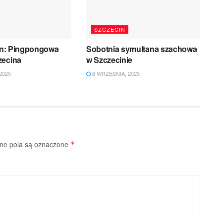
SZCZECIN
pin: Pingpongowa
Sobotnia symultana szachowa
zecina
w Szczecinie
2025
8 WRZEŚNIA, 2025
e pola są oznaczone
*