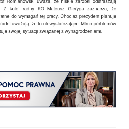
tof Romianowski uważa, że niskie zarobki odstraszają
. Z kolei radny KO Mateusz Gieryga zaznacza, że
watne do wymagań tej pracy. Chociaż prezydent planuje
radni uważają, że to niewystarczające. Mimo problemów
tuje swojej sytuacji związanej z wynagrodzeniami.