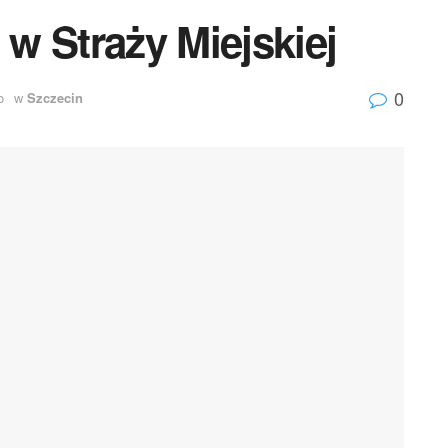
w Straży Miejskiej
0
o
w
Szczecin