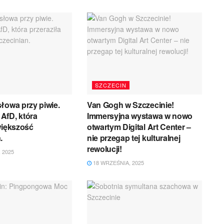
SZCZECIN
łowa przy piwie.
Van Gogh w Szczecinie!
AfD, która
Immersyjna wystawa w nowo
większość
otwartym Digital Art Center –
.
nie przegap tej kulturalnej
rewolucji!
 2025
18 WRZEŚNIA, 2025