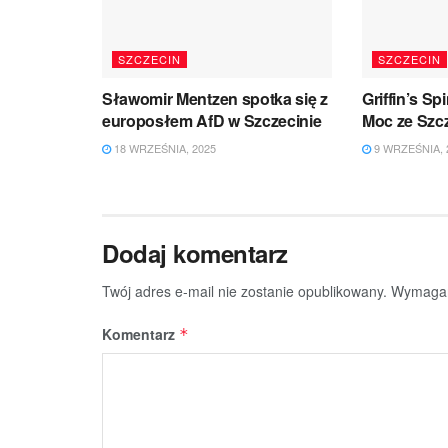
SZCZECIN
SZCZECIN
Sławomir Mentzen spotka się z
Griffin’s S
europosłem AfD w Szczecinie
Moc ze Szc
18 WRZEŚNIA, 2025
9 WRZEŚNIA, 
Dodaj komentarz
Twój adres e-mail nie zostanie opublikowany.
Wymagan
Komentarz
*