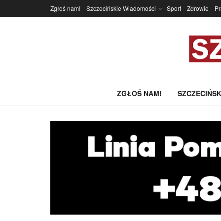
Zgłoś nam!
Szczecińskie Wiadomości
Sport
Zdrowie
P
ZGŁOŚ NAM!
SZCZECIŃSK