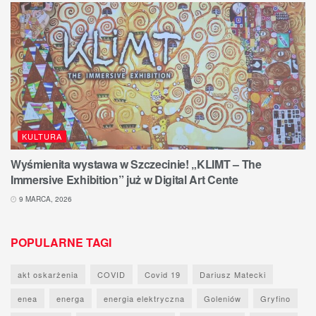
KULTURA
Wyśmienita wystawa w Szczecinie! „KLIMT – The
Immersive Exhibition” już w Digital Art Cente
9 MARCA, 2026
POPULARNE TAGI
akt oskarżenia
COVID
Covid 19
Dariusz Matecki
enea
energa
energia elektryczna
Goleniów
Gryfino