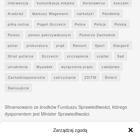
interwencja
komunikacja miejska
Koronawirus
koszalin
Kradzież
Mateusz Wagemann
narkotyki
Pandemia
piłka nożna
Pogoń Szczecin
Police
Policja
Polska
Pomoc
pomoc pokrzywdzonym
Pomorze Zachodnie
pożar
prokuratura
prąd
Remont
Sport
Stargard
Straż pożarna
Szczecin
szczepienia
szpital
Sąd
utrudnienia
Wypadek
wyłączenia prądu
zabójstwo
Zachodniopomorskie
zatrzymanie
ZDiTM
Śmierć
Świnoujście
Sfinansowano ze środków Funduszu Sprawiedliwości, którego
dysponentem jest Minister Sprawiedliwości.
Zarządzaj zgodą