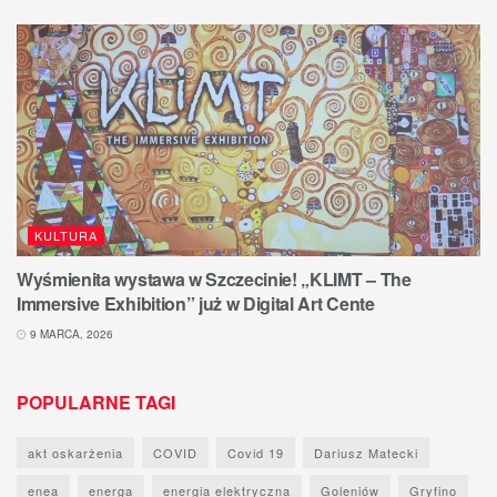
KULTURA
Wyśmienita wystawa w Szczecinie! „KLIMT – The
Immersive Exhibition” już w Digital Art Cente
9 MARCA, 2026
POPULARNE TAGI
akt oskarżenia
COVID
Covid 19
Dariusz Matecki
enea
energa
energia elektryczna
Goleniów
Gryfino