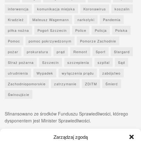
interwencja
komunikacja miejska
Koronawirus
koszalin
Kradzież
Mateusz Wagemann
narkotyki
Pandemia
piłka nożna
Pogoń Szczecin
Police
Policja
Polska
Pomoc
pomoc pokrzywdzonym
Pomorze Zachodnie
pożar
prokuratura
prąd
Remont
Sport
Stargard
Straż pożarna
Szczecin
szczepienia
szpital
Sąd
utrudnienia
Wypadek
wyłączenia prądu
zabójstwo
Zachodniopomorskie
zatrzymanie
ZDiTM
Śmierć
Świnoujście
Sfinansowano ze środków Funduszu Sprawiedliwości, którego
dysponentem jest Minister Sprawiedliwości.
Zarządzaj zgodą