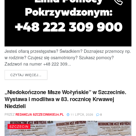
Jesteś ofiarą przestępstwa? Świadkiem? Doznajesz przemocy np.
w rodzinie? Czujesz się osamotniony? Szukasz pomocy?
Zadzwoń na numer +48 222 309...
DETAILS
CZYTAJ WIĘCEJ...
„Niedokończone Msze Wołyńskie” w Szczecinie.
Wystawa i modlitwa w 83. rocznicę Krwawej
Niedzieli
PRZEZ
REDAKCJA SZCZECINSKIE24.PL
11 LIPCA, 2026
0
SZCZECIN