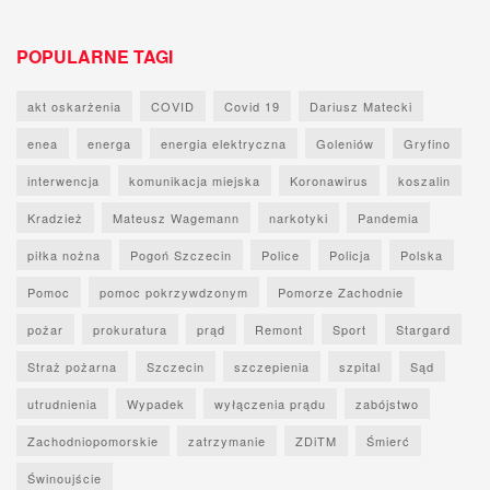
POPULARNE TAGI
akt oskarżenia
COVID
Covid 19
Dariusz Matecki
enea
energa
energia elektryczna
Goleniów
Gryfino
interwencja
komunikacja miejska
Koronawirus
koszalin
Kradzież
Mateusz Wagemann
narkotyki
Pandemia
piłka nożna
Pogoń Szczecin
Police
Policja
Polska
Pomoc
pomoc pokrzywdzonym
Pomorze Zachodnie
pożar
prokuratura
prąd
Remont
Sport
Stargard
Straż pożarna
Szczecin
szczepienia
szpital
Sąd
utrudnienia
Wypadek
wyłączenia prądu
zabójstwo
Zachodniopomorskie
zatrzymanie
ZDiTM
Śmierć
Świnoujście