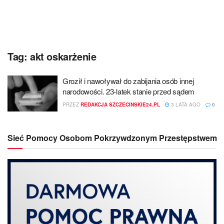
Tag:
akt oskarżenie
Groził i nawoływał do zabijania osób innej
narodowości. 23-latek stanie przed sądem
PRZEZ
REDAKCJA SZCZECINSKIE24.PL
3 LATA AGO
0
Sieć Pomocy Osobom Pokrzywdzonym Przestępstwem