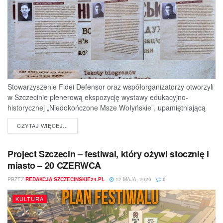
Stowarzyszenie Fidei Defensor oraz współorganizatorzy otworzyli
w Szczecinie plenerową ekspozycję wystawy edukacyjno-
historycznej „Niedokończone Msze Wołyńskie”, upamiętniającą
ofiary jednej z najtragiczniejszych...
DETAILS
CZYTAJ WIĘCEJ...
Project Szczecin – festiwal, który ożywi stocznię i
miasto – 20 CZERWCA
PRZEZ
REDAKCJA SZCZECINSKIE24.PL
12 MAJA, 2026
0
KULTURA