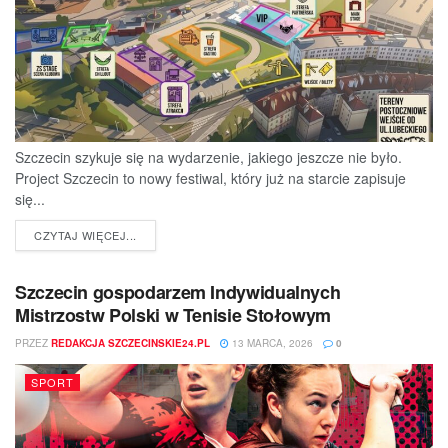
Szczecin szykuje się na wydarzenie, jakiego jeszcze nie było.
Project Szczecin to nowy festiwal, który już na starcie zapisuje
się...
DETAILS
CZYTAJ WIĘCEJ...
Szczecin gospodarzem Indywidualnych
Mistrzostw Polski w Tenisie Stołowym
PRZEZ
REDAKCJA SZCZECINSKIE24.PL
13 MARCA, 2026
0
SPORT