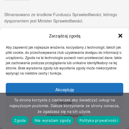
Sfinansowano ze środków Funduszu Sprawiedliwości, którego
dysponentem jest Minister Sprawiedliwości.
Zarządzaj zgodą
Aby zapewnić jak najlepsze wrażenia, korzystamy z technologii, takich jak
pliki cookie, do przechowywania i/lub uzyskiwania dostępu do informacji o
urządzeniu. Zgoda na te technologie pozwoli nam przetwarzać dane, takie
jak zachowanie podczas przeglądania lub unikalne identyfikatory na tej
stronie. Brak wyrażenia zgody lub wycofanie zgody może niekorzystnie
wpłynąć na niektóre cechy i funkcje.
Akceptuję
Zgłoś nam!
Szczecińskie Wiadomości
Sport
Zdrowie
Prawo
Pomoc Prawna
Kontakt
Ta strona korzysta z ciasteczek aby świadczyć usługi na
Odmów
najwyższym poziomie. Dalsze korzystanie ze strony oznacza,
Copyright © 2022 Stowarzyszenie Przyjaciół Zdrowia - Wszelkie prawa
że zgadzasz się na ich użycie.
Zobacz preferencje
zastrzeżone
Zgoda
Nie wyrażam zgody
Polityka prywatności