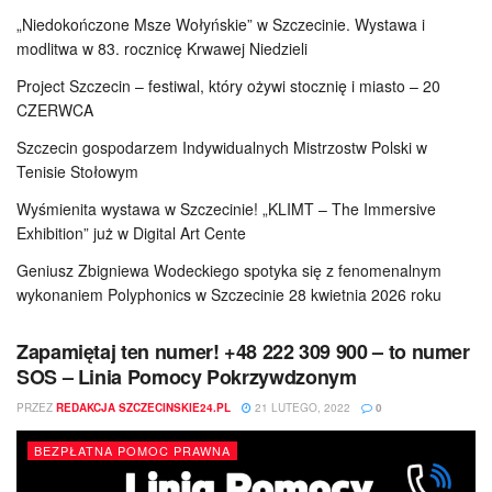
„Niedokończone Msze Wołyńskie” w Szczecinie. Wystawa i
modlitwa w 83. rocznicę Krwawej Niedzieli
Project Szczecin – festiwal, który ożywi stocznię i miasto – 20
CZERWCA
Szczecin gospodarzem Indywidualnych Mistrzostw Polski w
Tenisie Stołowym
Wyśmienita wystawa w Szczecinie! „KLIMT – The Immersive
Exhibition” już w Digital Art Cente
Geniusz Zbigniewa Wodeckiego spotyka się z fenomenalnym
wykonaniem Polyphonics w Szczecinie 28 kwietnia 2026 roku
Zapamiętaj ten numer! +48 222 309 900 – to numer
SOS – Linia Pomocy Pokrzywdzonym
PRZEZ
REDAKCJA SZCZECINSKIE24.PL
21 LUTEGO, 2022
0
BEZPŁATNA POMOC PRAWNA