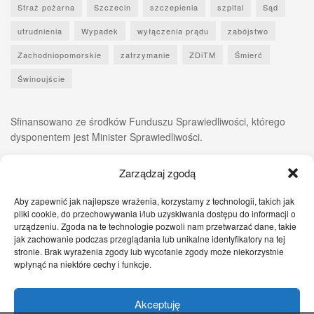
Straż pożarna
Szczecin
szczepienia
szpital
Sąd
utrudnienia
Wypadek
wyłączenia prądu
zabójstwo
Zachodniopomorskie
zatrzymanie
ZDiTM
Śmierć
Świnoujście
Sfinansowano ze środków Funduszu Sprawiedliwości, którego
dysponentem jest Minister Sprawiedliwości.
Zarządzaj zgodą
Aby zapewnić jak najlepsze wrażenia, korzystamy z technologii, takich jak
pliki cookie, do przechowywania i/lub uzyskiwania dostępu do informacji o
urządzeniu. Zgoda na te technologie pozwoli nam przetwarzać dane, takie
jak zachowanie podczas przeglądania lub unikalne identyfikatory na tej
stronie. Brak wyrażenia zgody lub wycofanie zgody może niekorzystnie
wpłynąć na niektóre cechy i funkcje.
Akceptuję
Zgłoś nam!
Szczecińskie Wiadomości
Sport
Zdrowie