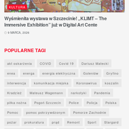
KULTURA
Wyśmienita wystawa w Szczecinie! „KLIMT – The
Immersive Exhibition” już w Digital Art Cente
9 MARCA, 2026
POPULARNE TAGI
akt oskarżenia
COVID
Covid 19
Dariusz Matecki
enea
energa
energia elektryczna
Goleniów
Gryfino
interwencja
komunikacja miejska
Koronawirus
koszalin
Kradzież
Mateusz Wagemann
narkotyki
Pandemia
piłka nożna
Pogoń Szczecin
Police
Policja
Polska
Pomoc
pomoc pokrzywdzonym
Pomorze Zachodnie
pożar
prokuratura
prąd
Remont
Sport
Stargard