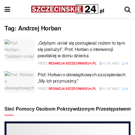
Tag:
Andrzej Horban
„Gdybym umiał się posługiwać nożem to bym
się posłużył”. Prof. Horban o interwencji
poselskiej w domu dziecka
PRZEZ
REDAKCJA SZCZECINSKIE24.PL
5 LAT AGO
0
Prof. Horban o obowiązkowych szczepieniach:
„My ich przymusimy”
PRZEZ
REDAKCJA SZCZECINSKIE24.PL
5 LAT AGO
0
Sieć Pomocy Osobom Pokrzywdzonym Przestępstwem