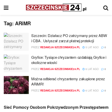
Tag:
ARiMR
Szczecin: Działacz PO zatrzymany przez ABW
i CBA . Usłyszał zarzut płatnej protekcji
PRZEZ
REDAKCJA SZCZECINSKIE24.PL
5 LAT AGO
0
Gryfice: Tysiące chryzantem ozdabiają Gryfice i
okoliczne wioski
PRZEZ
REDAKCJA SZCZECINSKIE24.PL
6 LAT AGO
0
Można odbierać chryzantemy zakupione przez
ARiMR!
PRZEZ
REDAKCJA SZCZECINSKIE24.PL
6 LAT AGO
0
Sieć Pomocy Osobom Pokrzywdzonym Przestępstwem