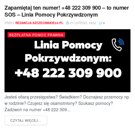
Zapamiętaj ten numer! +48 222 309 900 – to numer
SOS – Linia Pomocy Pokrzywdzonym
PRZEZ
REDAKCJA SZCZECINSKIE24.PL
21 LUTEGO, 2022
0
BEZPŁATNA POMOC PRAWNA
Jesteś ofiarą przestępstwa? Świadkiem? Doznajesz przemocy np.
w rodzinie? Czujesz się osamotniony? Szukasz pomocy?
Zadzwoń na numer +48 222 309...
DETAILS
CZYTAJ WIĘCEJ...