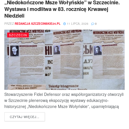
„Niedokończone Msze Wołyńskie” w Szczecinie.
Wystawa i modlitwa w 83. rocznicę Krwawej
Niedzieli
PRZEZ
REDAKCJA SZCZECINSKIE24.PL
11 LIPCA, 2026
0
SZCZECIN
Stowarzyszenie Fidei Defensor oraz współorganizatorzy otworzyli
w Szczecinie plenerową ekspozycję wystawy edukacyjno-
historycznej „Niedokończone Msze Wołyńskie”, upamiętniającą
ofiary jednej z najtragiczniejszych...
DETAILS
CZYTAJ WIĘCEJ...