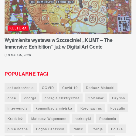
KULTURA
Wyśmienita wystawa w Szczecinie! „KLIMT – The
Immersive Exhibition” już w Digital Art Cente
9 MARCA, 2026
POPULARNE TAGI
akt oskarżenia
COVID
Covid 19
Dariusz Matecki
enea
energa
energia elektryczna
Goleniów
Gryfino
interwencja
komunikacja miejska
Koronawirus
koszalin
Kradzież
Mateusz Wagemann
narkotyki
Pandemia
piłka nożna
Pogoń Szczecin
Police
Policja
Polska