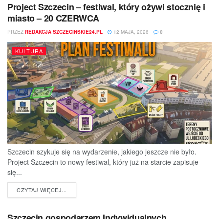
Project Szczecin – festiwal, który ożywi stocznię i
miasto – 20 CZERWCA
PRZEZ
REDAKCJA SZCZECINSKIE24.PL
12 MAJA, 2026
0
KULTURA
Szczecin szykuje się na wydarzenie, jakiego jeszcze nie było.
Project Szczecin to nowy festiwal, który już na starcie zapisuje
się...
DETAILS
CZYTAJ WIĘCEJ...
Szczecin gospodarzem Indywidualnych