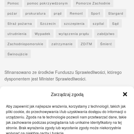
Pomoc
pomoc pokrzywdzonym
Pomorze Zachodnie
pożar
prokuratura
prąd
Remont
Sport
Stargard
Straż pożarna
Szczecin
szczepienia
szpital
Sąd
utrudnienia
Wypadek
wyłączenia prądu
zabójstwo
Zachodniopomorskie
zatrzymanie
ZDiTM
Śmierć
Świnoujście
Sfinansowano ze środków Funduszu Sprawiedliwości, którego
dysponentem jest Minister Sprawiedliwości.
Zarządzaj zgodą
Aby zapewnić jak najlepsze wrażenia, korzystamy z technologii, takich jak
pliki cookie, do przechowywania i/lub uzyskiwania dostępu do informacji o
urządzeniu. Zgoda na te technologie pozwoli nam przetwarzać dane, takie
jak zachowanie podczas przeglądania lub unikalne identyfikatory na tej
stronie. Brak wyrażenia zgody lub wycofanie zgody może niekorzystnie
wpłynąć na niektóre cechy i funkcje.