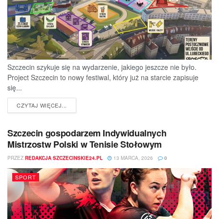
Szczecin szykuje się na wydarzenie, jakiego jeszcze nie było.
Project Szczecin to nowy festiwal, który już na starcie zapisuje
się...
DETAILS
CZYTAJ WIĘCEJ...
Szczecin gospodarzem Indywidualnych
Mistrzostw Polski w Tenisie Stołowym
PRZEZ
REDAKCJA SZCZECINSKIE24.PL
13 MARCA, 2026
0
SPORT