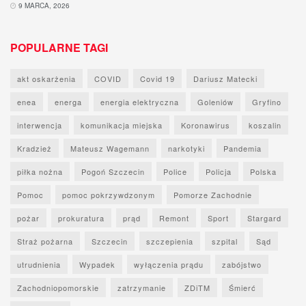
9 MARCA, 2026
POPULARNE TAGI
akt oskarżenia
COVID
Covid 19
Dariusz Matecki
enea
energa
energia elektryczna
Goleniów
Gryfino
interwencja
komunikacja miejska
Koronawirus
koszalin
Kradzież
Mateusz Wagemann
narkotyki
Pandemia
piłka nożna
Pogoń Szczecin
Police
Policja
Polska
Pomoc
pomoc pokrzywdzonym
Pomorze Zachodnie
pożar
prokuratura
prąd
Remont
Sport
Stargard
Straż pożarna
Szczecin
szczepienia
szpital
Sąd
utrudnienia
Wypadek
wyłączenia prądu
zabójstwo
Zachodniopomorskie
zatrzymanie
ZDiTM
Śmierć