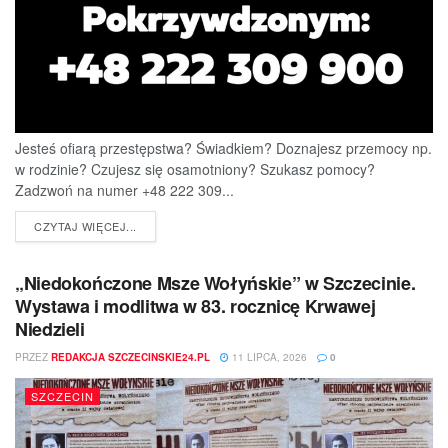
Jesteś ofiarą przestępstwa? Świadkiem? Doznajesz przemocy np.
w rodzinie? Czujesz się osamotniony? Szukasz pomocy?
Zadzwoń na numer +48 222 309...
DETAILS
CZYTAJ WIĘCEJ...
„Niedokończone Msze Wołyńskie” w Szczecinie.
Wystawa i modlitwa w 83. rocznicę Krwawej
Niedzieli
PRZEZ
REDAKCJA SZCZECINSKIE24.PL
11 LIPCA, 2026
0
SZCZECIN