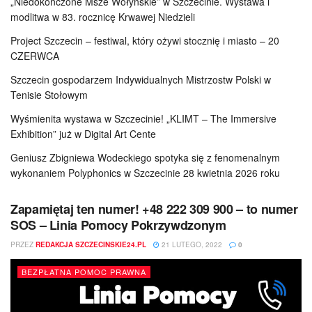
„Niedokończone Msze Wołyńskie” w Szczecinie. Wystawa i
modlitwa w 83. rocznicę Krwawej Niedzieli
Project Szczecin – festiwal, który ożywi stocznię i miasto – 20
CZERWCA
Szczecin gospodarzem Indywidualnych Mistrzostw Polski w
Tenisie Stołowym
Wyśmienita wystawa w Szczecinie! „KLIMT – The Immersive
Exhibition” już w Digital Art Cente
Geniusz Zbigniewa Wodeckiego spotyka się z fenomenalnym
wykonaniem Polyphonics w Szczecinie 28 kwietnia 2026 roku
Zapamiętaj ten numer! +48 222 309 900 – to numer
SOS – Linia Pomocy Pokrzywdzonym
PRZEZ
REDAKCJA SZCZECINSKIE24.PL
21 LUTEGO, 2022
0
BEZPŁATNA POMOC PRAWNA