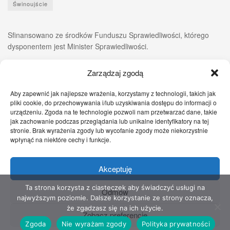
Świnoujście
Sfinansowano ze środków Funduszu Sprawiedliwości, którego
dysponentem jest Minister Sprawiedliwości.
Zarządzaj zgodą
Aby zapewnić jak najlepsze wrażenia, korzystamy z technologii, takich jak
pliki cookie, do przechowywania i/lub uzyskiwania dostępu do informacji o
urządzeniu. Zgoda na te technologie pozwoli nam przetwarzać dane, takie
jak zachowanie podczas przeglądania lub unikalne identyfikatory na tej
stronie. Brak wyrażenia zgody lub wycofanie zgody może niekorzystnie
wpłynąć na niektóre cechy i funkcje.
Akceptuję
Zgłoś nam!
Szczecińskie Wiadomości
Sport
Zdrowie
Prawo
Pomoc Prawna
Kontakt
Ta strona korzysta z ciasteczek aby świadczyć usługi na
Odmów
najwyższym poziomie. Dalsze korzystanie ze strony oznacza,
Copyright © 2022 Stowarzyszenie Przyjaciół Zdrowia - Wszelkie prawa
że zgadzasz się na ich użycie.
Zobacz preferencje
zastrzeżone
Zgoda
Nie wyrażam zgody
Polityka prywatności