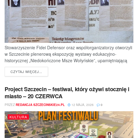
Stowarzyszenie Fidei Defensor oraz współorganizatorzy otworzyli
w Szczecinie plenerową ekspozycję wystawy edukacyjno-
historycznej „Niedokończone Msze Wołyńskie”, upamiętniającą
ofiary jednej z najtragiczniejszych...
DETAILS
CZYTAJ WIĘCEJ...
Project Szczecin – festiwal, który ożywi stocznię i
miasto – 20 CZERWCA
PRZEZ
REDAKCJA SZCZECINSKIE24.PL
12 MAJA, 2026
0
KULTURA