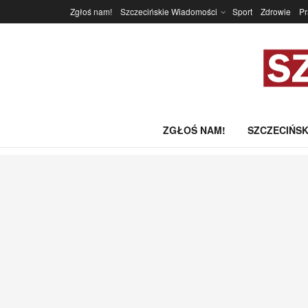
Zgłoś nam!
Szczecińskie Wiadomości
Sport
Zdrowie
P
ZGŁOŚ NAM!
SZCZECIŃSK