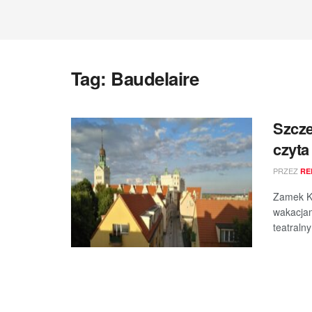
Tag:
Baudelaire
Szcze
czyta
PRZEZ
RE
Zamek Ks
wakacjam
teatralny 