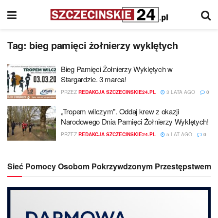
Tag:
bieg pamięci żołnierzy wyklętych
Bieg Pamięci Żołnierzy Wyklętych w
Stargardzie. 3 marca!
PRZEZ
REDAKCJA SZCZECINSKIE24.PL
3 LATA AGO
0
„Tropem wilczym”. Oddaj krew z okazji
Narodowego Dnia Pamięci Żołnierzy Wyklętych!
PRZEZ
REDAKCJA SZCZECINSKIE24.PL
5 LAT AGO
0
Sieć Pomocy Osobom Pokrzywdzonym Przestępstwem