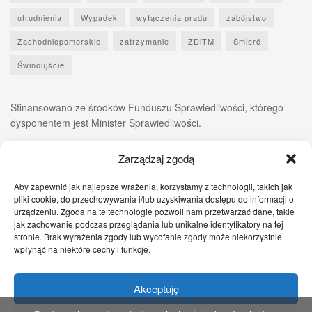
utrudnienia
Wypadek
wyłączenia prądu
zabójstwo
Zachodniopomorskie
zatrzymanie
ZDiTM
Śmierć
Świnoujście
Sfinansowano ze środków Funduszu Sprawiedliwości, którego
dysponentem jest Minister Sprawiedliwości.
Zarządzaj zgodą
Aby zapewnić jak najlepsze wrażenia, korzystamy z technologii, takich jak
pliki cookie, do przechowywania i/lub uzyskiwania dostępu do informacji o
urządzeniu. Zgoda na te technologie pozwoli nam przetwarzać dane, takie
jak zachowanie podczas przeglądania lub unikalne identyfikatory na tej
stronie. Brak wyrażenia zgody lub wycofanie zgody może niekorzystnie
wpłynąć na niektóre cechy i funkcje.
Akceptuję
Zgłoś nam!
Szczecińskie Wiadomości
Sport
Zdrowie