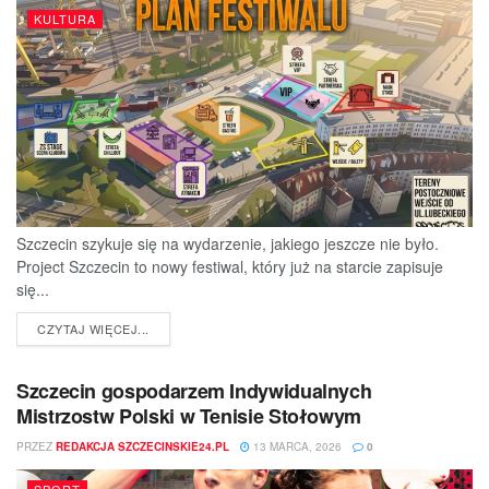
KULTURA
Szczecin szykuje się na wydarzenie, jakiego jeszcze nie było.
Project Szczecin to nowy festiwal, który już na starcie zapisuje
się...
DETAILS
CZYTAJ WIĘCEJ...
Szczecin gospodarzem Indywidualnych
Mistrzostw Polski w Tenisie Stołowym
PRZEZ
REDAKCJA SZCZECINSKIE24.PL
13 MARCA, 2026
0