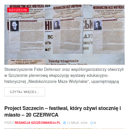
SZCZECIN
Stowarzyszenie Fidei Defensor oraz współorganizatorzy otworzyli
w Szczecinie plenerową ekspozycję wystawy edukacyjno-
historycznej „Niedokończone Msze Wołyńskie”, upamiętniającą
ofiary jednej z najtragiczniejszych...
DETAILS
CZYTAJ WIĘCEJ...
Project Szczecin – festiwal, który ożywi stocznię i
miasto – 20 CZERWCA
PRZEZ
REDAKCJA SZCZECINSKIE24.PL
12 MAJA, 2026
0