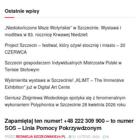
Ostatnie wpisy
„Niedokończone Msze Wołyńskie” w Szczecinie. Wystawa i
modlitwa w 83. rocznicę Krwawej Niedzieli
Project Szczecin – festiwal, który ożywi stocznię i miasto – 20
CZERWCA
Szczecin gospodarzem Indywidualnych Mistrzostw Polski w
Tenisie Stołowym
Wyśmienita wystawa w Szczecinie! „KLIMT – The Immersive
Exhibition” już w Digital Art Cente
Geniusz Zbigniewa Wodeckiego spotyka się z fenomenalnym
wykonaniem Polyphonics w Szczecinie 28 kwietnia 2026 roku
Zapamiętaj ten numer! +48 222 309 900 – to numer
SOS – Linia Pomocy Pokrzywdzonym
PRZEZ
REDAKCJA SZCZECINSKIE24.PL
21 LUTEGO, 2022
0