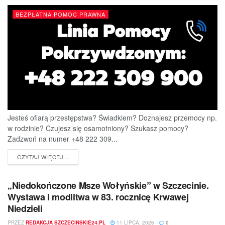
BEZPŁATNA POMOC PRAWNA
Jesteś ofiarą przestępstwa? Świadkiem? Doznajesz przemocy np.
w rodzinie? Czujesz się osamotniony? Szukasz pomocy?
Zadzwoń na numer +48 222 309...
DETAILS
CZYTAJ WIĘCEJ...
„Niedokończone Msze Wołyńskie” w Szczecinie.
Wystawa i modlitwa w 83. rocznicę Krwawej
Niedzieli
PRZEZ
REDAKCJA SZCZECINSKIE24.PL
11 LIPCA, 2026
0