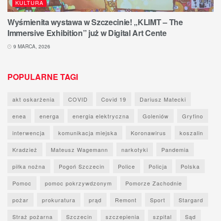
KULTURA
Wyśmienita wystawa w Szczecinie! „KLIMT – The
Immersive Exhibition” już w Digital Art Cente
9 MARCA, 2026
POPULARNE TAGI
akt oskarżenia
COVID
Covid 19
Dariusz Matecki
enea
energa
energia elektryczna
Goleniów
Gryfino
interwencja
komunikacja miejska
Koronawirus
koszalin
Kradzież
Mateusz Wagemann
narkotyki
Pandemia
piłka nożna
Pogoń Szczecin
Police
Policja
Polska
Pomoc
pomoc pokrzywdzonym
Pomorze Zachodnie
pożar
prokuratura
prąd
Remont
Sport
Stargard
Straż pożarna
Szczecin
szczepienia
szpital
Sąd