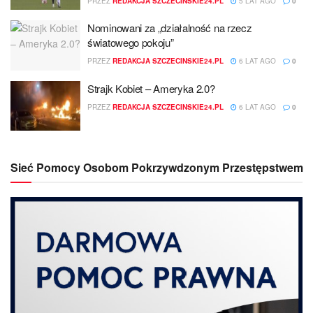
PRZEZ
REDAKCJA SZCZECINSKIE24.PL
5 LAT AGO
0
Nominowani za „działalność na rzecz
światowego pokoju”
PRZEZ
REDAKCJA SZCZECINSKIE24.PL
6 LAT AGO
0
Strajk Kobiet – Ameryka 2.0?
PRZEZ
REDAKCJA SZCZECINSKIE24.PL
6 LAT AGO
0
Sieć Pomocy Osobom Pokrzywdzonym Przestępstwem