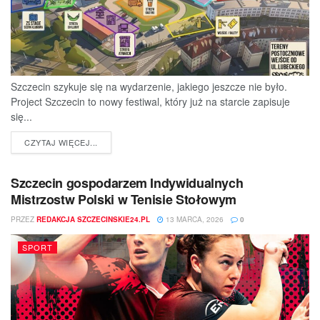
Szczecin szykuje się na wydarzenie, jakiego jeszcze nie było.
Project Szczecin to nowy festiwal, który już na starcie zapisuje
się...
DETAILS
CZYTAJ WIĘCEJ...
Szczecin gospodarzem Indywidualnych
Mistrzostw Polski w Tenisie Stołowym
PRZEZ
REDAKCJA SZCZECINSKIE24.PL
13 MARCA, 2026
0
SPORT