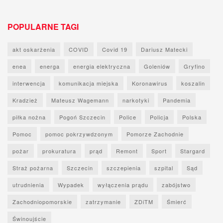
POPULARNE TAGI
akt oskarżenia
COVID
Covid 19
Dariusz Matecki
enea
energa
energia elektryczna
Goleniów
Gryfino
interwencja
komunikacja miejska
Koronawirus
koszalin
Kradzież
Mateusz Wagemann
narkotyki
Pandemia
piłka nożna
Pogoń Szczecin
Police
Policja
Polska
Pomoc
pomoc pokrzywdzonym
Pomorze Zachodnie
pożar
prokuratura
prąd
Remont
Sport
Stargard
Straż pożarna
Szczecin
szczepienia
szpital
Sąd
utrudnienia
Wypadek
wyłączenia prądu
zabójstwo
Zachodniopomorskie
zatrzymanie
ZDiTM
Śmierć
Świnoujście