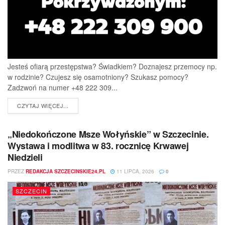
Jesteś ofiarą przestępstwa? Świadkiem? Doznajesz przemocy np.
w rodzinie? Czujesz się osamotniony? Szukasz pomocy?
Zadzwoń na numer +48 222 309...
DETAILS
CZYTAJ WIĘCEJ...
„Niedokończone Msze Wołyńskie” w Szczecinie.
Wystawa i modlitwa w 83. rocznicę Krwawej
Niedzieli
PRZEZ
REDAKCJA SZCZECINSKIE24.PL
11 LIPCA, 2026
0
SZCZECIN