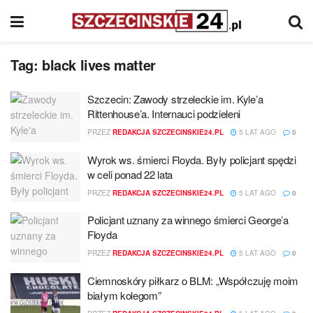
Tag:
black lives matter
Szczecin: Zawody strzeleckie im. Kyle’a
Rittenhouse’a. Internauci podzieleni
PRZEZ
REDAKCJA SZCZECINSKIE24.PL
5 LAT AGO
0
Wyrok ws. śmierci Floyda. Były policjant spędzi
w celi ponad 22 lata
PRZEZ
REDAKCJA SZCZECINSKIE24.PL
5 LAT AGO
0
Policjant uznany za winnego śmierci George’a
Floyda
PRZEZ
REDAKCJA SZCZECINSKIE24.PL
5 LAT AGO
0
Ciemnoskóry piłkarz o BLM: „Współczuję moim
białym kolegom”