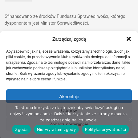
Sfinansowano ze środków Funduszu Sprawiedliwości, którego
dysponentem jest Minister Sprawiedliwości.
Zarządzaj zgodą
Aby zapewnić jak najlepsze wrażenia, korzystamy z technologii, takich jak
pliki cookie, do przechowywania i/lub uzyskiwania dostępu do informacji o
urządzeniu. Zgoda na te technologie pozwoli nam przetwarzać dane, takie
jak zachowanie podczas przeglądania lub unikalne identyfikatory na tej
stronie. Brak wyrażenia zgody lub wycofanie zgody może niekorzystnie
wpłynąć na niektóre cechy i funkcje.
Akceptuję
Zgłoś nam!
Szczecińskie Wiadomości
Sport
Zdrowie
Prawo
Pomoc Prawna
Kontakt
Ta strona korzysta z ciasteczek aby świadczyć usługi na
Odmów
najwyższym poziomie. Dalsze korzystanie ze strony oznacza,
Copyright © 2022 Stowarzyszenie Przyjaciół Zdrowia - Wszelkie prawa
że zgadzasz się na ich użycie.
Zobacz preferencje
zastrzeżone
Zgoda
Nie wyrażam zgody
Polityka prywatności