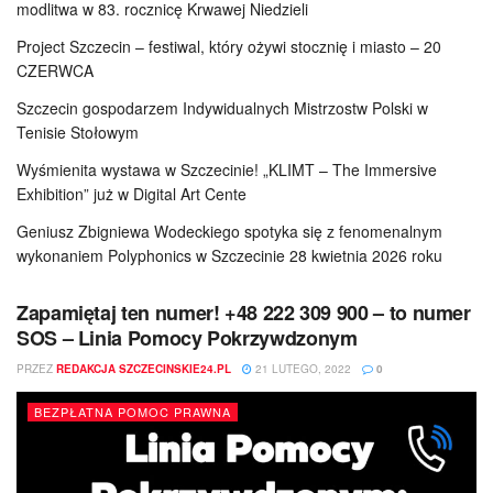
modlitwa w 83. rocznicę Krwawej Niedzieli
Project Szczecin – festiwal, który ożywi stocznię i miasto – 20
CZERWCA
Szczecin gospodarzem Indywidualnych Mistrzostw Polski w
Tenisie Stołowym
Wyśmienita wystawa w Szczecinie! „KLIMT – The Immersive
Exhibition” już w Digital Art Cente
Geniusz Zbigniewa Wodeckiego spotyka się z fenomenalnym
wykonaniem Polyphonics w Szczecinie 28 kwietnia 2026 roku
Zapamiętaj ten numer! +48 222 309 900 – to numer
SOS – Linia Pomocy Pokrzywdzonym
PRZEZ
REDAKCJA SZCZECINSKIE24.PL
21 LUTEGO, 2022
0
BEZPŁATNA POMOC PRAWNA