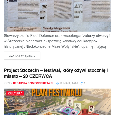
Stowarzyszenie Fidei Defensor oraz współorganizatorzy otworzyli
w Szczecinie plenerową ekspozycję wystawy edukacyjno-
historycznej „Niedokończone Msze Wołyńskie”, upamiętniającą
ofiary jednej z najtragiczniejszych...
DETAILS
CZYTAJ WIĘCEJ...
Project Szczecin – festiwal, który ożywi stocznię i
miasto – 20 CZERWCA
PRZEZ
REDAKCJA SZCZECINSKIE24.PL
12 MAJA, 2026
0
KULTURA