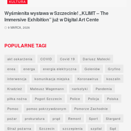
KULTURA
Wyśmienita wystawa w Szczecinie! „KLIMT – The
Immersive Exhibition” już w Digital Art Cente
9 MARCA, 2026
POPULARNE TAGI
akt oskarżenia
COVID
Covid 19
Dariusz Matecki
enea
energa
energia elektryczna
Goleniów
Gryfino
interwencja
komunikacja miejska
Koronawirus
koszalin
Kradzież
Mateusz Wagemann
narkotyki
Pandemia
piłka nożna
Pogoń Szczecin
Police
Policja
Polska
Pomoc
pomoc pokrzywdzonym
Pomorze Zachodnie
pożar
prokuratura
prąd
Remont
Sport
Stargard
Straż pożarna
Szczecin
szczepienia
szpital
Sąd