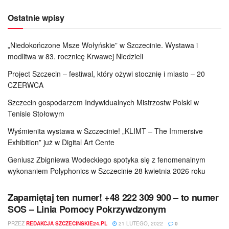
Ostatnie wpisy
„Niedokończone Msze Wołyńskie” w Szczecinie. Wystawa i
modlitwa w 83. rocznicę Krwawej Niedzieli
Project Szczecin – festiwal, który ożywi stocznię i miasto – 20
CZERWCA
Szczecin gospodarzem Indywidualnych Mistrzostw Polski w
Tenisie Stołowym
Wyśmienita wystawa w Szczecinie! „KLIMT – The Immersive
Exhibition” już w Digital Art Cente
Geniusz Zbigniewa Wodeckiego spotyka się z fenomenalnym
wykonaniem Polyphonics w Szczecinie 28 kwietnia 2026 roku
Zapamiętaj ten numer! +48 222 309 900 – to numer
SOS – Linia Pomocy Pokrzywdzonym
PRZEZ
REDAKCJA SZCZECINSKIE24.PL
21 LUTEGO, 2022
0