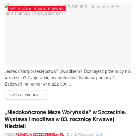
BEZPŁATNA POMOC PRAWNA
Jesteś ofiarą przestępstwa? Świadkiem? Doznajesz przemocy np.
w rodzinie? Czujesz się osamotniony? Szukasz pomocy?
Zadzwoń na numer +48 222 309...
DETAILS
CZYTAJ WIĘCEJ...
„Niedokończone Msze Wołyńskie” w Szczecinie.
Wystawa i modlitwa w 83. rocznicę Krwawej
Niedzieli
PRZEZ
REDAKCJA SZCZECINSKIE24.PL
11 LIPCA, 2026
0