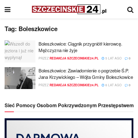
Tag:
Boleszkowice
Boleszkowice: Ciągnik przygniótł kierowcę.
Mężczyzna nie żyje
PRZEZ
REDAKCJA SZCZECINSKIE24.PL
5 LAT AGO
0
Boleszkowice: Zawiadomienie o pogrzebie Ś.P.
Jana Krzywickiego – Wójta Gminy Boleszkowice
PRZEZ
REDAKCJA SZCZECINSKIE24.PL
6 LAT AGO
0
Sieć Pomocy Osobom Pokrzywdzonym Przestępstwem