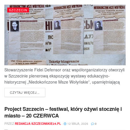
SZCZECIN
Stowarzyszenie Fidei Defensor oraz współorganizatorzy otworzyli
w Szczecinie plenerową ekspozycję wystawy edukacyjno-
historycznej „Niedokończone Msze Wołyńskie”, upamiętniającą
ofiary jednej z najtragiczniejszych...
DETAILS
CZYTAJ WIĘCEJ...
Project Szczecin – festiwal, który ożywi stocznię i
miasto – 20 CZERWCA
PRZEZ
REDAKCJA SZCZECINSKIE24.PL
12 MAJA, 2026
0