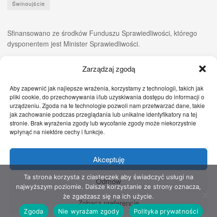
Świnoujście
Sfinansowano ze środków Funduszu Sprawiedliwości, którego
dysponentem jest Minister Sprawiedliwości.
Zarządzaj zgodą
Aby zapewnić jak najlepsze wrażenia, korzystamy z technologii, takich jak
pliki cookie, do przechowywania i/lub uzyskiwania dostępu do informacji o
urządzeniu. Zgoda na te technologie pozwoli nam przetwarzać dane, takie
jak zachowanie podczas przeglądania lub unikalne identyfikatory na tej
stronie. Brak wyrażenia zgody lub wycofanie zgody może niekorzystnie
wpłynąć na niektóre cechy i funkcje.
Akceptuję
Zgłoś nam!
Szczecińskie Wiadomości
Sport
Zdrowie
Prawo
Pomoc Prawna
Kontakt
Ta strona korzysta z ciasteczek aby świadczyć usługi na
Odmów
najwyższym poziomie. Dalsze korzystanie ze strony oznacza,
Copyright © 2022 Stowarzyszenie Przyjaciół Zdrowia - Wszelkie prawa
że zgadzasz się na ich użycie.
Zobacz preferencje
zastrzeżone
Zgoda
Nie wyrażam zgody
Polityka prywatności