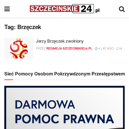
Tag:
Brzęczek
Jerzy Brzęczek zwolniony
PRZEZ
REDAKCJA SZCZECINSKIE24.PL
6 LAT AGO
0
Sieć Pomocy Osobom Pokrzywdzonym Przestępstwem