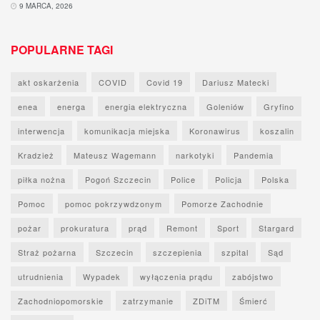
9 MARCA, 2026
POPULARNE TAGI
akt oskarżenia
COVID
Covid 19
Dariusz Matecki
enea
energa
energia elektryczna
Goleniów
Gryfino
interwencja
komunikacja miejska
Koronawirus
koszalin
Kradzież
Mateusz Wagemann
narkotyki
Pandemia
piłka nożna
Pogoń Szczecin
Police
Policja
Polska
Pomoc
pomoc pokrzywdzonym
Pomorze Zachodnie
pożar
prokuratura
prąd
Remont
Sport
Stargard
Straż pożarna
Szczecin
szczepienia
szpital
Sąd
utrudnienia
Wypadek
wyłączenia prądu
zabójstwo
Zachodniopomorskie
zatrzymanie
ZDiTM
Śmierć