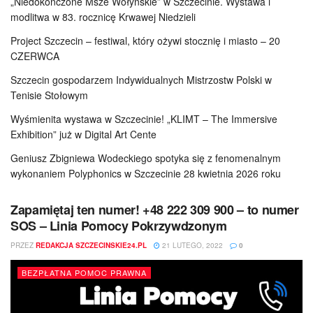
„Niedokończone Msze Wołyńskie” w Szczecinie. Wystawa i
modlitwa w 83. rocznicę Krwawej Niedzieli
Project Szczecin – festiwal, który ożywi stocznię i miasto – 20
CZERWCA
Szczecin gospodarzem Indywidualnych Mistrzostw Polski w
Tenisie Stołowym
Wyśmienita wystawa w Szczecinie! „KLIMT – The Immersive
Exhibition” już w Digital Art Cente
Geniusz Zbigniewa Wodeckiego spotyka się z fenomenalnym
wykonaniem Polyphonics w Szczecinie 28 kwietnia 2026 roku
Zapamiętaj ten numer! +48 222 309 900 – to numer
SOS – Linia Pomocy Pokrzywdzonym
PRZEZ
REDAKCJA SZCZECINSKIE24.PL
21 LUTEGO, 2022
0
BEZPŁATNA POMOC PRAWNA