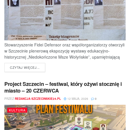
Stowarzyszenie Fidei Defensor oraz współorganizatorzy otworzyli
w Szczecinie plenerową ekspozycję wystawy edukacyjno-
historycznej „Niedokończone Msze Wołyńskie”, upamiętniającą
ofiary jednej z najtragiczniejszych...
DETAILS
CZYTAJ WIĘCEJ...
Project Szczecin – festiwal, który ożywi stocznię i
miasto – 20 CZERWCA
PRZEZ
REDAKCJA SZCZECINSKIE24.PL
12 MAJA, 2026
0
KULTURA