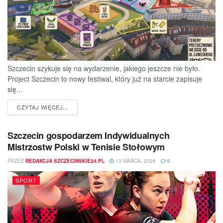
Szczecin szykuje się na wydarzenie, jakiego jeszcze nie było.
Project Szczecin to nowy festiwal, który już na starcie zapisuje
się...
DETAILS
CZYTAJ WIĘCEJ...
Szczecin gospodarzem Indywidualnych
Mistrzostw Polski w Tenisie Stołowym
PRZEZ
REDAKCJA SZCZECINSKIE24.PL
13 MARCA, 2026
0
SPORT