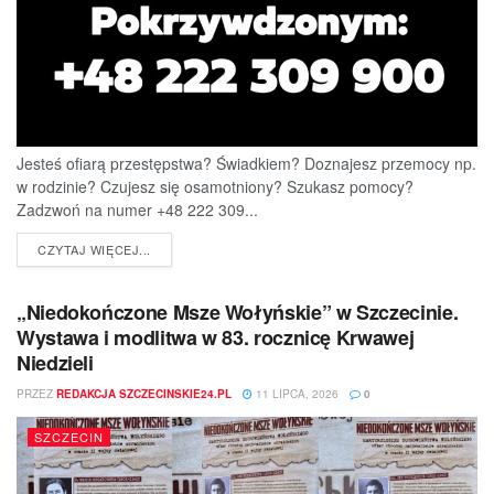
Jesteś ofiarą przestępstwa? Świadkiem? Doznajesz przemocy np.
w rodzinie? Czujesz się osamotniony? Szukasz pomocy?
Zadzwoń na numer +48 222 309...
DETAILS
CZYTAJ WIĘCEJ...
„Niedokończone Msze Wołyńskie” w Szczecinie.
Wystawa i modlitwa w 83. rocznicę Krwawej
Niedzieli
PRZEZ
REDAKCJA SZCZECINSKIE24.PL
11 LIPCA, 2026
0
SZCZECIN