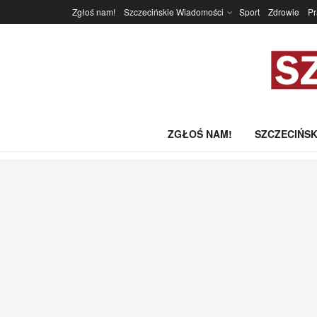
Zgłoś nam!
Szczecińskie Wiadomości
Sport
Zdrowie
P
ZGŁOŚ NAM!
SZCZECIŃSK