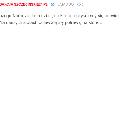
4 LATA AGO
DAKCJA SZCZECINSKIE24.PL
0
Bożego Narodzenia to dzień, do którego szykujemy się od wielu
Na naszych stołach pojawiają się potrawy, na które ...