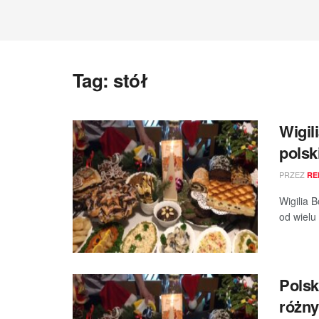
Tag:
stół
Wigil
polsk
PRZEZ
RE
Wigilia 
od wielu
Polsk
różny