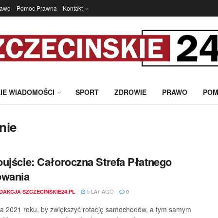
rawo
Pomoc Prawna
Kontakt
IE WIADOMOŚCI
SPORT
ZDROWIE
PRAWO
POM
nie
ujście: Całoroczna Strefa Płatnego
owania
5 LAT AGO
DAKCJA SZCZECINSKIE24.PL
0
ca 2021 roku, by zwiększyć rotację samochodów, a tym samym