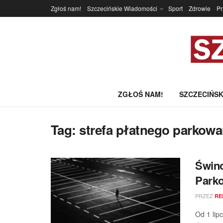
Zgłoś nam!
Szczecińskie Wiadomości
Sport
Zdrowie
P
ZGŁOŚ NAM!
SZCZECIŃSK
Tag:
strefa płatnego parkowa
Świno
Park
PRZEZ
RE
Od 1 lip