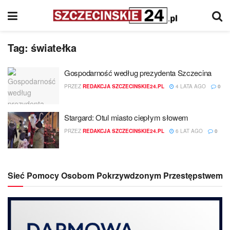
Tag:
światełka
Gospodarność według prezydenta Szczecina
PRZEZ
REDAKCJA SZCZECINSKIE24.PL
4 LATA AGO
0
Stargard: Otul miasto ciepłym słowem
PRZEZ
REDAKCJA SZCZECINSKIE24.PL
6 LAT AGO
0
Sieć Pomocy Osobom Pokrzywdzonym Przestępstwem