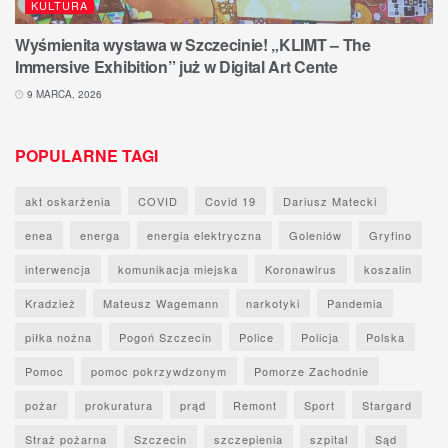
KULTURA
Wyśmienita wystawa w Szczecinie! „KLIMT – The
Immersive Exhibition” już w Digital Art Cente
9 MARCA, 2026
POPULARNE TAGI
akt oskarżenia
COVID
Covid 19
Dariusz Matecki
enea
energa
energia elektryczna
Goleniów
Gryfino
interwencja
komunikacja miejska
Koronawirus
koszalin
Kradzież
Mateusz Wagemann
narkotyki
Pandemia
piłka nożna
Pogoń Szczecin
Police
Policja
Polska
Pomoc
pomoc pokrzywdzonym
Pomorze Zachodnie
pożar
prokuratura
prąd
Remont
Sport
Stargard
Straż pożarna
Szczecin
szczepienia
szpital
Sąd