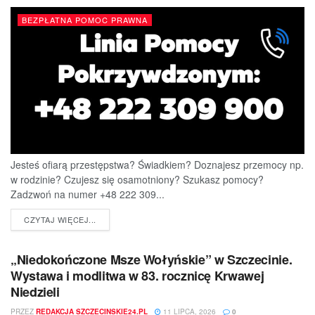
BEZPŁATNA POMOC PRAWNA
Jesteś ofiarą przestępstwa? Świadkiem? Doznajesz przemocy np.
w rodzinie? Czujesz się osamotniony? Szukasz pomocy?
Zadzwoń na numer +48 222 309...
DETAILS
CZYTAJ WIĘCEJ...
„Niedokończone Msze Wołyńskie” w Szczecinie.
Wystawa i modlitwa w 83. rocznicę Krwawej
Niedzieli
PRZEZ
REDAKCJA SZCZECINSKIE24.PL
11 LIPCA, 2026
0