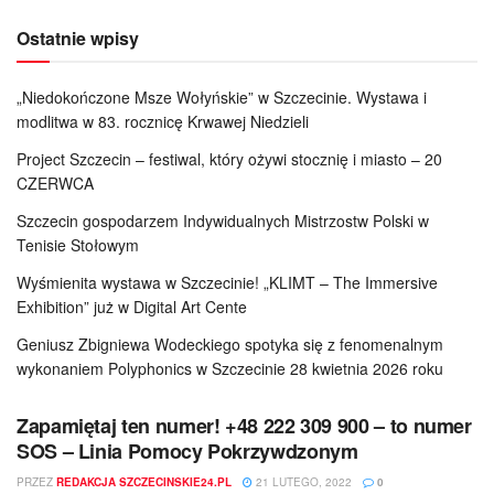
Ostatnie wpisy
„Niedokończone Msze Wołyńskie” w Szczecinie. Wystawa i
modlitwa w 83. rocznicę Krwawej Niedzieli
Project Szczecin – festiwal, który ożywi stocznię i miasto – 20
CZERWCA
Szczecin gospodarzem Indywidualnych Mistrzostw Polski w
Tenisie Stołowym
Wyśmienita wystawa w Szczecinie! „KLIMT – The Immersive
Exhibition” już w Digital Art Cente
Geniusz Zbigniewa Wodeckiego spotyka się z fenomenalnym
wykonaniem Polyphonics w Szczecinie 28 kwietnia 2026 roku
Zapamiętaj ten numer! +48 222 309 900 – to numer
SOS – Linia Pomocy Pokrzywdzonym
PRZEZ
REDAKCJA SZCZECINSKIE24.PL
21 LUTEGO, 2022
0