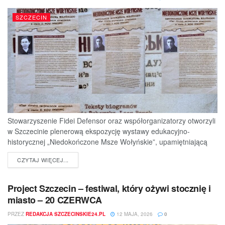
SZCZECIN
Stowarzyszenie Fidei Defensor oraz współorganizatorzy otworzyli
w Szczecinie plenerową ekspozycję wystawy edukacyjno-
historycznej „Niedokończone Msze Wołyńskie”, upamiętniającą
ofiary jednej z najtragiczniejszych...
DETAILS
CZYTAJ WIĘCEJ...
Project Szczecin – festiwal, który ożywi stocznię i
miasto – 20 CZERWCA
PRZEZ
REDAKCJA SZCZECINSKIE24.PL
12 MAJA, 2026
0