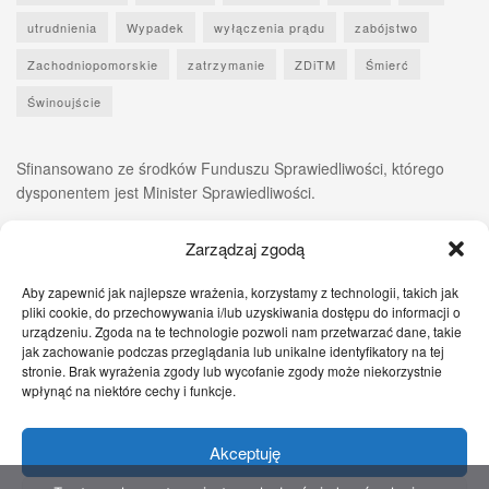
utrudnienia
Wypadek
wyłączenia prądu
zabójstwo
Zachodniopomorskie
zatrzymanie
ZDiTM
Śmierć
Świnoujście
Sfinansowano ze środków Funduszu Sprawiedliwości, którego
dysponentem jest Minister Sprawiedliwości.
Zarządzaj zgodą
Aby zapewnić jak najlepsze wrażenia, korzystamy z technologii, takich jak
pliki cookie, do przechowywania i/lub uzyskiwania dostępu do informacji o
urządzeniu. Zgoda na te technologie pozwoli nam przetwarzać dane, takie
jak zachowanie podczas przeglądania lub unikalne identyfikatory na tej
stronie. Brak wyrażenia zgody lub wycofanie zgody może niekorzystnie
wpłynąć na niektóre cechy i funkcje.
Akceptuję
Zgłoś nam!
Szczecińskie Wiadomości
Sport
Zdrowie