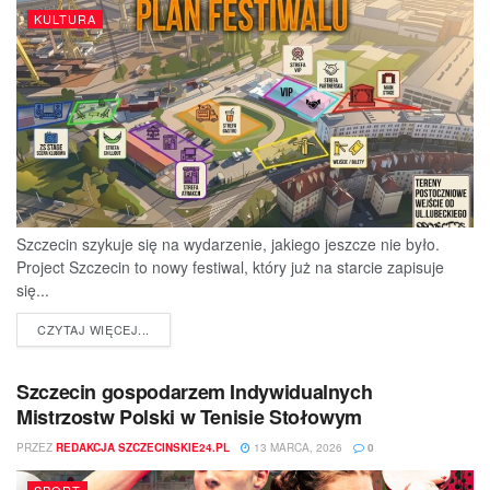
KULTURA
Szczecin szykuje się na wydarzenie, jakiego jeszcze nie było.
Project Szczecin to nowy festiwal, który już na starcie zapisuje
się...
DETAILS
CZYTAJ WIĘCEJ...
Szczecin gospodarzem Indywidualnych
Mistrzostw Polski w Tenisie Stołowym
PRZEZ
REDAKCJA SZCZECINSKIE24.PL
13 MARCA, 2026
0