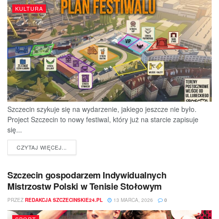
KULTURA
Szczecin szykuje się na wydarzenie, jakiego jeszcze nie było.
Project Szczecin to nowy festiwal, który już na starcie zapisuje
się...
DETAILS
CZYTAJ WIĘCEJ...
Szczecin gospodarzem Indywidualnych
Mistrzostw Polski w Tenisie Stołowym
PRZEZ
REDAKCJA SZCZECINSKIE24.PL
13 MARCA, 2026
0