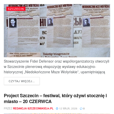
SZCZECIN
Stowarzyszenie Fidei Defensor oraz współorganizatorzy otworzyli
w Szczecinie plenerową ekspozycję wystawy edukacyjno-
historycznej „Niedokończone Msze Wołyńskie”, upamiętniającą
ofiary jednej z najtragiczniejszych...
DETAILS
CZYTAJ WIĘCEJ...
Project Szczecin – festiwal, który ożywi stocznię i
miasto – 20 CZERWCA
PRZEZ
REDAKCJA SZCZECINSKIE24.PL
12 MAJA, 2026
0