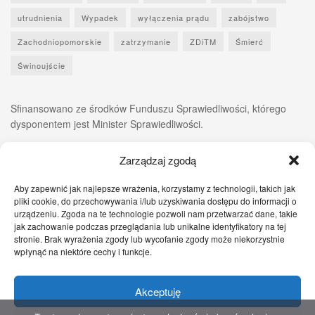
utrudnienia
Wypadek
wyłączenia prądu
zabójstwo
Zachodniopomorskie
zatrzymanie
ZDiTM
Śmierć
Świnoujście
Sfinansowano ze środków Funduszu Sprawiedliwości, którego
dysponentem jest Minister Sprawiedliwości.
Zarządzaj zgodą
Aby zapewnić jak najlepsze wrażenia, korzystamy z technologii, takich jak
pliki cookie, do przechowywania i/lub uzyskiwania dostępu do informacji o
urządzeniu. Zgoda na te technologie pozwoli nam przetwarzać dane, takie
jak zachowanie podczas przeglądania lub unikalne identyfikatory na tej
stronie. Brak wyrażenia zgody lub wycofanie zgody może niekorzystnie
wpłynąć na niektóre cechy i funkcje.
Akceptuję
Zgłoś nam!
Szczecińskie Wiadomości
Sport
Zdrowie