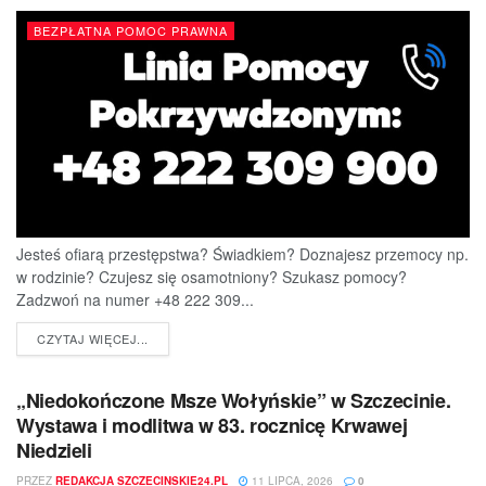
BEZPŁATNA POMOC PRAWNA
Jesteś ofiarą przestępstwa? Świadkiem? Doznajesz przemocy np.
w rodzinie? Czujesz się osamotniony? Szukasz pomocy?
Zadzwoń na numer +48 222 309...
DETAILS
CZYTAJ WIĘCEJ...
„Niedokończone Msze Wołyńskie” w Szczecinie.
Wystawa i modlitwa w 83. rocznicę Krwawej
Niedzieli
PRZEZ
REDAKCJA SZCZECINSKIE24.PL
11 LIPCA, 2026
0