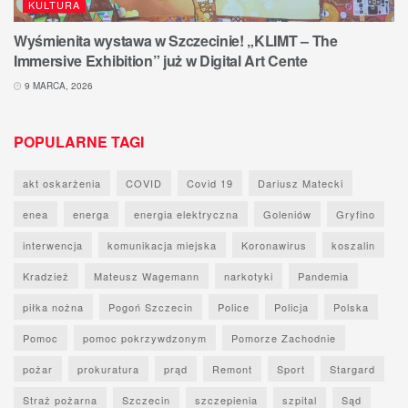
KULTURA
Wyśmienita wystawa w Szczecinie! „KLIMT – The
Immersive Exhibition” już w Digital Art Cente
9 MARCA, 2026
POPULARNE TAGI
akt oskarżenia
COVID
Covid 19
Dariusz Matecki
enea
energa
energia elektryczna
Goleniów
Gryfino
interwencja
komunikacja miejska
Koronawirus
koszalin
Kradzież
Mateusz Wagemann
narkotyki
Pandemia
piłka nożna
Pogoń Szczecin
Police
Policja
Polska
Pomoc
pomoc pokrzywdzonym
Pomorze Zachodnie
pożar
prokuratura
prąd
Remont
Sport
Stargard
Straż pożarna
Szczecin
szczepienia
szpital
Sąd