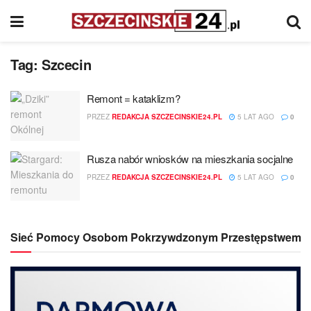
Tag:
Szcecin
Remont = kataklizm?
PRZEZ
REDAKCJA SZCZECINSKIE24.PL
5 LAT AGO
0
Rusza nabór wniosków na mieszkania socjalne
PRZEZ
REDAKCJA SZCZECINSKIE24.PL
5 LAT AGO
0
Sieć Pomocy Osobom Pokrzywdzonym Przestępstwem