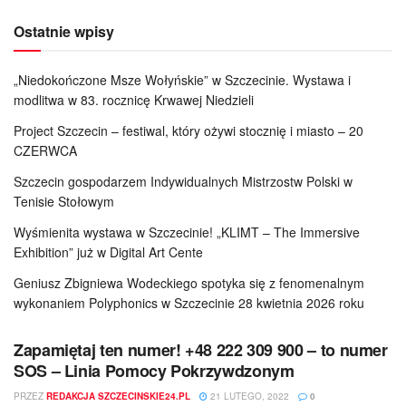
Ostatnie wpisy
„Niedokończone Msze Wołyńskie” w Szczecinie. Wystawa i
modlitwa w 83. rocznicę Krwawej Niedzieli
Project Szczecin – festiwal, który ożywi stocznię i miasto – 20
CZERWCA
Szczecin gospodarzem Indywidualnych Mistrzostw Polski w
Tenisie Stołowym
Wyśmienita wystawa w Szczecinie! „KLIMT – The Immersive
Exhibition” już w Digital Art Cente
Geniusz Zbigniewa Wodeckiego spotyka się z fenomenalnym
wykonaniem Polyphonics w Szczecinie 28 kwietnia 2026 roku
Zapamiętaj ten numer! +48 222 309 900 – to numer
SOS – Linia Pomocy Pokrzywdzonym
PRZEZ
REDAKCJA SZCZECINSKIE24.PL
21 LUTEGO, 2022
0