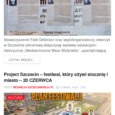
Stowarzyszenie Fidei Defensor oraz współorganizatorzy otworzyli
w Szczecinie plenerową ekspozycję wystawy edukacyjno-
historycznej „Niedokończone Msze Wołyńskie”, upamiętniającą
ofiary jednej z najtragiczniejszych...
DETAILS
CZYTAJ WIĘCEJ...
Project Szczecin – festiwal, który ożywi stocznię i
miasto – 20 CZERWCA
PRZEZ
REDAKCJA SZCZECINSKIE24.PL
12 MAJA, 2026
0
KULTURA