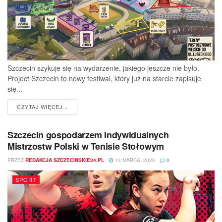
Szczecin szykuje się na wydarzenie, jakiego jeszcze nie było.
Project Szczecin to nowy festiwal, który już na starcie zapisuje
się...
DETAILS
CZYTAJ WIĘCEJ...
Szczecin gospodarzem Indywidualnych
Mistrzostw Polski w Tenisie Stołowym
PRZEZ
REDAKCJA SZCZECINSKIE24.PL
13 MARCA, 2026
0
SPORT