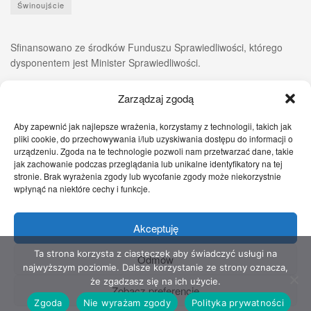
Świnoujście
Sfinansowano ze środków Funduszu Sprawiedliwości, którego
dysponentem jest Minister Sprawiedliwości.
Zarządzaj zgodą
Aby zapewnić jak najlepsze wrażenia, korzystamy z technologii, takich jak
pliki cookie, do przechowywania i/lub uzyskiwania dostępu do informacji o
urządzeniu. Zgoda na te technologie pozwoli nam przetwarzać dane, takie
jak zachowanie podczas przeglądania lub unikalne identyfikatory na tej
stronie. Brak wyrażenia zgody lub wycofanie zgody może niekorzystnie
wpłynąć na niektóre cechy i funkcje.
Akceptuję
Zgłoś nam!
Szczecińskie Wiadomości
Sport
Zdrowie
Prawo
Pomoc Prawna
Kontakt
Ta strona korzysta z ciasteczek aby świadczyć usługi na
Odmów
najwyższym poziomie. Dalsze korzystanie ze strony oznacza,
Copyright © 2022 Stowarzyszenie Przyjaciół Zdrowia - Wszelkie prawa
że zgadzasz się na ich użycie.
Zobacz preferencje
zastrzeżone
Zgoda
Nie wyrażam zgody
Polityka prywatności