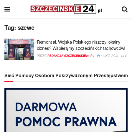
Tag:
szewc
Remont al. Wojska Polskiego niszczy lokalny
biznes? Wspierajmy szczecińskich fachowców!
PRZEZ
REDAKCJA SZCZECINSKIE24.PL
4 LATA AGO
0
Sieć Pomocy Osobom Pokrzywdzonym Przestępstwem