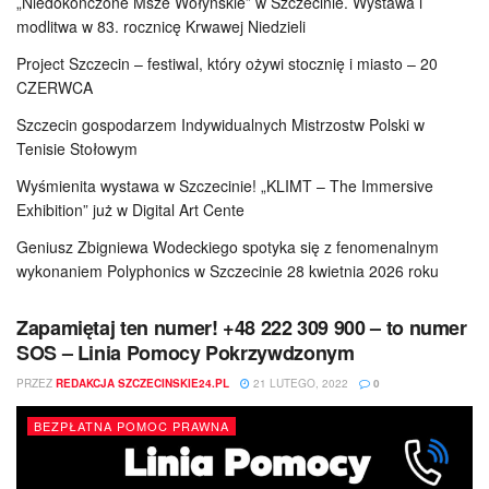
„Niedokończone Msze Wołyńskie” w Szczecinie. Wystawa i
modlitwa w 83. rocznicę Krwawej Niedzieli
Project Szczecin – festiwal, który ożywi stocznię i miasto – 20
CZERWCA
Szczecin gospodarzem Indywidualnych Mistrzostw Polski w
Tenisie Stołowym
Wyśmienita wystawa w Szczecinie! „KLIMT – The Immersive
Exhibition” już w Digital Art Cente
Geniusz Zbigniewa Wodeckiego spotyka się z fenomenalnym
wykonaniem Polyphonics w Szczecinie 28 kwietnia 2026 roku
Zapamiętaj ten numer! +48 222 309 900 – to numer
SOS – Linia Pomocy Pokrzywdzonym
PRZEZ
REDAKCJA SZCZECINSKIE24.PL
21 LUTEGO, 2022
0
BEZPŁATNA POMOC PRAWNA