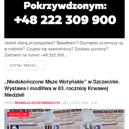
Jesteś ofiarą przestępstwa? Świadkiem? Doznajesz przemocy np.
w rodzinie? Czujesz się osamotniony? Szukasz pomocy?
Zadzwoń na numer +48 222 309...
DETAILS
CZYTAJ WIĘCEJ...
„Niedokończone Msze Wołyńskie” w Szczecinie.
Wystawa i modlitwa w 83. rocznicę Krwawej
Niedzieli
PRZEZ
REDAKCJA SZCZECINSKIE24.PL
11 LIPCA, 2026
0
SZCZECIN