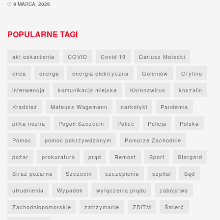
9 MARCA, 2026
POPULARNE TAGI
akt oskarżenia
COVID
Covid 19
Dariusz Matecki
enea
energa
energia elektryczna
Goleniów
Gryfino
interwencja
komunikacja miejska
Koronawirus
koszalin
Kradzież
Mateusz Wagemann
narkotyki
Pandemia
piłka nożna
Pogoń Szczecin
Police
Policja
Polska
Pomoc
pomoc pokrzywdzonym
Pomorze Zachodnie
pożar
prokuratura
prąd
Remont
Sport
Stargard
Straż pożarna
Szczecin
szczepienia
szpital
Sąd
utrudnienia
Wypadek
wyłączenia prądu
zabójstwo
Zachodniopomorskie
zatrzymanie
ZDiTM
Śmierć